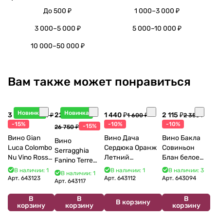
До 500 ₽
1 000–3 000 ₽
3 000–5 000 ₽
5 000–10 000 ₽
10 000–50 000 ₽
Вам также может понравиться
Новинка
Новинка
3 998 ₽
22 738 ₽
1 440 ₽
2 115 ₽
4 704 ₽
1 600 ₽
2 350 ₽
-15%
-10%
-10%
-15%
26 750 ₽
Вино Gian
Вино Дача
Вино Бакла
Вино
Luca Colombo
Сердюка Оранж
Совиньон
Serragghia
Nu Vino Rosso
Летний
Блан белое
Fanino Terre
2025 750 мл
Сибирьковый
сухое 750 мл
Siciliane IGP
В наличии: 1
В наличии: 1
В наличии: 3
В наличии: 1
2024 750 мл
12%
Арт.
643123
Арт.
643112
Арт.
643094
2022 750 мл
Арт.
643117
В
В
В
В корзину
корзину
корзину
корзину