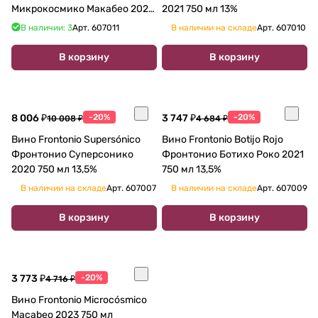
Микрокосмико Макабео 2021
2021 750 мл 13%
750 мл 13,5 %
В наличии: 3
Арт.
607011
В наличии на складе
Арт.
607010
В корзину
В корзину
8 006 ₽
-20%
3 747 ₽
-20%
10 008 ₽
4 684 ₽
Вино Frontonio Supersónico
Вино Frontonio Botijo Rojo
Фронтонио Суперсонико
Фронтонио Ботихо Роко 2021
2020 750 мл 13,5%
750 мл 13,5%
В наличии на складе
Арт.
607007
В наличии на складе
Арт.
607009
В корзину
В корзину
3 773 ₽
-20%
4 716 ₽
Вино Frontonio Microcósmico
Macabeo 2023 750 мл