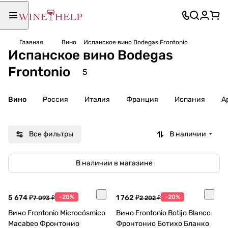
Главная
Вино
Испанское вино Bodegas Frontonio
Испанское вино Bodegas
Frontonio
5
Вино
Россия
Италия
Франция
Испания
А
Все фильтры
В наличии
В наличии в магазине
5 674 ₽
-20%
1 762 ₽
-20%
7 093 ₽
2 202 ₽
Вино Frontonio Microcósmico
Вино Frontonio Botijo Blanco
Macabeo Фронтонио
Фронтонио Ботихо Бланко