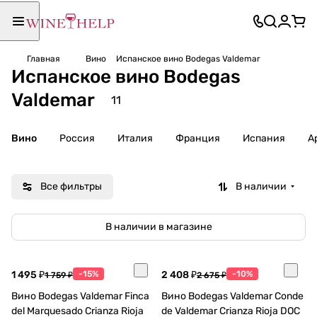
Главная
Вино
Испанское вино Bodegas Valdemar
Испанское вино Bodegas
Valdemar
11
Вино
Россия
Италия
Франция
Испания
А
Все фильтры
В наличии
В наличии в магазине
1 495 ₽
-15%
2 408 ₽
-10%
1 759 ₽
2 675 ₽
Вино Bodegas Valdemar Finca
Вино Bodegas Valdemar Conde
del Marquesado Crianza Rioja
de Valdemar Crianza Rioja DOC