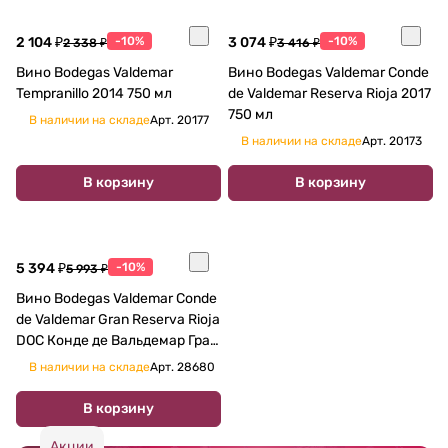
2 104 ₽
-10%
3 074 ₽
-10%
2 338 ₽
3 416 ₽
Вино Bodegas Valdemar
Вино Bodegas Valdemar Conde
Tempranillo 2014 750 мл
de Valdemar Reserva Rioja 2017
750 мл
В наличии на складе
Арт.
20177
В наличии на складе
Арт.
20173
В корзину
В корзину
5 394 ₽
-10%
5 993 ₽
Вино Bodegas Valdemar Conde
de Valdemar Gran Reserva Rioja
DOC Конде де Вальдемар Гран
Резерва Риоха 2017 750 мл
В наличии на складе
Арт.
28680
В корзину
Акции