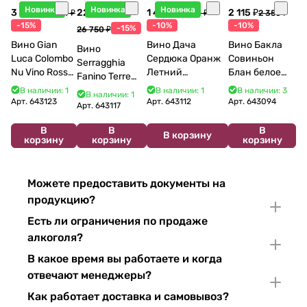
Новинка
Новинка
Новинка
3 998 ₽
22 738 ₽
1 440 ₽
2 115 ₽
4 704 ₽
1 600 ₽
2 350 ₽
-15%
-10%
-10%
-15%
26 750 ₽
Вино Gian
Вино Дача
Вино Бакла
Вино
Luca Colombo
Сердюка Оранж
Совиньон
Serragghia
Nu Vino Rosso
Летний
Блан белое
Fanino Terre
2025 750 мл
Сибирьковый
сухое 750 мл
Siciliane IGP
В наличии: 1
В наличии: 1
В наличии: 3
В наличии: 1
2024 750 мл
12%
Арт.
643123
Арт.
643112
Арт.
643094
2022 750 мл
Арт.
643117
В
В
В
В корзину
корзину
корзину
корзину
Можете предоставить документы на
продукцию?
Есть ли ограничения по продаже
алкоголя?
В какое время вы работаете и когда
отвечают менеджеры?
Как работает доставка и самовывоз?