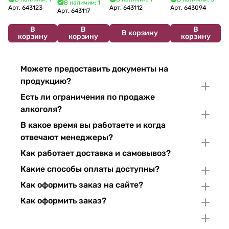
В наличии: 1
2024 750 мл
12%
Арт.
643123
Арт.
643112
Арт.
643094
2022 750 мл
Арт.
643117
В
В
В
В корзину
корзину
корзину
корзину
Можете предоставить документы на
продукцию?
Есть ли ограничения по продаже
алкоголя?
В какое время вы работаете и когда
отвечают менеджеры?
Как работает доставка и самовывоз?
Какие способы оплаты доступны?
Как оформить заказ на сайте?
Как оформить заказ?