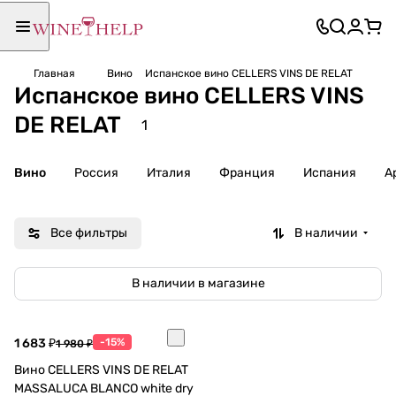
Главная
Вино
Испанское вино CELLERS VINS DE RELAT
Испанское вино CELLERS VINS
DE RELAT
1
Вино
Россия
Италия
Франция
Испания
А
Все фильтры
В наличии
В наличии в магазине
1 683 ₽
-15%
1 980 ₽
Вино CELLERS VINS DE RELAT
MASSALUCA BLANCO white dry