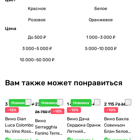
Красное
Белое
Розовое
Оранжевое
Цена
До 500 ₽
1 000–3 000 ₽
3 000–5 000 ₽
5 000–10 000 ₽
10 000–50 000 ₽
Вам также может понравиться
Новинка
Новинка
Новинка
3 998 ₽
22 738 ₽
1 440 ₽
2 115 ₽
4 704 ₽
1 600 ₽
2 350 ₽
-15%
-10%
-10%
-15%
26 750 ₽
Вино Gian
Вино Дача
Вино Бакла
Вино
Luca Colombo
Сердюка Оранж
Совиньон
Serragghia
Nu Vino Rosso
Летний
Блан белое
Fanino Terre
2025 750 мл
Сибирьковый
сухое 750 мл
Siciliane IGP
В наличии: 1
В наличии: 1
В наличии: 3