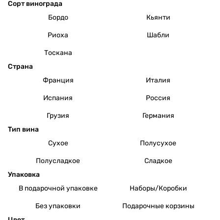
Сорт винограда
Бордо
Кьянти
Риоха
Шабли
Тоскана
Страна
Франция
Италия
Испания
Россия
Грузия
Германия
Тип вина
Сухое
Полусухое
Полусладкое
Сладкое
Упаковка
В подарочной упаковке
Наборы/Коробки
Без упаковки
Подарочные корзины
Цвет