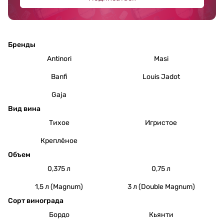
Бренды
Antinori
Masi
Banfi
Louis Jadot
Gaja
Вид вина
Тихое
Игристое
Креплёное
Объем
0,375 л
0,75 л
1,5 л (Magnum)
3 л (Double Magnum)
Сорт винограда
Бордо
Кьянти