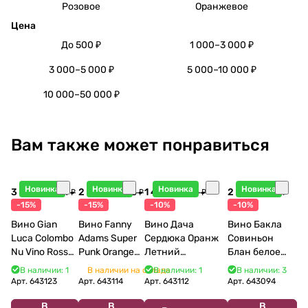
Розовое
Оранжевое
Цена
До 500 ₽
1 000–3 000 ₽
3 000–5 000 ₽
5 000–10 000 ₽
10 000–50 000 ₽
Вам также может понравиться
Новинка
Новинка
Новинка
Новинка
3 998 ₽
2 948 ₽
1 440 ₽
2 115 ₽
4 704 ₽
3 468 ₽
1 600 ₽
2 350 ₽
-15%
-15%
-10%
-10%
Вино Gian
Вино Fanny
Вино Дача
Вино Бакла
Luca Colombo
Adams Super
Сердюка Оранж
Совиньон
Nu Vino Rosso
Punk Orange
Летний
Блан белое
2025 750 мл
2022 750 мл
Сибирьковый
сухое 750 мл
В наличии: 1
В наличии на складе
В наличии: 1
В наличии: 3
2024 750 мл
12%
Арт.
643123
Арт.
643114
Арт.
643112
Арт.
643094
В
В
В