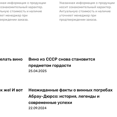
нная информация о продукции
Указанная информация о продукции
 ознакомительный характер.
носит ознакомительный характер.
льную стоимость и наличие
Актуальную стоимость и наличие
яет менеджер при
уточняет менеджер при
верждении заказа.
продтверждении заказа.
делать вино
Вино из СССР снова становится
предметом гордости
25.04.2025
к же! И вот
Неожиданные факты о винных погребах
Абрау-Дюрсо: история, легенды и
современные успехи
22.09.2024