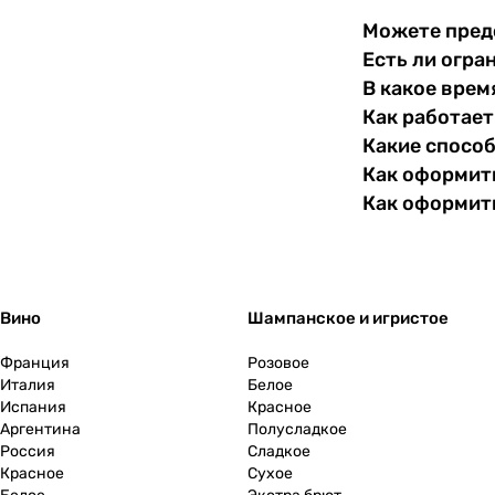
Словакия
0
Можете пред
Есть ли огра
Словения
0
В какое врем
Как работает
США
0
Какие спосо
Тунис
0
Как оформить
Как оформит
Турция
0
Узбекистан
0
Вино
Шампанское и игристое
Украина
0
Франция
Розовое
Уругвай
0
Италия
Белое
Испания
Красное
Аргентина
Полусладкое
Филиппины
0
Россия
Сладкое
Красное
Сухое
Финляндия
0