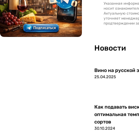
Указанная информа
Македония
0
носит ознакомител
Актуальную стоимо
уточняет менедже
Марокко
0
продтверждении за
Молдавия
0
Новости
Новая Зеландия
0
Португалия
0
Вино на русской з
25.04.2025
Россия
0
Румыния
0
Как подавать вис
Северная Македония
0
оптимальная темп
сортов
Сербия
0
30.10.2024