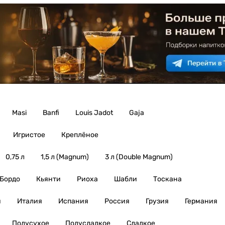
Masi
Banfi
Louis Jadot
Gaja
Игристое
Креплёное
0,75 л
1,5 л (Magnum)
3 л (Double Magnum)
Бордо
Кьянти
Риоха
Шабли
Тоскана
я
Италия
Испания
Россия
Грузия
Германия
Полусухое
Полусладкое
Сладкое