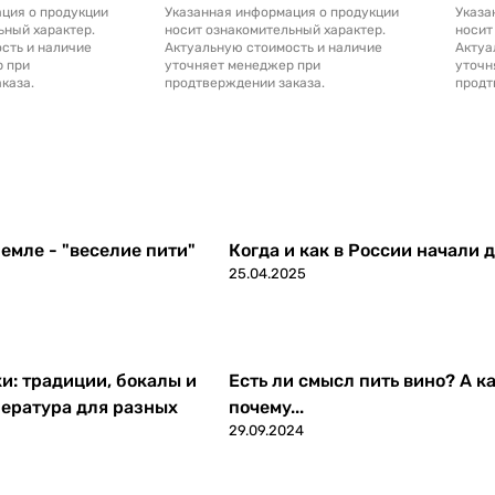
ция о продукции
Указанная информация о продукции
Указа
ьный характер.
носит ознакомительный характер.
носит
сть и наличие
Актуальную стоимость и наличие
Актуа
р при
уточняет менеджер при
уточн
каза.
продтверждении заказа.
продт
емле - "веселие пити"
Когда и как в России начали 
25.04.2025
ки: традиции, бокалы и
Есть ли смысл пить вино? А ка
ература для разных
почему...
29.09.2024