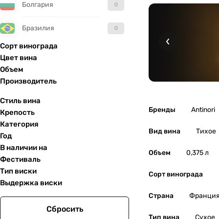
Болгария
0
Бразилия
0
Сорт винограда
Великобритания
0
Цвет вина
Объем
Венгрия
0
Производитель
Гватемала
0
Стиль вина
Бренды
Antinori
Крепость
Германия
0
Категория
Вид вина
Тихое
Год
Греция
0
В наличии на
Объем
0,375 л
Фестиваль
Грузия
0
Тип виски
Сорт винограда
Выдержка виски
Израиль
0
Страна
Франци
Сбросить
Исландия
0
Тип вина
Сухое