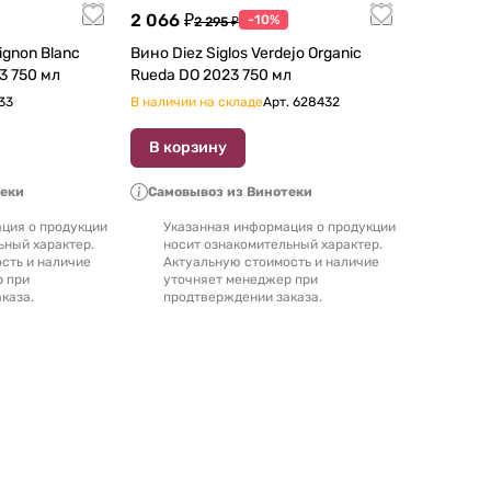
2 066 ₽
-10%
2 295 ₽
Вино Diez Siglos Verdejo Organic
Organic Rueda DO 2023 750 мл
Rueda DO 2023 750 мл
33
В наличии на складе
Арт.
628432
В корзину
теки
Самовывоз из Винотеки
ция о продукции
Указанная информация о продукции
ьный характер.
носит ознакомительный характер.
сть и наличие
Актуальную стоимость и наличие
р при
уточняет менеджер при
каза.
продтверждении заказа.