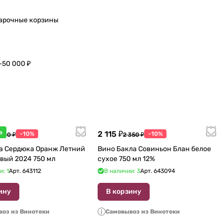
арочные корзины
–50 000 ₽
а
2 115 ₽
-10%
-10%
 600 ₽
2 350 ₽
а Сердюка Оранж Летний
Вино Бакла Совиньон Блан белое
вый 2024 750 мл
сухое 750 мл 12%
и: 1
Арт.
643112
В наличии: 3
Арт.
643094
ину
В корзину
оз из Винотеки
Самовывоз из Винотеки