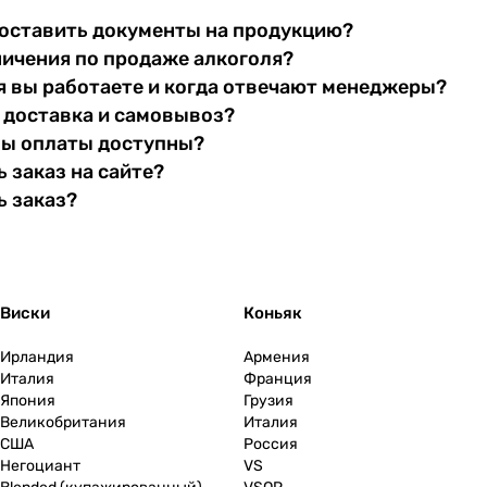
оставить документы на продукцию?
ничения по продаже алкоголя?
я вы работаете и когда отвечают менеджеры?
 доставка и самовывоз?
бы оплаты доступны?
 заказ на сайте?
ь заказ?
Виски
Коньяк
Ирландия
Армения
Италия
Франция
Япония
Грузия
Великобритания
Италия
США
Россия
Негоциант
VS