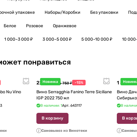
рочной упаковке
Наборы/Коробки
Без упаковки
Под
Белое
Розовое
Оранжевое
1 000–3 000 ₽
3 000–5 000 ₽
5 000–10 000 ₽
10 000
может понравиться
Новинка
Новинк
22 738 ₽
1 440 ₽
-15%
26 750 ₽
1
bo Nu Vino
Вино Serragghia Fanino Terre Siciliane
Вино Дач
IGP 2022 750 мл
Сибирько
23
В наличии: 1
Арт.
643117
В наличи
В корзину
В корз
теки
Самовывоз из Винотеки
Самовыв