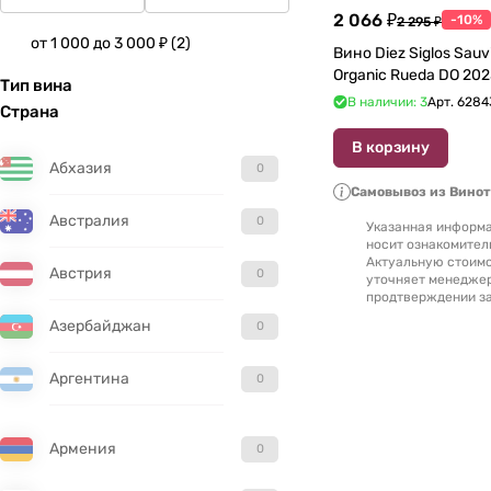
2 066 ₽
-10%
2 295 ₽
от 1 000 до 3 000 ₽
(
2
)
Вино Diez Siglos Sauvignon Blanc
Тип вина
В наличии: 3
Арт.
6284
Страна
В корзину
Абхазия
0
Самовывоз из Вино
Австралия
0
Указанная информа
носит ознакомител
Актуальную стоимо
Австрия
0
уточняет менедже
продтверждении за
Азербайджан
0
Аргентина
0
Армения
0