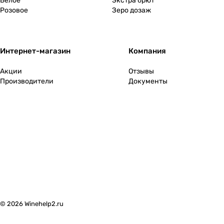
Белое
Экстра брют
Розовое
Зеро дозаж
Франция
0
Хорватия
0
Интернет-магазин
Компания
Черногория
0
Акции
Отзывы
Производители
Документы
Чехия
0
Чили
0
Швейцария
0
ЮАР
0
Южная Осетия
0
© 2026 Winehelp2.ru
Япония
0