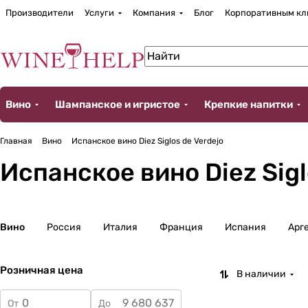
Производители
Услуги
Компания
Блог
Корпоративным кл
Вино
Шампанское и игристое
Крепкие напитки
Главная
Вино
Испанское вино Diez Siglos de Verdejo
Испанское вино Diez Sigl
Вино
Россия
Италия
Франция
Испания
Арг
Розничная цена
В наличии
От
До