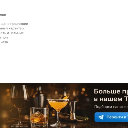
теки
ция о продукции
ьный характер.
сть и наличие
р при
каза.