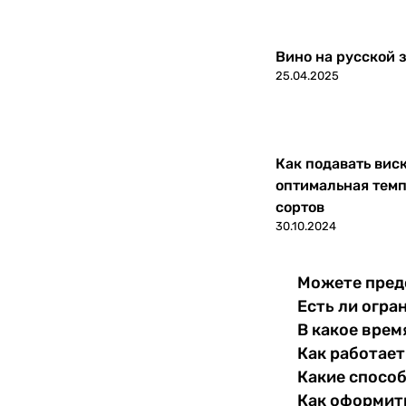
Словакия
0
Вино на русской з
25.04.2025
Словения
0
США
0
Как подавать вис
Тунис
0
оптимальная темп
сортов
Турция
0
30.10.2024
Узбекистан
0
Можете пред
Украина
0
Есть ли огра
В какое врем
Уругвай
0
Как работает
Какие спосо
Филиппины
0
Как оформить