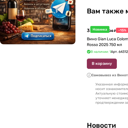
Люксембург
0
Вам также 
Македония
0
Новинка
3 998 ₽
-15%
Марокко
4 704 ₽
0
Вино Gian Luca Colom
Rosso 2025 750 мл
Молдавия
0
В наличии: 1
Арт.
6431
Новая Зеландия
0
В корзину
Португалия
0
Самовывоз из Вино
Указанная информа
Россия
0
носит ознакомител
Актуальную стоимо
уточняет менедже
Румыния
0
продтверждении за
Северная Македония
0
Новости
Сербия
0