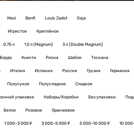
Masi
Banfi
Louis Jadot
Gaja
Игристое
Креплёное
0,75 л
1,5 л (Magnum)
3 л (Double Magnum)
Бордо
Кьянти
Риоха
Шабли
Тоскана
я
Италия
Испания
Россия
Грузия
Германия
Полусухое
Полусладкое
Сладкое
рочной упаковке
Наборы/Коробки
Без упаковки
Под
Белое
Розовое
Оранжевое
1 000–3 000 ₽
3 000–5 000 ₽
5 000–10 000 ₽
10 000