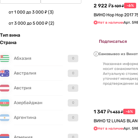
2 922 ₽
-6%
3 109 ₽
от 1 000 до 3 000 ₽
(
3
)
ВИНО Hop Hop 
Нет в наличии
Арт.
59
от 3 000 до 5 000 ₽
(
2
)
Тип вина
Подписаться
Страна
Самовывоз из Вино
Абхазия
0
Указанная информа
носит ознакомител
Австралия
0
Актуальную стоимо
уточняет менедже
продтверждении за
Австрия
0
Азербайджан
0
1 347 ₽
-6%
1 433 ₽
Аргентина
0
Нет в наличии
Арт.
59
Армения
0