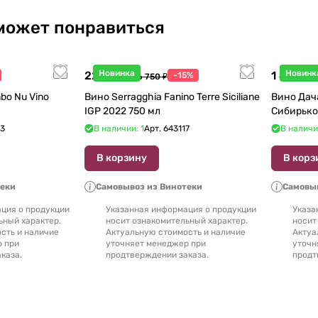
может понравиться
Новинка
Новинк
22 738 ₽
1 440 ₽
-15%
26 750 ₽
1
bo Nu Vino
Вино Serragghia Fanino Terre Siciliane
Вино Дач
IGP 2022 750 мл
Сибирько
23
В наличии: 1
Арт.
643117
В наличи
В корзину
В корз
теки
Самовывоз из Винотеки
Самовыв
ция о продукции
Указанная информация о продукции
Указа
ьный характер.
носит ознакомительный характер.
носит
сть и наличие
Актуальную стоимость и наличие
Актуа
р при
уточняет менеджер при
уточн
каза.
продтверждении заказа.
продт