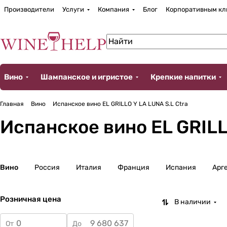
Производители
Услуги
Компания
Блог
Корпоративным кл
Вино
Шампанское и игристое
Крепкие напитки
Главная
Вино
Испанское вино EL GRILLO Y LA LUNA S.L Ctra
Испанское вино EL GRILL
Вино
Россия
Италия
Франция
Испания
Арг
Розничная цена
В наличии
От
До