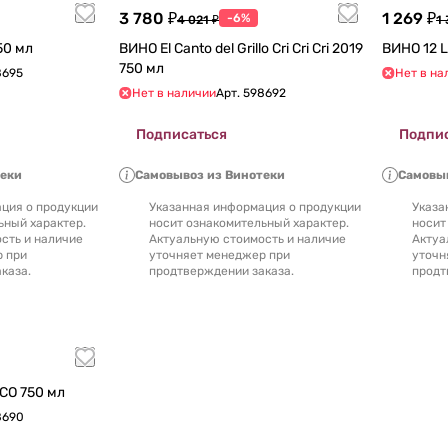
3 780 ₽
1 269 ₽
-6%
4 021 ₽
1 
2017 750 мл
ВИНО El Canto del Grillo Cri Cri Cri 2019
750 мл
8695
Нет в на
Нет в наличии
Арт.
598692
Подписаться
Подпи
теки
Самовывоз из Винотеки
Самовыв
ция о продукции
Указанная информация о продукции
Указа
ьный характер.
носит ознакомительный характер.
носит
сть и наличие
Актуальную стоимость и наличие
Актуа
р при
уточняет менеджер при
уточн
каза.
продтверждении заказа.
продт
ВИНО 12 LUNAS BLANCO 750 мл
8690