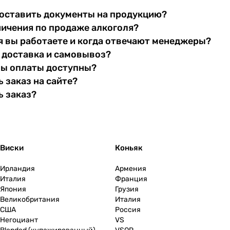
оставить документы на продукцию?
ничения по продаже алкоголя?
я вы работаете и когда отвечают менеджеры?
 доставка и самовывоз?
бы оплаты доступны?
 заказ на сайте?
ь заказ?
Виски
Коньяк
Ирландия
Армения
Италия
Франция
Япония
Грузия
Великобритания
Италия
США
Россия
Негоциант
VS