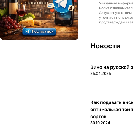
Указанная информа
носит ознакомител
Македония
0
Актуальную стоимо
уточняет менедже
продтверждении за
Марокко
0
Молдавия
0
Новости
Новая Зеландия
0
Вино на русской з
Португалия
0
25.04.2025
Россия
0
Румыния
0
Как подавать вис
оптимальная темп
Северная Македония
0
сортов
30.10.2024
Сербия
0