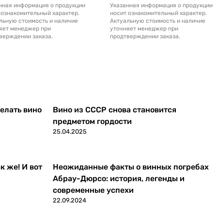
нная информация о продукции
Указанная информация о продукции
 ознакомительный характер.
носит ознакомительный характер.
льную стоимость и наличие
Актуальную стоимость и наличие
яет менеджер при
уточняет менеджер при
верждении заказа.
продтверждении заказа.
делать вино
Вино из СССР снова становится
предметом гордости
25.04.2025
к же! И вот
Неожиданные факты о винных погребах
Абрау-Дюрсо: история, легенды и
современные успехи
22.09.2024