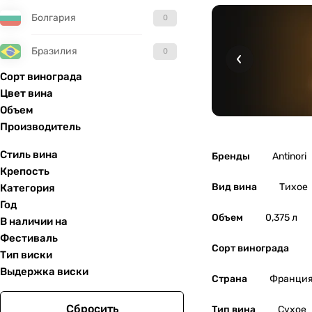
Болгария
0
Бразилия
0
Сорт винограда
Великобритания
0
Цвет вина
Объем
Венгрия
0
Производитель
Гватемала
0
Стиль вина
Бренды
Antinori
Крепость
Германия
0
Вид вина
Тихое
Категория
Год
Объем
0,375 л
Греция
0
В наличии на
Фестиваль
Сорт винограда
Грузия
0
Тип виски
Выдержка виски
Страна
Франци
Израиль
0
Сбросить
Тип вина
Сухое