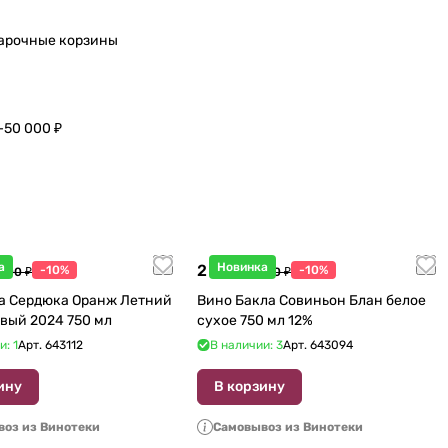
арочные корзины
–50 000 ₽
а
Новинка
2 115 ₽
-10%
-10%
 600 ₽
2 350 ₽
а Сердюка Оранж Летний
Вино Бакла Совиньон Блан белое
вый 2024 750 мл
сухое 750 мл 12%
и: 1
Арт.
643112
В наличии: 3
Арт.
643094
ину
В корзину
оз из Винотеки
Самовывоз из Винотеки