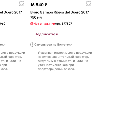
16 840 ₽
Duero 2017
Вино Garmon Ribera del Duero 2017
750 мл
7960
Нет в наличии
Арт.
577827
Подписаться
теки
Самовывоз из Винотеки
ция о продукции
Указанная информация о продукции
ьный характер.
носит ознакомительный характер.
сть и наличие
Актуальную стоимость и наличие
р при
уточняет менеджер при
каза.
продтверждении заказа.