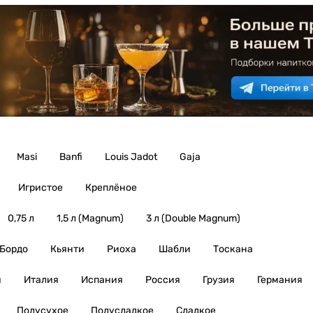
Masi
Banfi
Louis Jadot
Gaja
Игристое
Креплёное
0,75 л
1,5 л (Magnum)
3 л (Double Magnum)
Бордо
Кьянти
Риоха
Шабли
Тоскана
я
Италия
Испания
Россия
Грузия
Германия
Полусухое
Полусладкое
Сладкое