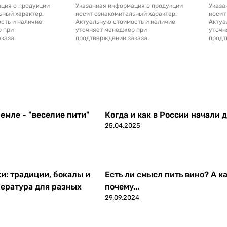
ция о продукции
Указанная информация о продукции
Указа
ьный характер.
носит ознакомительный характер.
носит
сть и наличие
Актуальную стоимость и наличие
Актуа
р при
уточняет менеджер при
уточн
каза.
продтверждении заказа.
продт
емле - "веселие пити"
Когда и как в России начали 
25.04.2025
ки: традиции, бокалы и
Есть ли смысл пить вино? А ка
ература для разных
почему...
29.09.2024