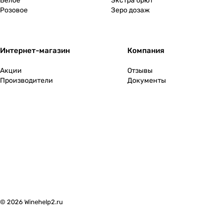
Белое
Экстра брют
Финляндия
0
Розовое
Зеро дозаж
Франция
0
Интернет-магазин
Компания
Хорватия
0
Акции
Отзывы
Черногория
0
Производители
Документы
Чехия
0
Чили
0
Швейцария
0
ЮАР
0
Южная Осетия
0
© 2026 Winehelp2.ru
Япония
0