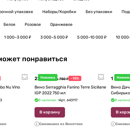
рочной упаковке
Наборы/Коробки
Без упаковки
Под
Белое
Розовое
Оранжевое
1 000–3 000 ₽
3 000–5 000 ₽
5 000–10 000 ₽
10 000
может понравиться
Новинка
Новинк
22 738 ₽
1 440 ₽
-15%
26 750 ₽
1
bo Nu Vino
Вино Serragghia Fanino Terre Siciliane
Вино Дач
IGP 2022 750 мл
Сибирько
23
В наличии: 1
Арт.
643117
В наличи
В корзину
В корз
теки
Самовывоз из Винотеки
Самовыв