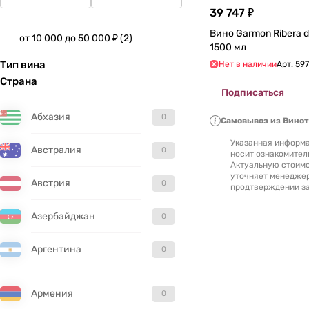
39 747 ₽
Вино Garmon Ribera del 
от 10 000 до 50 000 ₽
(
2
)
1500 мл
Тип вина
Нет в наличии
Арт.
59
Страна
Подписаться
Абхазия
0
Самовывоз из Вино
Указанная информа
Австралия
0
носит ознакомител
Актуальную стоимо
уточняет менедже
Австрия
0
продтверждении за
Азербайджан
0
Аргентина
0
Армения
0