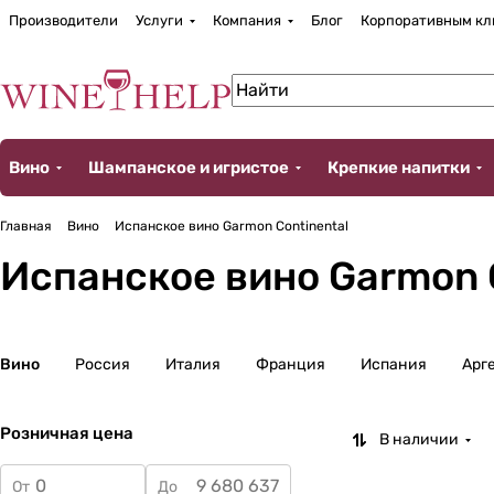
Производители
Услуги
Компания
Блог
Корпоративным кл
Вино
Шампанское и игристое
Крепкие напитки
Главная
Вино
Испанское вино Garmon Continental
Испанское вино Garmon 
Вино
Россия
Италия
Франция
Испания
Арг
Розничная цена
В наличии
От
До