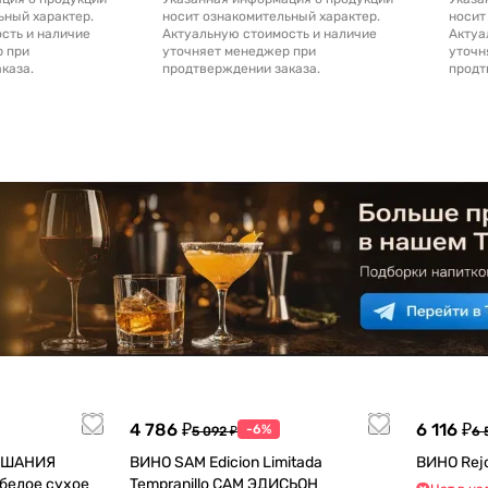
ьный характер.
носит ознакомительный характер.
носит
сть и наличие
Актуальную стоимость и наличие
Актуа
р при
уточняет менеджер при
уточн
каза.
продтверждении заказа.
продт
4 786 ₽
6 116 ₽
-6%
5 092 ₽
6 
a ШАНИЯ
ВИНО SAM Edicion Limitada
ВИНО Rejo
Tempranillo САМ ЭДИСЬОН