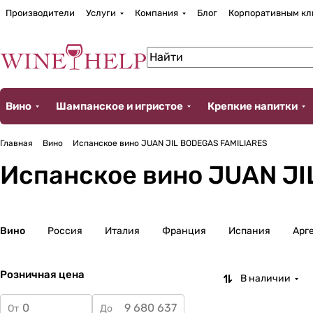
Производители
Услуги
Компания
Блог
Корпоративным кл
Вино
Шампанское и игристое
Крепкие напитки
Главная
Вино
Испанское вино JUAN JIL BODEGAS FAMILIARES
Испанское вино JUAN JI
Вино
Россия
Италия
Франция
Испания
Арг
Розничная цена
В наличии
От
До