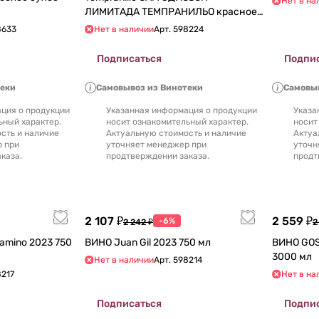
Нет в на
ЛИМИТАДА ТЕМПРАНИЛЬО красное
сухое 2017 750 мл
8633
Нет в наличии
Арт.
598224
Подписаться
Подпи
теки
Самовывоз из Винотеки
Самовыв
ция о продукции
Указанная информация о продукции
Указа
ьный характер.
носит ознакомительный характер.
носит
сть и наличие
Актуальную стоимость и наличие
Актуа
р при
уточняет менеджер при
уточн
каза.
продтверждении заказа.
продт
2 107 ₽
2 559 ₽
-6%
2 242 ₽
2
Camino 2023 750
ВИНО Juan Gil 2023 750 мл
ВИНО GOSA M
3000 мл
Нет в наличии
Арт.
598214
217
Нет в на
Подписаться
Подпи