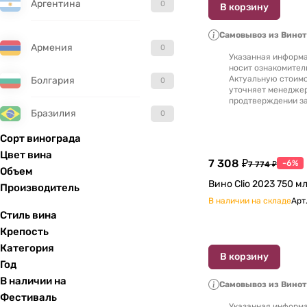
Аргентина
0
В корзину
Самовывоз из Вино
Армения
0
Указанная информа
носит ознакомител
Актуальную стоимо
Болгария
0
уточняет менедже
продтверждении за
Бразилия
0
Сорт винограда
Великобритания
0
Цвет вина
7 308 ₽
-6%
7 774 ₽
Объем
Венгрия
0
Производитель
В наличии на складе
Арт
Гватемала
0
Стиль вина
Крепость
Германия
0
Категория
В корзину
Год
Греция
0
В наличии на
Самовывоз из Вино
Фестиваль
Указанная информа