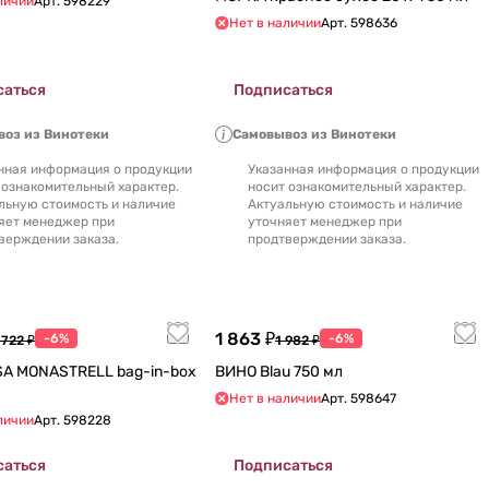
личии
Арт.
598229
Нет в наличии
Арт.
598636
саться
Подписаться
оз из Винотеки
Самовывоз из Винотеки
нная информация о продукции
Указанная информация о продукции
 ознакомительный характер.
носит ознакомительный характер.
льную стоимость и наличие
Актуальную стоимость и наличие
яет менеджер при
уточняет менеджер при
верждении заказа.
продтверждении заказа.
1 863 ₽
-6%
-6%
 722 ₽
1 982 ₽
ONASTRELL bag-in-box
ВИНО Blau 750 мл
Нет в наличии
Арт.
598647
личии
Арт.
598228
саться
Подписаться