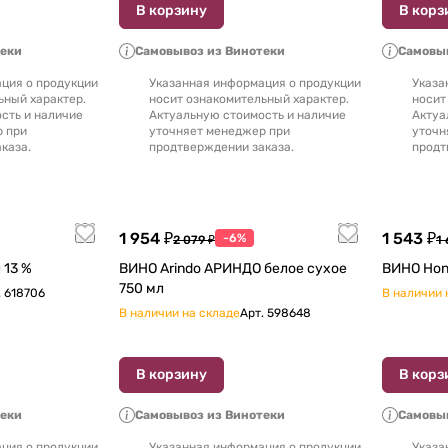
В корзину
В корз
теки
Самовывоз из Винотеки
Самовыв
ция о продукции
Указанная информация о продукции
Указа
ьный характер.
носит ознакомительный характер.
носит
сть и наличие
Актуальную стоимость и наличие
Актуа
р при
уточняет менеджер при
уточн
каза.
продтверждении заказа.
продт
1 954 ₽
1 543 ₽
-6%
2 079 ₽
1 
Вино Clio 2023 750 мл 13 %
ВИНО Arindo АРИНДО белое сухое
750 мл
.
618706
В наличии 
В наличии на складе
Арт.
598648
В корзину
В корз
теки
Самовывоз из Винотеки
Самовыв
ция о продукции
Указанная информация о продукции
Указа