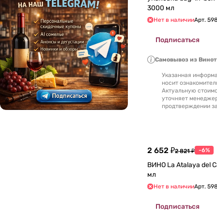
3000 мл
Литва
0
Нет в наличии
Арт.
59
Подписаться
Люксембург
0
Самовывоз из Вино
Македония
0
Указанная информа
носит ознакомител
Марокко
0
Актуальную стоимо
уточняет менедже
продтверждении за
Молдавия
0
Новая Зеландия
0
2 652 ₽
-6%
2 821 ₽
Португалия
0
ВИНО La Atalaya del 
мл
Россия
0
Нет в наличии
Арт.
598
Румыния
0
Подписаться