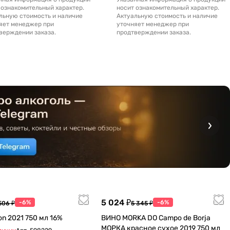
 ознакомительный характер.
носит ознакомительный характер.
льную стоимость и наличие
Актуальную стоимость и наличие
яет менеджер при
уточняет менеджер при
верждении заказа.
продтверждении заказа.
5 024 ₽
-6%
-6%
506 ₽
5 345 ₽
n 2021 750 мл 16%
ВИНО MORKA DO Campo de Borja
МОРКА красное сухое 2019 750 мл