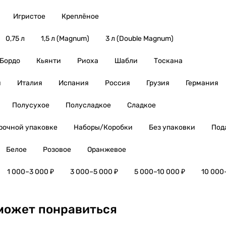
Игристое
Креплёное
0,75 л
1,5 л (Magnum)
3 л (Double Magnum)
Бордо
Кьянти
Риоха
Шабли
Тоскана
я
Италия
Испания
Россия
Грузия
Германия
Полусухое
Полусладкое
Сладкое
рочной упаковке
Наборы/Коробки
Без упаковки
Под
Белое
Розовое
Оранжевое
1 000–3 000 ₽
3 000–5 000 ₽
5 000–10 000 ₽
10 000
может понравиться