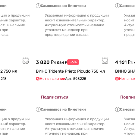
теки
Самовывоз из Винотеки
Самовыв
ция о продукции
Указанная информация о продукции
Указа
ьный характер.
носит ознакомительный характер.
носит
сть и наличие
Актуальную стоимость и наличие
Актуа
р при
уточняет менеджер при
уточн
каза.
продтверждении заказа.
продт
3 820 ₽
4 161 ₽
-6%
4 064 ₽
4 
ya Tierra 2022 750 мл
ВИНО Tridente Prieto Picudo 750 мл
8218
Нет в наличии
Арт.
598225
Нет в на
Подписаться
Подпи
теки
Самовывоз из Винотеки
Самовыв
ция о продукции
Указанная информация о продукции
Указа
ьный характер.
носит ознакомительный характер.
носит
сть и наличие
Актуальную стоимость и наличие
Актуа
р при
уточняет менеджер при
уточн