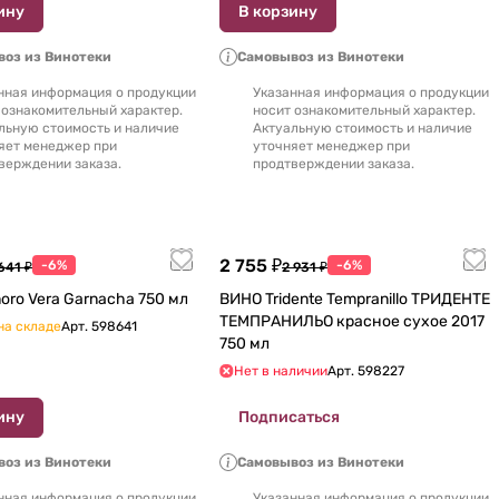
ину
В корзину
оз из Винотеки
Самовывоз из Винотеки
нная информация о продукции
Указанная информация о продукции
 ознакомительный характер.
носит ознакомительный характер.
льную стоимость и наличие
Актуальную стоимость и наличие
яет менеджер при
уточняет менеджер при
верждении заказа.
продтверждении заказа.
2 755 ₽
-6%
-6%
641 ₽
2 931 ₽
ВИНО Honorо Vera Garnacha 750 мл
ВИНО Tridente Tempranillo ТРИДЕНТЕ
ТЕМПРАНИЛЬО красное сухое 2017
на складе
Арт.
598641
750 мл
Нет в наличии
Арт.
598227
ину
Подписаться
оз из Винотеки
Самовывоз из Винотеки
нная информация о продукции
Указанная информация о продукции