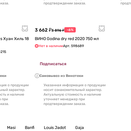
каза.
продтверждении заказа.
продт
3 662 ₽
-6%
3 896 ₽
ВИНО Godina dry red 2020 750 мл
Нет в наличии
Арт.
598689
8215
Подписаться
теки
Самовывоз из Винотеки
ция о продукции
Указанная информация о продукции
ьный характер.
носит ознакомительный характер.
сть и наличие
Актуальную стоимость и наличие
р при
уточняет менеджер при
каза.
продтверждении заказа.
Masi
Banfi
Louis Jadot
Gaja