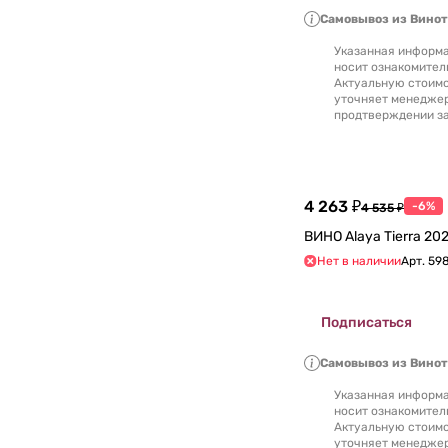
Самовывоз из Вино
Северная Македония
0
Указанная информа
носит ознакомител
Сербия
0
Актуальную стоимо
уточняет менедже
продтверждении за
Словакия
0
Словения
0
4 263 ₽
-6%
4 535 ₽
США
0
ВИНО Ala
Тунис
Нет в наличии
Арт.
59
0
Турция
0
Подписаться
Узбекистан
0
Самовывоз из Вино
Указанная информа
Украина
0
носит ознакомител
Актуальную стоимо
уточняет менедже