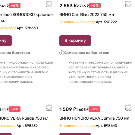
2 553 ₽
-6%
-6%
641 ₽
2 716 ₽
ЛОКО красное
ВИНО Can Blau 2022 750 мл
750 мл
В наличии на складе
Арт.
598222
на складе
Арт.
598630
ину
В корзину
оз из Винотеки
Самовывоз из Винотеки
нная информация о продукции
Указанная информация о продукции
 ознакомительный характер.
носит ознакомительный характер.
льную стоимость и наличие
Актуальную стоимость и наличие
яет менеджер при
уточняет менеджер при
верждении заказа.
продтверждении заказа.
1 509 ₽
-6%
-6%
641 ₽
1 605 ₽
ВИНО HONORO VERA Rueda 750 мл
ВИНО HONORO VERA Jumilla 750 мл
на складе
Арт.
598639
В наличии на складе
Арт.
598640