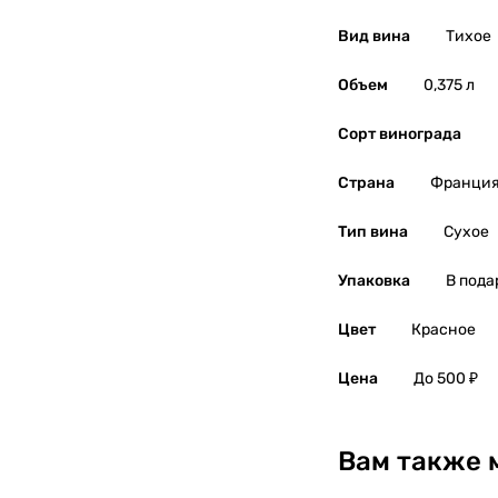
Вид вина
Тихое
Южная Осетия
0
Объем
0,375 л
Япония
0
Сорт винограда
Страна
Франци
Тип вина
Сухое
Упаковка
В пода
Цвет
Красное
Цена
До 500 ₽
Вам также 