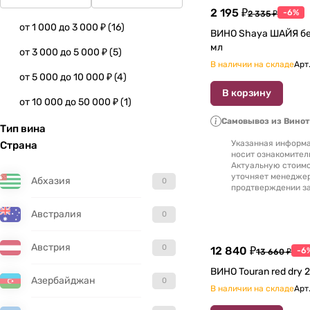
2 195 ₽
-6%
2 335 ₽
от 1 000 до 3 000 ₽
(
16
)
ВИНО Shaya ШАЙЯ бело
мл
от 3 000 до 5 000 ₽
(
5
)
В наличии на складе
Арт
от 5 000 до 10 000 ₽
(
4
)
В корзину
от 10 000 до 50 000 ₽
(
1
)
Самовывоз из Вино
Тип вина
Указанная информа
Страна
носит ознакомител
Актуальную стоимо
уточняет менедже
Абхазия
0
продтверждении за
Австралия
0
Австрия
0
12 840 ₽
-6
13 660 ₽
ВИН
Азербайджан
0
В наличии на складе
Арт