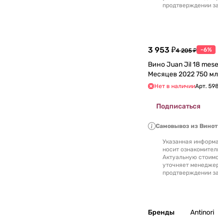
Уругвай
0
продтверждении за
Филиппины
0
Финляндия
3 953 ₽
0
-6%
4 205 ₽
Вино Juan Jil 18 meses Хуан Хиль 18
Франция
0
Месяцев 2022 750 мл
Нет в наличии
Арт.
59
Хорватия
0
Подписаться
Черногория
0
Самовывоз из Вино
Указанная информа
Чехия
0
носит ознакомител
Актуальную стоимо
уточняет менедже
Чили
0
продтверждении за
Швейцария
0
Бренды
Antinori
ЮАР
0