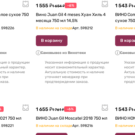
1 555 ₽
1 543 ₽
-6%
1 654 ₽
1 
е сухое 750
Вино Juan Gil 4 meses Хуан Хиль 4
ВИНО Comoloco КОМО
месяца 750 мл 14,5%
сухое 
.
598226
В наличии на складе
Арт.
598212
В наличии 
В корзину
В корз
теки
Самовывоз из Винотеки
Самовыв
ция о продукции
Указанная информация о продукции
Указа
ьный характер.
носит ознакомительный характер.
носит
сть и наличие
Актуальную стоимость и наличие
Актуа
р при
уточняет менеджер при
уточн
каза.
продтверждении заказа.
продт
1 655 ₽
1 543 ₽
%
-6%
1 761 ₽
1 
О Touran red dry 2021 750 мл
ВИНО Juan Gil Moscatel 2018 750 мл
.
598221
В наличии на складе
Арт.
598216
В наличии 