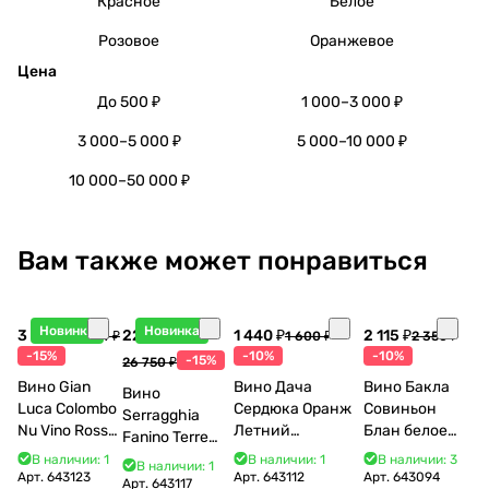
Красное
Белое
Розовое
Оранжевое
Цена
До 500 ₽
1 000–3 000 ₽
3 000–5 000 ₽
5 000–10 000 ₽
10 000–50 000 ₽
Вам также может понравиться
Новинка
Новинка
3 998 ₽
22 738 ₽
1 440 ₽
2 115 ₽
4 704 ₽
1 600 ₽
2 350 ₽
-15%
-10%
-10%
-15%
26 750 ₽
Вино Gian
Вино Дача
Вино Бакла
Вино
Luca Colombo
Сердюка Оранж
Совиньон
Serragghia
Nu Vino Rosso
Летний
Блан белое
Fanino Terre
2025 750 мл
Сибирьковый
сухое 750 мл
Siciliane IGP
В наличии: 1
В наличии: 1
В наличии: 3
В наличии: 1
2024 750 мл
12%
Арт.
643123
Арт.
643112
Арт.
643094
2022 750 мл
Арт.
643117