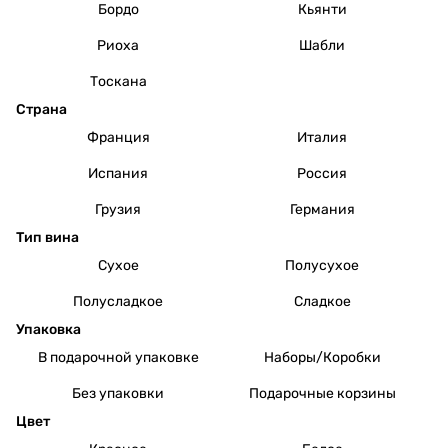
Бордо
Кьянти
Риоха
Шабли
Тоскана
Страна
Франция
Италия
Испания
Россия
Грузия
Германия
Тип вина
Сухое
Полусухое
Полусладкое
Сладкое
Упаковка
В подарочной упаковке
Наборы/Коробки
Без упаковки
Подарочные корзины
Цвет