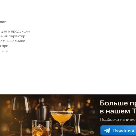
теки
ция о продукции
ьный характер.
сть и наличие
р при
каза.