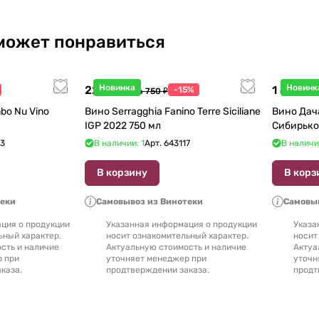
может понравиться
Новинка
Новинк
22 738 ₽
1 440 ₽
-15%
26 750 ₽
1
bo Nu Vino
Вино Serragghia Fanino Terre Siciliane
Вино Дач
IGP 2022 750 мл
Сибирько
23
В наличии: 1
Арт.
643117
В наличи
В корзину
В корз
теки
Самовывоз из Винотеки
Самовыв
ция о продукции
Указанная информация о продукции
Указа
ьный характер.
носит ознакомительный характер.
носит
сть и наличие
Актуальную стоимость и наличие
Актуа
р при
уточняет менеджер при
уточн
каза.
продтверждении заказа.
продт