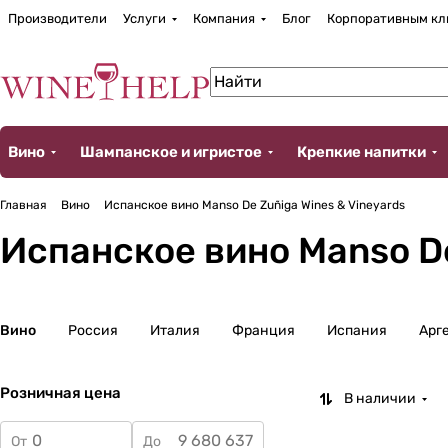
Производители
Услуги
Компания
Блог
Корпоративным кл
Вино
Шампанское и игристое
Крепкие напитки
Главная
Вино
Испанское вино Manso De Zuñiga Wines & Vineyards
Испанское вино Manso De
Вино
Россия
Италия
Франция
Испания
Арг
Розничная цена
В наличии
От
До