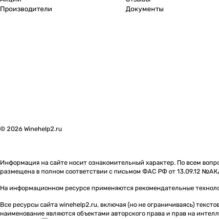
Южная Осетия
0
Производители
Документы
Япония
0
© 2026 Winehelp2.ru
Информация на сайте носит ознакомительный характер. По всем вопро
размещена в полном соответствии с письмом ФАС РФ от 13.09.12 №АК
На информационном ресурсе применяются
рекомендательные технол
Все ресурсы сайта winehelp2.ru, включая (но не ограничиваясь) текс
наименование являются объектами авторского права и прав на инте