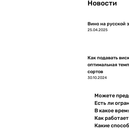
Новости
Сербия
0
Словакия
Вино на русской з
0
25.04.2025
Словения
0
США
0
Как подавать вис
оптимальная темп
Тунис
0
сортов
30.10.2024
Турция
0
Узбекистан
0
Можете пред
Есть ли огра
Украина
0
В какое врем
Как работает
Уругвай
0
Какие спосо