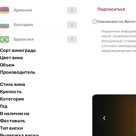
Подписаться
Армения
0
Самовывоз из Вино
Болгария
0
Указанная информа
носит ознакомител
Бразилия
0
Актуальную стоимо
уточняет менедже
Сорт винограда
продтверждении за
Великобритания
0
Цвет вина
Объем
Венгрия
0
Производитель
Гватемала
0
Стиль вина
Крепость
Германия
0
Категория
Год
Греция
0
В наличии на
Фестиваль
Грузия
0
Тип виски
Выдержка виски