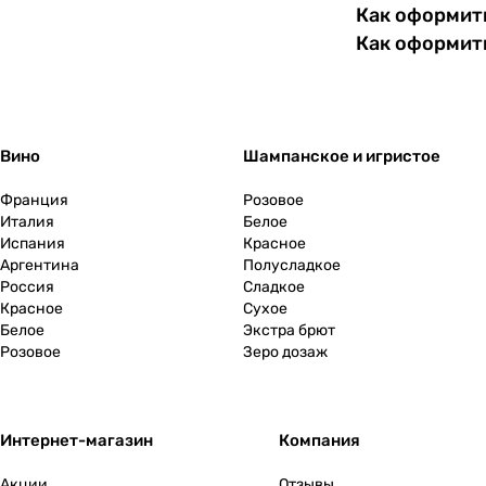
Как оформить
Филиппины
0
Как оформит
Финляндия
0
Франция
0
Вино
Шампанское и игристое
Хорватия
0
Франция
Розовое
Италия
Белое
Черногория
0
Испания
Красное
Аргентина
Полусладкое
Чехия
0
Россия
Сладкое
Красное
Сухое
Белое
Экстра брют
Чили
0
Розовое
Зеро дозаж
Швейцария
0
ЮАР
0
Интернет-магазин
Компания
Акции
Отзывы