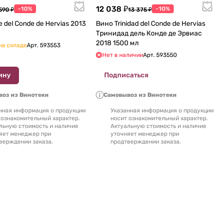
12 038 ₽
-10%
-10%
590 ₽
13 375 ₽
Вино Trinidad del Conde de Hervias
Тринидад дель Конде де Эрвиас
2018 1500 мл
на складе
Арт.
593553
Нет в наличии
Арт.
593550
ину
Подписаться
оз из Винотеки
Самовывоз из Винотеки
нная информация о продукции
Указанная информация о продукции
 ознакомительный характер.
носит ознакомительный характер.
льную стоимость и наличие
Актуальную стоимость и наличие
яет менеджер при
уточняет менеджер при
верждении заказа.
продтверждении заказа.