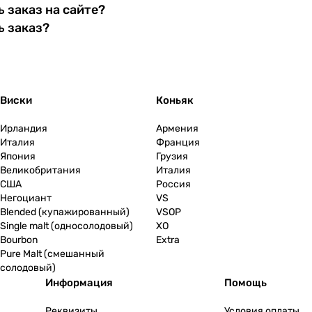
 заказ на сайте?
ь заказ?
Виски
Коньяк
Ирландия
Армения
Италия
Франция
Япония
Грузия
Великобритания
Италия
США
Россия
Негоциант
VS
Blended (купажированный)
VSOP
Single malt (односолодовый)
XO
Bourbon
Extra
Pure Malt (смешанный
солодовый)
Информация
Помощь
Реквизиты
Условия оплаты