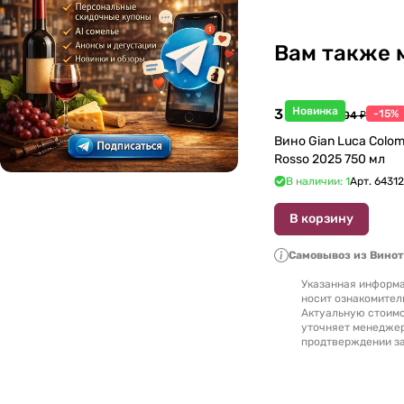
Литва
0
Люксембург
0
Вам также 
Македония
0
Новинка
3 998 ₽
-15%
4 704 ₽
Марокко
0
Вино Gian Luca Colom
Rosso 2025 750 мл
Молдавия
0
В наличии: 1
Арт.
6431
Новая Зеландия
В корзину
0
Самовывоз из Вино
Португалия
0
Указанная информа
носит ознакомител
Россия
0
Актуальную стоимо
уточняет менедже
продтверждении за
Румыния
0
Северная Македония
0