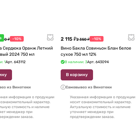
а
2 115 ₽
-10%
-10%
 600 ₽
2 350 ₽
а Сердюка Оранж Летний
Вино Бакла Совиньон Блан белое
вый 2024 750 мл
сухое 750 мл 12%
и: 1
Арт.
643112
В наличии: 3
Арт.
643094
ину
В корзину
оз из Винотеки
Самовывоз из Винотеки
нная информация о продукции
Указанная информация о продукции
 ознакомительный характер.
носит ознакомительный характер.
льную стоимость и наличие
Актуальную стоимость и наличие
яет менеджер при
уточняет менеджер при
верждении заказа.
продтверждении заказа.