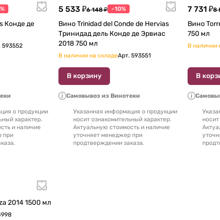
5 533 ₽
7 731 ₽
0%
-10%
6 148 ₽
8 
Вино Trinidad del Conde de Hervias
Вино Torre del Conde de Hervias 2013
Тринидад дель Конде де Эрвиас
750 мл
2018 750 мл
.
593552
В наличии 
В наличии на складе
Арт.
593551
В корзину
В корз
теки
Самовывоз из Винотеки
Самовыв
ция о продукции
Указанная информация о продукции
Указа
ьный характер.
носит ознакомительный характер.
носит
сть и наличие
Актуальную стоимость и наличие
Актуа
р при
уточняет менеджер при
уточн
каза.
продтверждении заказа.
продт
Вино Valserrano Crianza 2014 1500 мл
8998