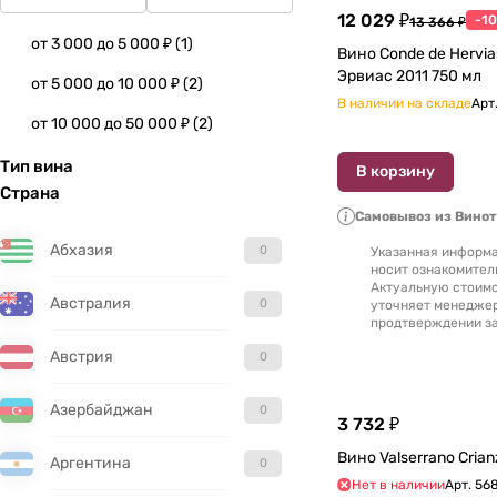
12 029 ₽
-1
13 366 ₽
от 3 000 до 5 000 ₽
(
1
)
Вино Conde de Hervias Конде де
Эрвиас 2011 750 мл
от 5 000 до 10 000 ₽
(
2
)
В наличии на складе
Арт
от 10 000 до 50 000 ₽
(
2
)
Тип вина
В корзину
Страна
Самовывоз из Вино
Абхазия
0
Указанная информа
носит ознакомител
Актуальную стоимо
Австралия
0
уточняет менедже
продтверждении за
Австрия
0
Азербайджан
0
3 732 ₽
Аргентина
0
Нет в наличии
Арт.
56