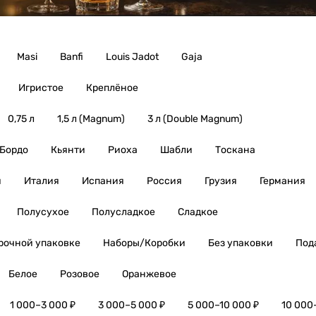
Masi
Banfi
Louis Jadot
Gaja
Игристое
Креплёное
0,75 л
1,5 л (Magnum)
3 л (Double Magnum)
Бордо
Кьянти
Риоха
Шабли
Тоскана
я
Италия
Испания
Россия
Грузия
Германия
Полусухое
Полусладкое
Сладкое
рочной упаковке
Наборы/Коробки
Без упаковки
Под
Белое
Розовое
Оранжевое
1 000–3 000 ₽
3 000–5 000 ₽
5 000–10 000 ₽
10 000