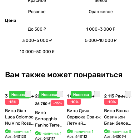
Красное
Белое
Розовое
Оранжевое
Цена
До 500 ₽
1 000–3 000 ₽
3 000–5 000 ₽
5 000–10 000 ₽
10 000–50 000 ₽
Вам также может понравиться
Новинка
Новинка
Новинка
3 998 ₽
22 738 ₽
1 440 ₽
2 115 ₽
4 704 ₽
1 600 ₽
2 350 ₽
-15%
-10%
-10%
-15%
26 750 ₽
Вино Gian
Вино Дача
Вино Бакла
Вино
Luca Colombo
Сердюка Оранж
Совиньон
Serragghia
Nu Vino Rosso
Летний
Блан белое
Fanino Terre
2025 750 мл
Сибирьковый
сухое 750 мл
Siciliane IGP
В наличии: 1
В наличии: 1
В наличии: 3
В наличии: 1
2024 750 мл
12%
Арт.
643123
Арт.
643112
Арт.
643094
2022 750 мл
Арт.
643117