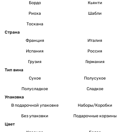
Бордо
Кьянти
Риоха
Шабли
Тоскана
Страна
Франция
Италия
Испания
Россия
Грузия
Германия
Тип вина
Сухое
Полусухое
Полусладкое
Сладкое
Упаковка
В подарочной упаковке
Наборы/Коробки
Без упаковки
Подарочные корзины
Цвет