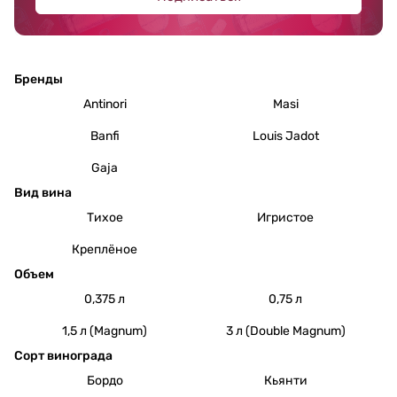
Бренды
Antinori
Masi
Banfi
Louis Jadot
Gaja
Вид вина
Тихое
Игристое
Креплёное
Объем
0,375 л
0,75 л
1,5 л (Magnum)
3 л (Double Magnum)
Сорт винограда
Бордо
Кьянти