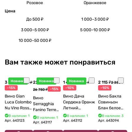
Розовое
Оранжевое
Цена
До 500 ₽
1 000–3 000 ₽
3 000–5 000 ₽
5 000–10 000 ₽
10 000–50 000 ₽
Вам также может понравиться
Новинка
Новинка
Новинка
3 998 ₽
22 738 ₽
1 440 ₽
2 115 ₽
4 704 ₽
1 600 ₽
2 350 ₽
-15%
-10%
-10%
-15%
26 750 ₽
Вино Gian
Вино Дача
Вино Бакла
Вино
Luca Colombo
Сердюка Оранж
Совиньон
Serragghia
Nu Vino Rosso
Летний
Блан белое
Fanino Terre
2025 750 мл
Сибирьковый
сухое 750 мл
Siciliane IGP
В наличии: 1
В наличии: 1
В наличии: 3
В наличии: 1
2024 750 мл
12%
Арт.
643123
Арт.
643112
Арт.
643094
2022 750 мл
Арт.
643117