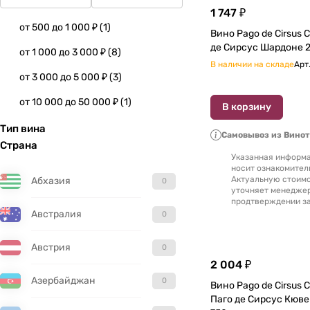
1 747 ₽
от 500 до 1 000 ₽
(
1
)
Вино Pago de Cirsus Chardonnay Паго
де Сирсус Шардоне 2
от 1 000 до 3 000 ₽
(
8
)
В наличии на складе
Арт
от 3 000 до 5 000 ₽
(
3
)
от 10 000 до 50 000 ₽
(
1
)
В корзину
Тип вина
Самовывоз из Вино
Страна
Указанная информа
носит ознакомител
Актуальную стоимо
Абхазия
0
уточняет менедже
продтверждении за
Австралия
0
Австрия
0
2 004 ₽
Азербайджан
0
Вино Pago de Cirsus C
Паго де Сирсус Кюве Эс