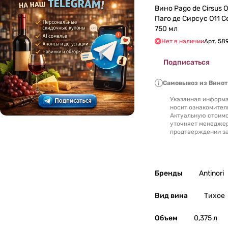
Вино Pago de Cirsus O11 Seleccion
Паго де Сирсус О11 Селессьон 2015
Литва
0
750 мл
Нет в наличии
Арт.
58
Люксембург
0
Подписаться
Македония
0
Самовывоз из Вино
Марокко
0
Указанная информа
носит ознакомител
Актуальную стоимо
Молдавия
0
уточняет менедже
продтверждении за
Новая Зеландия
0
Португалия
0
Бренды
Antinori
Россия
0
Вид вина
Тихое
Румыния
0
Объем
0,375 л