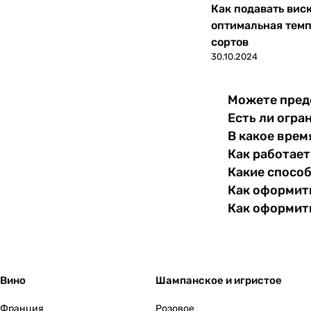
Как подавать вис
оптимальная темп
Южная Осетия
0
сортов
30.10.2024
Япония
0
Можете пред
Есть ли огра
В какое врем
Как работает
Какие спосо
Как оформить
Как оформит
Вино
Шампанское и игристое
Франция
Розовое