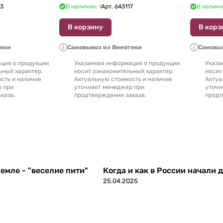
23
В наличии: 1
Арт.
643117
В наличи
В корзину
В корз
теки
Самовывоз из Винотеки
Самовыв
ция о продукции
Указанная информация о продукции
Указа
ьный характер.
носит ознакомительный характер.
носит
сть и наличие
Актуальную стоимость и наличие
Актуа
р при
уточняет менеджер при
уточн
каза.
продтверждении заказа.
продт
емле - "веселие пити"
Когда и как в России начали 
25.04.2025