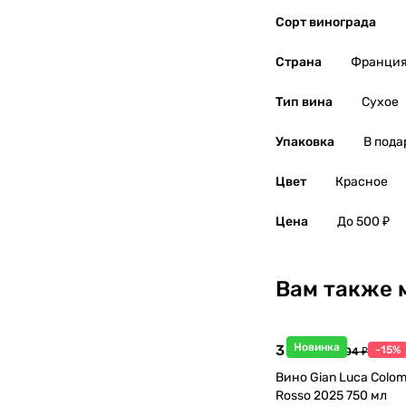
Северная Македония
0
Сорт винограда
Страна
Франци
Сербия
0
Тип вина
Сухое
Словакия
0
Упаковка
В пода
Словения
0
Цвет
Красное
США
0
Цена
До 500 ₽
Тунис
0
Турция
0
Вам также 
Узбекистан
0
Новинка
3 998 ₽
-15%
4 704 ₽
Украина
0
Вино Gian Luca Colom
Rosso 2025 750 мл