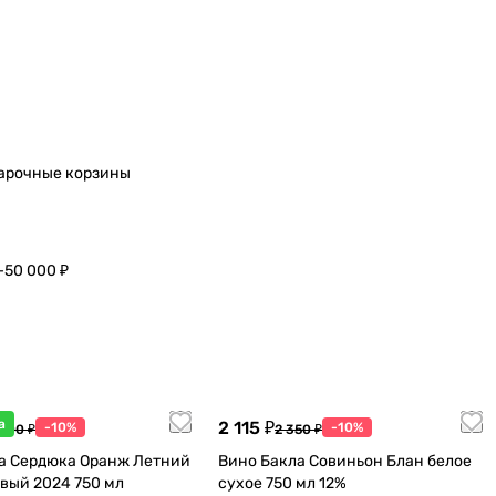
арочные корзины
–50 000 ₽
а
2 115 ₽
-10%
-10%
 600 ₽
2 350 ₽
а Сердюка Оранж Летний
Вино Бакла Совиньон Блан белое
вый 2024 750 мл
сухое 750 мл 12%