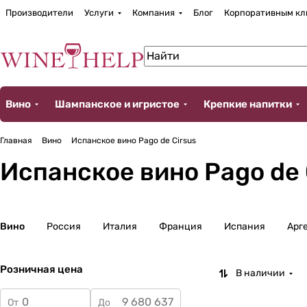
Производители
Услуги
Компания
Блог
Корпоративным кл
Вино
Шампанское и игристое
Крепкие напитки
Главная
Вино
Испанское вино Pago de Cirsus
Испанское вино Pago de 
Вино
Россия
Италия
Франция
Испания
Арг
Розничная цена
В наличии
От
До