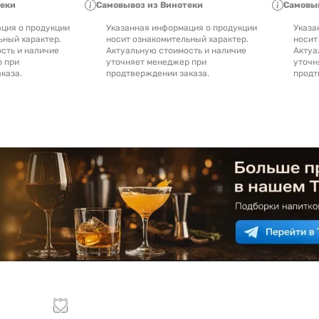
теки
Самовывоз из Винотеки
Самовыв
ция о продукции
Указанная информация о продукции
Указа
ьный характер.
носит ознакомительный характер.
носит
сть и наличие
Актуальную стоимость и наличие
Актуа
р при
уточняет менеджер при
уточн
каза.
продтверждении заказа.
продт