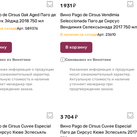
1 931 ₽
us Oak Aged Паго де
Вино Pago de Cirsus Vendimia
рсус Оук Эйджд 2018 750 мл
Seleccionada Паго де Сирсус
Вендимия Селексьонада 2017 750 мл
на складе
Арт.
589376
В наличии на складе
Арт.
23610
ину
В корзину
оз из Винотеки
Самовывоз из Винотеки
нная информация о продукции
Указанная информация о продукции
 ознакомительный характер.
носит ознакомительный характер.
льную стоимость и наличие
Актуальную стоимость и наличие
яет менеджер при
уточняет менеджер при
верждении заказа.
продтверждении заказа.
3 704 ₽
 de Cirsus Cuvee Especial
Вино Pago de Cirsus Cuvee Especial
Сирсус Кюве Эспесьяль
Паго де Сирсус Кюве Эспесьяль 2017