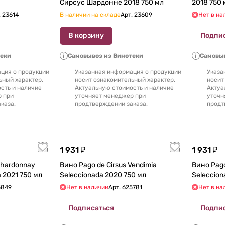
Сирсус Шардонне 2018 750 мл
2018 75
.
23614
В наличии на складе
Арт.
23609
Нет в на
В корзину
Подпи
теки
Самовывоз из Винотеки
Самовыв
ция о продукции
Указанная информация о продукции
Указа
ьный характер.
носит ознакомительный характер.
носит
сть и наличие
Актуальную стоимость и наличие
Актуа
р при
уточняет менеджер при
уточн
каза.
продтверждении заказа.
продт
1 931 ₽
1 931 ₽
Chardonnay
Вино Pago de Cirsus Vendimia
Вино Pago de 
Fermentado en Barrica 2021 750 мл
Seleccionada 2020 750 мл
5849
Нет в наличии
Арт.
625781
Нет в на
Подписаться
Подпи