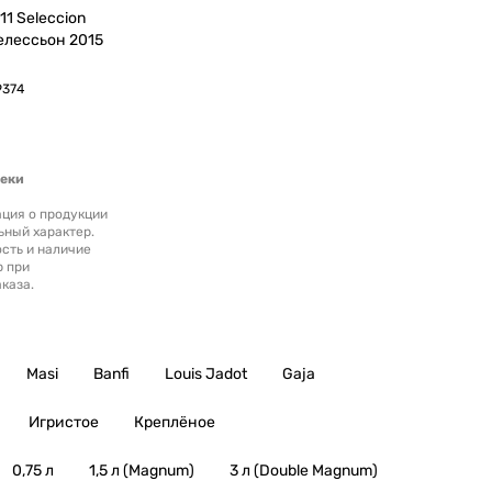
9374
теки
ция о продукции
ьный характер.
сть и наличие
р при
каза.
Masi
Banfi
Louis Jadot
Gaja
Игристое
Креплёное
0,75 л
1,5 л (Magnum)
3 л (Double Magnum)