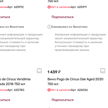
0 мл
750 мл
личии
Арт.
625912
Нет в наличии
Арт.
625911
саться
Подписаться
оз из Винотеки
Самовывоз из Винотеки
нная информация о продукции
Указанная информация о продукции
 ознакомительный характер.
носит ознакомительный характер.
льную стоимость и наличие
Актуальную стоимость и наличие
яет менеджер при
уточняет менеджер при
верждении заказа.
продтверждении заказа.
1 439 ₽
Cirsus Vendimia
Вино Pago de Cirsus Oak Aged 2020
Seleccionada 2018 750 мл
750 мл
личии
Арт.
625780
Нет в наличии
Арт.
626026
саться
Подписаться