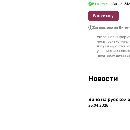
Уругвай
0
В наличии: 1
Арт.
6431
Филиппины
В корзину
0
Самовывоз из Вино
Финляндия
0
Указанная информа
носит ознакомител
Франция
0
Актуальную стоимо
уточняет менедже
продтверждении за
Хорватия
0
Черногория
0
Новости
Чехия
0
Чили
Вино на русской з
0
25.04.2025
Швейцария
0
ЮАР
0