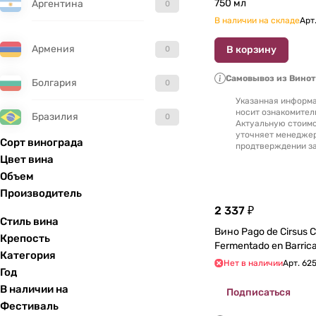
750 мл
Аргентина
0
В наличии на складе
Арт
Армения
В корзину
0
Самовывоз из Вино
Болгария
0
Указанная информа
носит ознакомител
Бразилия
0
Актуальную стоимо
уточняет менедже
Сорт винограда
продтверждении за
Великобритания
0
Цвет вина
Объем
Венгрия
0
Производитель
2 337 ₽
Гватемала
0
Стиль вина
Вино Pago de Cirsus 
Крепость
Германия
0
Категория
Нет в наличии
Арт.
62
Год
Греция
0
В наличии на
Подписаться
Фестиваль