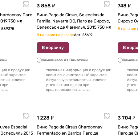
3 868 ₽
748 ₽
Вино Pago de Cirsus, Seleccion de
Вино Pago de Cirs
019 750 мл
Familia, Navarra DO, Паго де Сирсус,
Си
Селексьон де Фамилья, 2015 750 мл
.
589375
В наличии 
В наличии на складе
Арт.
23619
В корзину
В корз
теки
Самовывоз из Винотеки
Самовыв
ция о продукции
Указанная информация о продукции
Указа
ьный характер.
носит ознакомительный характер.
носит
сть и наличие
Актуальную стоимость и наличие
Актуа
р при
уточняет менеджер при
уточн
каза.
продтверждении заказа.
продт
1 228 ₽
3 704 ₽
uvee Especial
Вино Pago de Cirsus Chardonnay
Вино Pago
песьяль 2015
Fermentado en Barrica Паго де
Паго де 