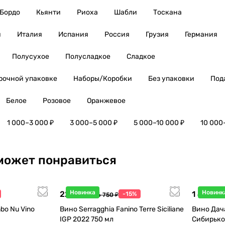
Бордо
Кьянти
Риоха
Шабли
Тоскана
я
Италия
Испания
Россия
Грузия
Германия
Полусухое
Полусладкое
Сладкое
рочной упаковке
Наборы/Коробки
Без упаковки
Под
Белое
Розовое
Оранжевое
1 000–3 000 ₽
3 000–5 000 ₽
5 000–10 000 ₽
10 000
может понравиться
Новинка
Новинк
22 738 ₽
1 440 ₽
-15%
26 750 ₽
1
bo Nu Vino
Вино Serragghia Fanino Terre Siciliane
Вино Дач
IGP 2022 750 мл
Сибирько