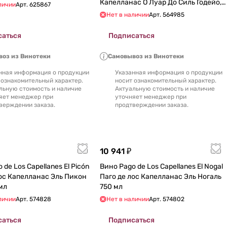
Капелланас О Луар До Силь Годейо,
личии
Арт.
625867
2016 750 мл
Нет в наличии
Арт.
564985
саться
Подписаться
оз из Винотеки
Самовывоз из Винотеки
нная информация о продукции
Указанная информация о продукции
 ознакомительный характер.
носит ознакомительный характер.
льную стоимость и наличие
Актуальную стоимость и наличие
яет менеджер при
уточняет менеджер при
верждении заказа.
продтверждении заказа.
10 941 ₽
 de Los Capellanes El Picón
Вино Pago de Los Capellanes El Nogal
лос Капелланас Эль Пикон
Паго де лос Капелланас Эль Ногаль
мл
750 мл
личии
Арт.
574828
Нет в наличии
Арт.
574802
саться
Подписаться