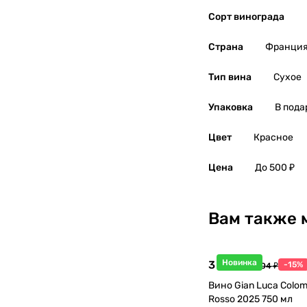
Северная Македония
0
Сорт винограда
Страна
Франци
Сербия
0
Тип вина
Сухое
Словакия
0
Упаковка
В пода
Словения
0
Цвет
Красное
США
0
Цена
До 500 ₽
Тунис
0
Турция
0
Вам также 
Узбекистан
0
Новинка
3 998 ₽
-15%
4 704 ₽
Украина
0
Вино Gian Luca Colom
Rosso 2025 750 мл