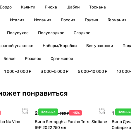
Бордо
Кьянти
Риоха
Шабли
Тоскана
я
Италия
Испания
Россия
Грузия
Германия
Полусухое
Полусладкое
Сладкое
рочной упаковке
Наборы/Коробки
Без упаковки
Под
Белое
Розовое
Оранжевое
1 000–3 000 ₽
3 000–5 000 ₽
5 000–10 000 ₽
10 000
может понравиться
Новинка
Новинк
22 738 ₽
1 440 ₽
-15%
26 750 ₽
1
bo Nu Vino
Вино Serragghia Fanino Terre Siciliane
Вино Дач
IGP 2022 750 мл
Сибирько