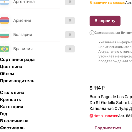
Аргентина
0
В наличии на складе
Арт
Армения
В корзину
0
Самовывоз из Вино
Болгария
0
Указанная информа
носит ознакомител
Бразилия
0
Актуальную стоимо
уточняет менедже
Сорт винограда
продтверждении за
Великобритания
0
Цвет вина
Объем
Венгрия
0
Производитель
5 114 ₽
Гватемала
0
Стиль вина
Вино Pago de Los Cape
Крепость
Do Sil Godello Sobre L
Германия
0
Категория
Капелланас О Луар Д
Год
СОБРЕ ЛИАС, 2015 75
Нет в наличии
Арт.
56
Греция
0
В наличии на
Фестиваль
Подписаться