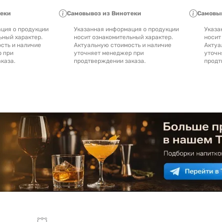
теки
Самовывоз из Винотеки
Самовыв
ция о продукции
Указанная информация о продукции
Указа
ьный характер.
носит ознакомительный характер.
носит
сть и наличие
Актуальную стоимость и наличие
Актуа
р при
уточняет менеджер при
уточн
каза.
продтверждении заказа.
продт