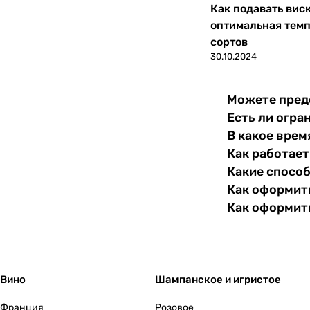
Как подавать вис
оптимальная темп
Южная Осетия
0
сортов
30.10.2024
Япония
0
Можете пред
Есть ли огра
В какое врем
Как работает
Какие спосо
Как оформить
Как оформит
Вино
Шампанское и игристое
Франция
Розовое