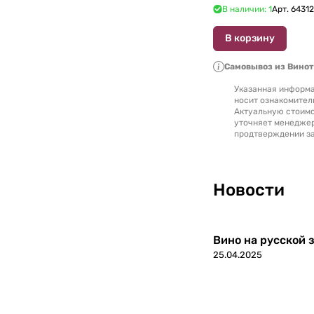
Уругвай
0
В наличии: 1
Арт.
6431
Филиппины
В корзину
0
Самовывоз из Вино
Финляндия
0
Указанная информа
носит ознакомител
Франция
0
Актуальную стоимо
уточняет менедже
продтверждении за
Хорватия
0
Черногория
0
Новости
Чехия
0
Чили
Вино на русской з
0
25.04.2025
Швейцария
0
ЮАР
0