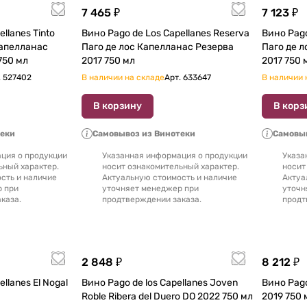
7 465 ₽
7 123 ₽
llanes Tinto
Вино Pago de Los Capellanes Reserva
Вино Pago
Капелланас
Паго де лос Капелланас Резерва
Паго де 
750 мл
2017 750 мл
2017 750 
.
527402
В наличии на складе
Арт.
633647
В наличии 
В корзину
В корз
теки
Самовывоз из Винотеки
Самовыв
ция о продукции
Указанная информация о продукции
Указа
ьный характер.
носит ознакомительный характер.
носит
сть и наличие
Актуальную стоимость и наличие
Актуа
р при
уточняет менеджер при
уточн
каза.
продтверждении заказа.
продт
2 848 ₽
8 212 ₽
llanes El Nogal
Вино Pago de los Capellanes Joven
Вино Pago
Roble Ribera del Duero DO 2022 750 мл
2019 75