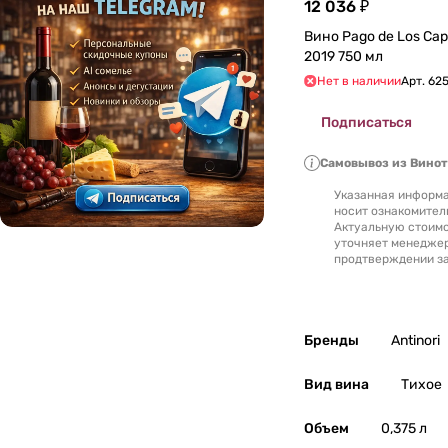
12 036 ₽
Вино Pago de Los Cape
Литва
0
2019 750 мл
Нет в наличии
Арт.
62
Люксембург
0
Подписаться
Македония
0
Самовывоз из Вино
Марокко
0
Указанная информа
носит ознакомител
Актуальную стоимо
Молдавия
0
уточняет менедже
продтверждении за
Новая Зеландия
0
Португалия
0
Бренды
Antinori
Россия
0
Вид вина
Тихое
Румыния
0
Объем
0,375 л