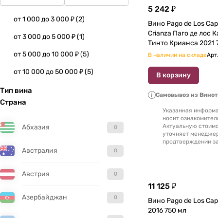
5 242 ₽
от 1 000 до 3 000 ₽
(
2
)
Вино Pago de Los Cape
Crianza Паго де лос 
от 3 000 до 5 000 ₽
(
1
)
Тинто Крианса 2021 
от 5 000 до 10 000 ₽
(
5
)
В наличии на складе
Арт
от 10 000 до 50 000 ₽
(
5
)
В корзину
Тип вина
Самовывоз из Вино
Страна
Указанная информа
носит ознакомител
Актуальную стоимо
Абхазия
0
уточняет менедже
продтверждении за
Австралия
0
Австрия
0
11 125 ₽
Азербайджан
0
Вино Pago de Los Cape
2016 750 мл