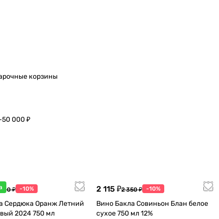
арочные корзины
–50 000 ₽
а
2 115 ₽
-10%
-10%
 600 ₽
2 350 ₽
а Сердюка Оранж Летний
Вино Бакла Совиньон Блан белое
вый 2024 750 мл
сухое 750 мл 12%