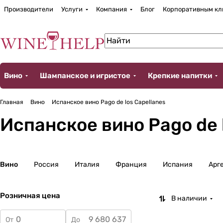
Производители
Услуги
Компания
Блог
Корпоративным кл
Вино
Шампанское и игристое
Крепкие напитки
Главная
Вино
Испанское вино Pago de los Capellanes
Испанское вино Pago de 
Вино
Россия
Италия
Франция
Испания
Арг
Розничная цена
В наличии
От
До