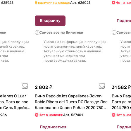
.
625925
В наличии на складе
Арт.
626021
Нет в на
В корзину
Подпи
теки
Самовывоз из Винотеки
Самовыв
ция о продукции
Указанная информация о продукции
Указа
ьный характер.
носит ознакомительный характер.
носит
сть и наличие
Актуальную стоимость и наличие
Актуа
р при
уточняет менеджер при
уточн
каза.
продтверждении заказа.
продт
2 802 ₽
31 582 ₽
llanes O Luar
Вино Pago de los Capellanes Joven
Вино Pago
ías, Паго де лос
Roble Ribera del Duero DO Паго де Лос
Паго де 
о Силь Годейо
Капелланес Ховен Робле 2020 750
2014 750 
0 мл
мл
4986
Нет в наличии
Арт.
527401
Нет в на
Подписаться
Подпи