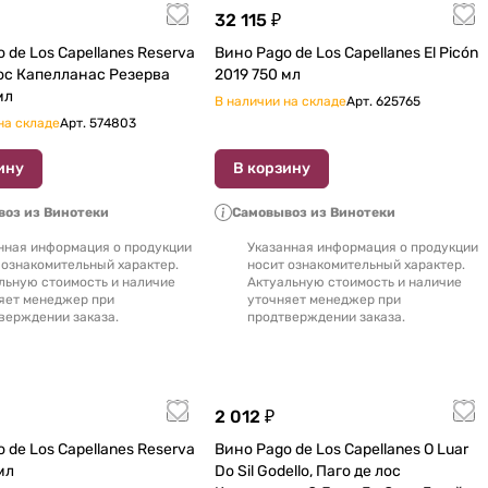
32 115 ₽
 de Los Capellanes Reserva
Вино Pago de Los Capellanes El Picón
лос Капелланас Резерва
2019 750 мл
мл
В наличии на складе
Арт.
625765
на складе
Арт.
574803
ину
В корзину
оз из Винотеки
Самовывоз из Винотеки
нная информация о продукции
Указанная информация о продукции
 ознакомительный характер.
носит ознакомительный характер.
льную стоимость и наличие
Актуальную стоимость и наличие
яет менеджер при
уточняет менеджер при
верждении заказа.
продтверждении заказа.
2 012 ₽
 de Los Capellanes Reserva
Вино Pago de Los Capellanes O Luar
0 мл
Do Sil Godello, Паго де лос