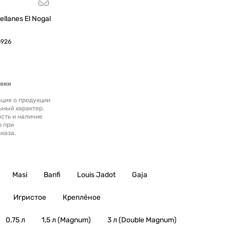
llanes El Nogal
5926
теки
ция о продукции
ьный характер.
сть и наличие
р при
каза.
Masi
Banfi
Louis Jadot
Gaja
Игристое
Креплёное
0,75 л
1,5 л (Magnum)
3 л (Double Magnum)