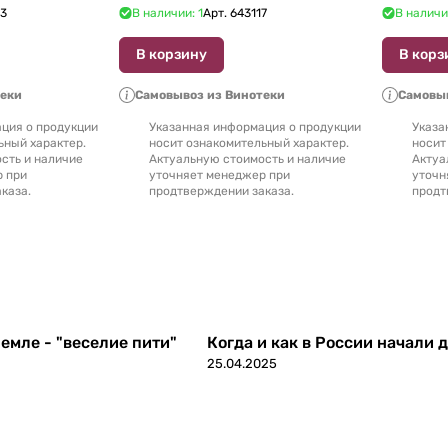
23
В наличии: 1
Арт.
643117
В наличи
В корзину
В корз
теки
Самовывоз из Винотеки
Самовыв
ция о продукции
Указанная информация о продукции
Указа
ьный характер.
носит ознакомительный характер.
носит
сть и наличие
Актуальную стоимость и наличие
Актуа
р при
уточняет менеджер при
уточн
каза.
продтверждении заказа.
продт
емле - "веселие пити"
Когда и как в России начали 
25.04.2025