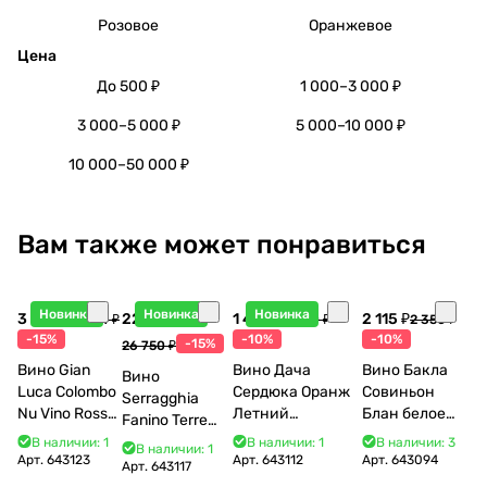
Розовое
Оранжевое
Цена
До 500 ₽
1 000–3 000 ₽
3 000–5 000 ₽
5 000–10 000 ₽
10 000–50 000 ₽
Вам также может понравиться
Новинка
Новинка
Новинка
3 998 ₽
22 738 ₽
1 440 ₽
2 115 ₽
4 704 ₽
1 600 ₽
2 350 ₽
-15%
-10%
-10%
-15%
26 750 ₽
Вино Gian
Вино Дача
Вино Бакла
Вино
Luca Colombo
Сердюка Оранж
Совиньон
Serragghia
Nu Vino Rosso
Летний
Блан белое
Fanino Terre
2025 750 мл
Сибирьковый
сухое 750 мл
Siciliane IGP
В наличии: 1
В наличии: 1
В наличии: 3
В наличии: 1
2024 750 мл
12%
Арт.
643123
Арт.
643112
Арт.
643094
2022 750 мл
Арт.
643117