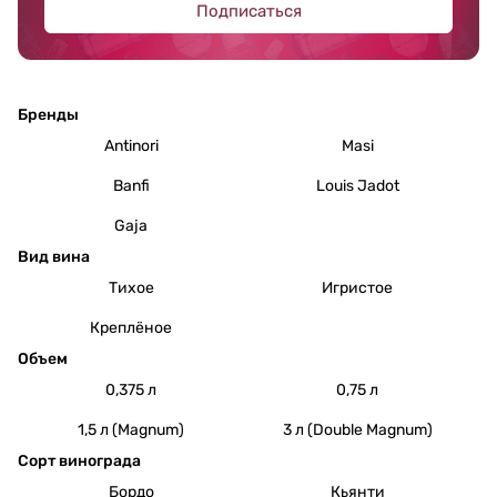
Подписаться
Бренды
Antinori
Masi
Banfi
Louis Jadot
Gaja
Вид вина
Тихое
Игристое
Креплёное
Объем
0,375 л
0,75 л
1,5 л (Magnum)
3 л (Double Magnum)
Сорт винограда
Бордо
Кьянти