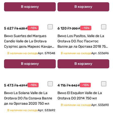
В корзину
В корзину
5 627 ₽
-15%
6 120 ₽
-15%
6 620 ₽
7 200 ₽
Вино Suertes del Marques
Вино Los Pasitos, Valle de La
Candio Valle de La Orotava
Orotava DO Лос Паситос
Суэртес дель Маркес Кандио
Валле де ла Оротава 2018 750
Валле де ла Оротава 2014 750
мл
В наличии на складе
Арт.
579348
В наличии на складе
Арт.
533696
мл
В корзину
В корзину
5 473 ₽
-15%
4 116 ₽
-15%
6 439 ₽
4 842 ₽
Вино La Solana Valle de La
Вино El Esquilon Valle de La
Orotava DO Ла Солана Валле
Orotava DO 2014 750 мл
де ла Оротава 2020 750 мл
В наличии на складе
Арт.
533690
В наличии на складе
Арт.
533692