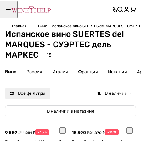
Главная
Вино
Испанское вино SUERTES del MARQUES - СУЭРТ
Испанское вино SUERTES del
MARQUES - СУЭРТЕС дель
МАРКЕС
13
Вино
Россия
Италия
Франция
Испания
А
Все фильтры
В наличии
В наличии в магазине
9 589 ₽
-15%
18 590 ₽
-15%
11 281 ₽
21 870 ₽