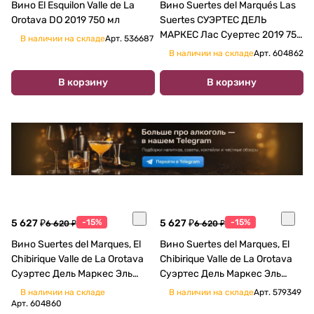
Вино El Esquilon Valle de La
Вино Suertes del Marqués Las
Orotava DO 2019 750 мл
Suertes СУЭРТЕС ДЕЛЬ
МАРКЕС Лас Суертес 2019 750
В наличии на складе
Арт.
536687
мл
В наличии на складе
Арт.
604862
В корзину
В корзину
5 627 ₽
-15%
5 627 ₽
-15%
6 620 ₽
6 620 ₽
Вино Suertes del Marques, El
Вино Suertes del Marques, El
Chibirique Valle de La Orotava
Chibirique Valle de La Orotava
Суэртес Дель Маркес Эль
Суэртес Дель Маркес Эль
Чибирике Валле де ла
Чибирике Валле де ла
В наличии на складе
В наличии на складе
Арт.
579349
Оротава 2018 750 мл
Оротава 2016 750 мл
Арт.
604860