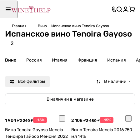
Главная
Вино
Испанское вино Tenoira Gayoso
Испанское вино Tenoira Gayoso
2
Вино
Россия
Италия
Франция
Испания
А
Все фильтры
В наличии
В наличии в магазине
1 904 ₽
-15%
2 108 ₽
-15%
2 240 ₽
2 480 ₽
Вино Tenoira Gayoso Mencia
Вино Tenoira Mencia 2016 750
Теноира Гайосо Менсия 2022
мл 14%