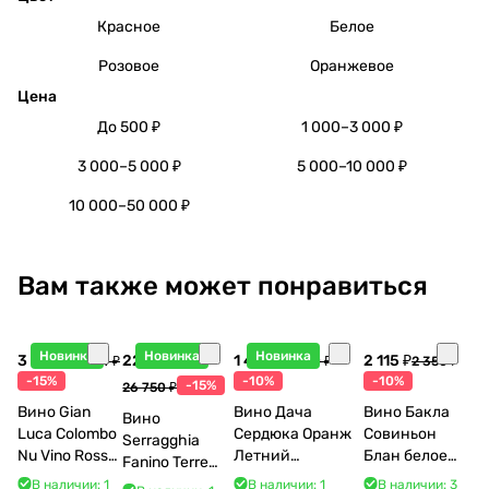
Красное
Белое
Розовое
Оранжевое
Цена
До 500 ₽
1 000–3 000 ₽
3 000–5 000 ₽
5 000–10 000 ₽
10 000–50 000 ₽
Вам также может понравиться
Новинка
Новинка
Новинка
3 998 ₽
22 738 ₽
1 440 ₽
2 115 ₽
4 704 ₽
1 600 ₽
2 350 ₽
-15%
-10%
-10%
-15%
26 750 ₽
Вино Gian
Вино Дача
Вино Бакла
Вино
Luca Colombo
Сердюка Оранж
Совиньон
Serragghia
Nu Vino Rosso
Летний
Блан белое
Fanino Terre
2025 750 мл
Сибирьковый
сухое 750 мл
Siciliane IGP
В наличии: 1
В наличии: 1
В наличии: 3