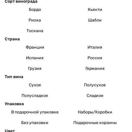
Сорт винограда
Бордо
Кьянти
Риоха
Шабли
Тоскана
Страна
Франция
Италия
Испания
Россия
Грузия
Германия
Тип вина
Сухое
Полусухое
Полусладкое
Сладкое
Упаковка
В подарочной упаковке
Наборы/Коробки
Без упаковки
Подарочные корзины
Цвет