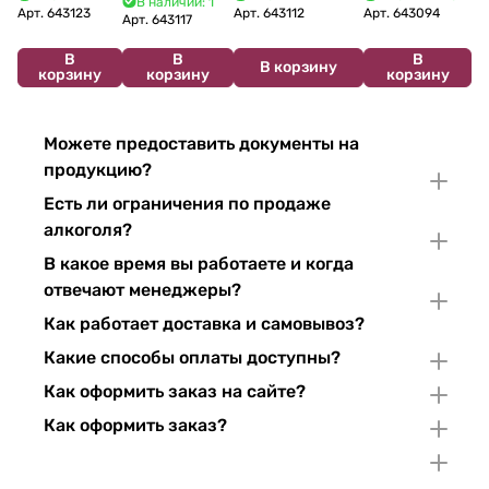
В наличии: 1
2024 750 мл
12%
Арт.
643123
Арт.
643112
Арт.
643094
2022 750 мл
Арт.
643117
В
В
В
В корзину
корзину
корзину
корзину
Можете предоставить документы на
продукцию?
Есть ли ограничения по продаже
алкоголя?
В какое время вы работаете и когда
отвечают менеджеры?
Как работает доставка и самовывоз?
Какие способы оплаты доступны?
Как оформить заказ на сайте?
Как оформить заказ?