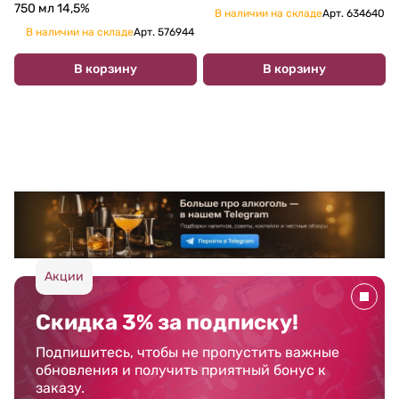
750 мл 14,5%
В наличии на складе
Арт.
634640
В наличии на складе
Арт.
576944
В корзину
В корзину
Акции
Скидка 3% за подписку!
Подпишитесь, чтобы не пропустить важные
обновления и получить приятный бонус к
заказу.