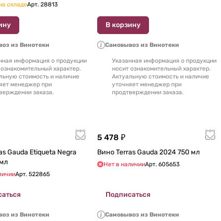
на складе
Арт.
28813
ину
В корзину
оз из Винотеки
Самовывоз из Винотеки
нная информация о продукции
Указанная информация о продукции
 ознакомительный характер.
носит ознакомительный характер.
льную стоимость и наличие
Актуальную стоимость и наличие
яет менеджер при
уточняет менеджер при
верждении заказа.
продтверждении заказа.
5 478 ₽
Вино Terras Gauda 2024 750 мл
 мл
Нет в наличии
Арт.
605653
личии
Арт.
522865
саться
Подписаться
оз из Винотеки
Самовывоз из Винотеки