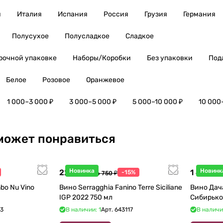
я
Италия
Испания
Россия
Грузия
Германия
Полусухое
Полусладкое
Сладкое
рочной упаковке
Наборы/Коробки
Без упаковки
Под
Белое
Розовое
Оранжевое
1 000–3 000 ₽
3 000–5 000 ₽
5 000–10 000 ₽
10 000
может понравиться
Новинка
Новинк
22 738 ₽
1 440 ₽
-15%
26 750 ₽
1
bo Nu Vino
Вино Serragghia Fanino Terre Siciliane
Вино Дач
IGP 2022 750 мл
Сибирько
23
В наличии: 1
Арт.
643117
В наличи