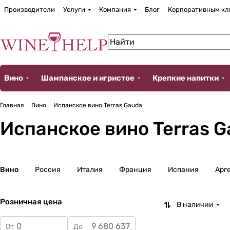
Производители
Услуги
Компания
Блог
Корпоративным кл
Вино
Шампанское и игристое
Крепкие напитки
Главная
Вино
Испанское вино Terras Gauda
Испанское вино Terras 
Вино
Россия
Италия
Франция
Испания
Арг
Розничная цена
В наличии
От
До