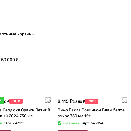
арочные корзины
–50 000 ₽
а
2 115 ₽
-10%
-10%
 600 ₽
2 350 ₽
а Сердюка Оранж Летний
Вино Бакла Совиньон Блан белое
вый 2024 750 мл
сухое 750 мл 12%
и: 1
Арт.
643112
В наличии: 3
Арт.
643094