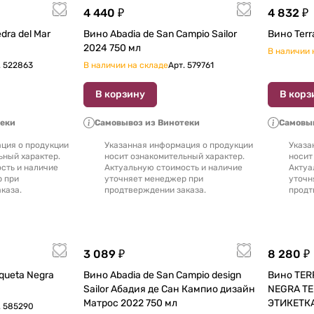
4 440 ₽
4 832 ₽
dra del Mar
Вино Abadia de San Campio Sailor
2024 750 мл
В наличии 
.
522863
В наличии на складе
Арт.
579761
В корзину
В корз
теки
Самовывоз из Винотеки
Самовыв
ция о продукции
Указанная информация о продукции
Указа
ьный характер.
носит ознакомительный характер.
носит
сть и наличие
Актуальную стоимость и наличие
Актуа
р при
уточняет менеджер при
уточн
каза.
продтверждении заказа.
продт
3 089 ₽
8 280 ₽
Вино Abadia de San Campio design
Вино TER
Sailor Абадия де Сан Кампио дизайн
NEGRA ТЕ
Матрос 2022 750 мл
.
585290