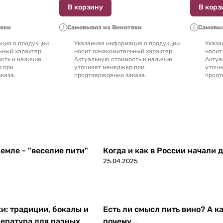
В корзину
В корз
теки
Самовывоз из Винотеки
Самовыв
ция о продукции
Указанная информация о продукции
Указа
ьный характер.
носит ознакомительный характер.
носит
сть и наличие
Актуальную стоимость и наличие
Актуа
р при
уточняет менеджер при
уточн
каза.
продтверждении заказа.
продт
емле - "веселие пити"
Когда и как в России начали 
25.04.2025
ки: традиции, бокалы и
Есть ли смысл пить вино? А ка
ература для разных
почему...