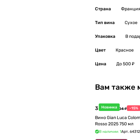
Страна
Франци
Словакия
0
Тип вина
Сухое
Словения
0
Упаковка
В пода
США
0
Цвет
Красное
Тунис
0
Цена
До 500 ₽
Турция
0
Вам также 
Узбекистан
0
Украина
0
Новинка
3 998 ₽
-15%
4 704 ₽
Вино Gian Luca Colom
Уругвай
0
Rosso 2025 750 мл
В наличии: 1
Арт.
6431
Филиппины
0