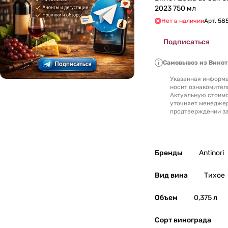
Люксембург
0
2023 750 мл
Нет в наличии
Арт.
58
Македония
0
Подписаться
Марокко
0
Самовывоз из Вино
Указанная информа
Молдавия
0
носит ознакомител
Актуальную стоимо
уточняет менедже
Новая Зеландия
0
продтверждении за
Португалия
0
Бренды
Antinori
Россия
0
Вид вина
Тихое
Румыния
0
Объем
0,375 л
Северная Македония
0
Сорт винограда
Сербия
0