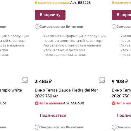
В наличии на складе
Арт.
585293
В наличии 
В корзину
В корз
теки
Самовывоз из Винотеки
Самовыв
ция о продукции
Указанная информация о продукции
Указа
ьный характер.
носит ознакомительный характер.
носит
сть и наличие
Актуальную стоимость и наличие
Актуа
р при
уточняет менеджер при
уточн
каза.
продтверждении заказа.
продт
3 485 ₽
9 108 ₽
ampio white
Вино Terras Gauda Piedra del Mar
Вино Terras Gauda Etiqueta Negra
2022 750 мл
2020 750
2861
Нет в наличии
Арт.
558680
Нет в на
Подписаться
Подпи
теки
Самовывоз из Винотеки
Самовыв