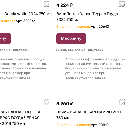
4 224 ₽
Вино Terras Gauda white 2024 750 мл
Вино Terras Gauda Террас Гауда
2022 750 мл
на складе
Арт.
522864
В наличии на складе
Арт.
20640
ину
В корзину
оз из Винотеки
Самовывоз из Винотеки
нная информация о продукции
Указанная информация о продукции
 ознакомительный характер.
носит ознакомительный характер.
льную стоимость и наличие
Актуальную стоимость и наличие
яет менеджер при
уточняет менеджер при
верждении заказа.
продтверждении заказа.
3 960 ₽
RAS GAUDA ETIQUETA
Вино ABADIA DE SAN CAMPIO 2017
РРАС ГАУДА ЧЕРНАЯ
750 мл
ЭТИКЕТКА 2018 750 мл
В наличии на складе
Арт.
28812