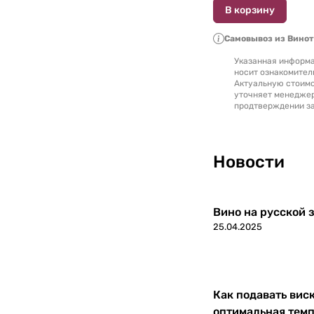
В корзину
Финляндия
0
Самовывоз из Вино
Франция
0
Указанная информа
носит ознакомител
Актуальную стоимо
Хорватия
0
уточняет менедже
продтверждении за
Черногория
0
Чехия
0
Новости
Чили
0
Вино на русской з
Швейцария
0
25.04.2025
ЮАР
0
Южная Осетия
0
Как подавать вис
оптимальная темп