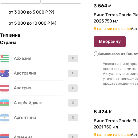
3 564 ₽
от 3 000 до 5 000 ₽
(
9
)
Вино Terras Gauda Pie
2023 750 мл
от 5 000 до 10 000 ₽
(
4
)
В наличии на складе
Арт
Тип вина
В корзину
Страна
Самовывоз из Вино
Абхазия
0
Указанная информа
носит ознакомител
Австралия
0
Актуальную стоимо
уточняет менедже
продтверждении за
Австрия
0
Азербайджан
0
8 424 ₽
Аргентина
0
Вино Terras Gauda Etiqueta Negra
2021 750 мл
В наличии на складе
Арт
Армения
0