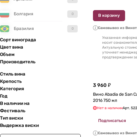
Болгария
0
В корзину
Самовывоз из Вино
Бразилия
0
Указанная информа
Сорт винограда
носит ознакомител
Великобритания
0
Цвет вина
Актуальную стоимо
уточняет менедже
Объем
продтверждении за
Венгрия
0
Производитель
Гватемала
0
Стиль вина
Крепость
3 960 ₽
Германия
0
Категория
Вино Abadia de San C
Год
2016 750 мл
Греция
0
В наличии на
Нет в наличии
Арт.
52
Фестиваль
Грузия
0
Тип виски
Подписаться
Выдержка виски
Израиль
0
Самовывоз из Вино