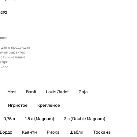
5292
теки
ция о продукции
ьный характер.
сть и наличие
р при
каза.
Masi
Banfi
Louis Jadot
Gaja
Игристое
Креплёное
0,75 л
1,5 л (Magnum)
3 л (Double Magnum)
Бордо
Кьянти
Риоха
Шабли
Тоскана