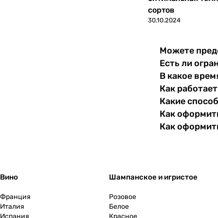
Япония
0
сортов
30.10.2024
Можете пред
Есть ли огра
В какое врем
Как работает
Какие спосо
Как оформить
Как оформит
Вино
Шампанское и игристое
Франция
Розовое
Италия
Белое
Испания
Красное