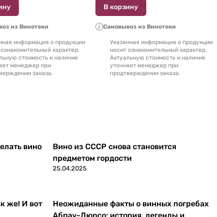
ину
В корзину
оз из Винотеки
Самовывоз из Винотеки
нная информация о продукции
Указанная информация о продукции
 ознакомительный характер.
носит ознакомительный характер.
льную стоимость и наличие
Актуальную стоимость и наличие
яет менеджер при
уточняет менеджер при
верждении заказа.
продтверждении заказа.
делать вино
Вино из СССР снова становится
предметом гордости
25.04.2025
к же! И вот
Неожиданные факты о винных погребах
Абрау-Дюрсо: история, легенды и