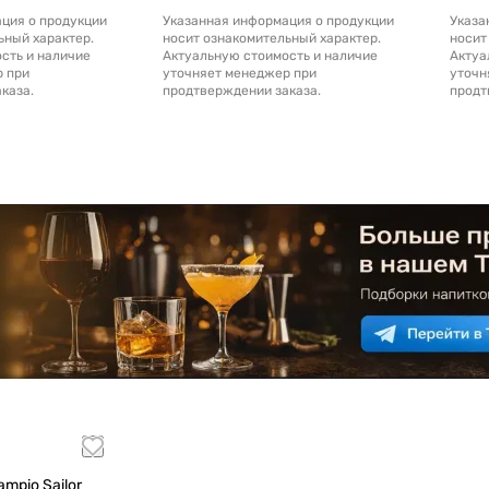
ция о продукции
Указанная информация о продукции
Указа
ьный характер.
носит ознакомительный характер.
носит
сть и наличие
Актуальную стоимость и наличие
Актуа
р при
уточняет менеджер при
уточн
каза.
продтверждении заказа.
продт
mpio Sailor