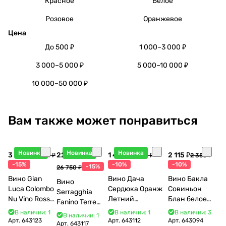
Красное
Белое
Розовое
Оранжевое
Цена
До 500 ₽
1 000–3 000 ₽
3 000–5 000 ₽
5 000–10 000 ₽
10 000–50 000 ₽
Вам также может понравиться
Новинка
Новинка
Новинка
3 998 ₽
22 738 ₽
1 440 ₽
2 115 ₽
4 704 ₽
1 600 ₽
2 350 ₽
-15%
-10%
-10%
-15%
26 750 ₽
Вино Gian
Вино Дача
Вино Бакла
Вино
Luca Colombo
Сердюка Оранж
Совиньон
Serragghia
Nu Vino Rosso
Летний
Блан белое
Fanino Terre
2025 750 мл
Сибирьковый
сухое 750 мл
Siciliane IGP
В наличии: 1
В наличии: 1
В наличии: 3
В наличии: 1
2024 750 мл
12%
Арт.
643123
Арт.
643112
Арт.
643094
2022 750 мл
Арт.
643117