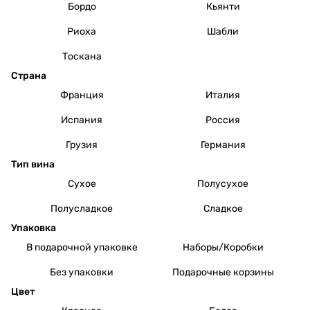
Бордо
Кьянти
Риоха
Шабли
Тоскана
Страна
Франция
Италия
Испания
Россия
Грузия
Германия
Тип вина
Сухое
Полусухое
Полусладкое
Сладкое
Упаковка
В подарочной упаковке
Наборы/Коробки
Без упаковки
Подарочные корзины
Цвет