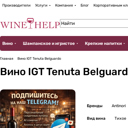
Производители
Услуги
Компания
Блог
Корпоративным кл
Вино
Шампанское и игристое
Крепкие напитки
Главная
Вино IGT Tenuta Belguardo
Вино IGT Tenuta Belguar
Бренды
Antinori
Вид вина
Тихое