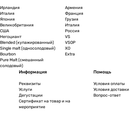
Ирландия
Армения
Италия
Франция
Япония
Грузия
Великобритания
Италия
США
Россия
Негоциант
VS
Blended (купажированный)
VSOP
Single malt (односолодовый)
XO
Bourbon
Extra
Pure Malt (смешанный
солодовый)
Информация
Помощь
Реквизиты
Условия оплаты
Услуги
Условия доставки
Дегустации
Вопрос-ответ
Сертификат на товар и на
мероприятие