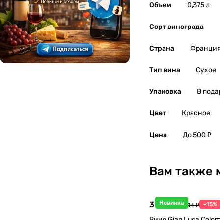
Объем
0,375 л
Сорт винограда
Страна
Франци
Тип вина
Сухое
Упаковка
В пода
Цвет
Красное
Цена
До 500 ₽
Вам также 
Новинка
3 998 ₽
-15%
4 704 ₽
Вино Gian Luca Colom