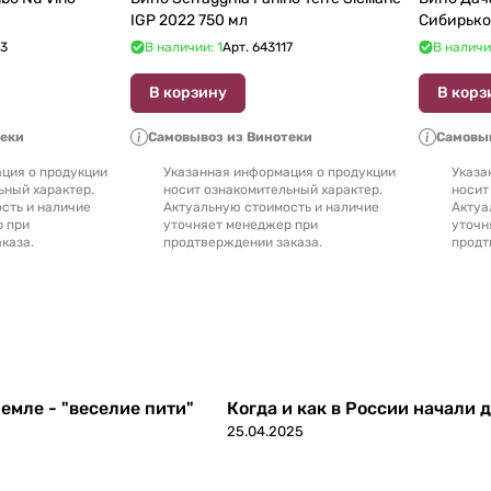
IGP 2022 750 мл
Сибирько
23
В наличии: 1
Арт.
643117
В наличи
В корзину
В корз
теки
Самовывоз из Винотеки
Самовыв
ция о продукции
Указанная информация о продукции
Указа
ьный характер.
носит ознакомительный характер.
носит
сть и наличие
Актуальную стоимость и наличие
Актуа
р при
уточняет менеджер при
уточн
каза.
продтверждении заказа.
продт
емле - "веселие пити"
Когда и как в России начали 
25.04.2025