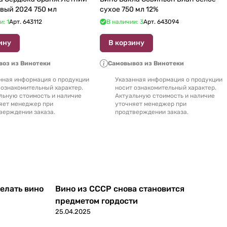
вый 2024 750 мл
сухое 750 мл 12%
и: 1
Арт.
643112
В наличии: 3
Арт.
643094
ину
В корзину
оз из Винотеки
Самовывоз из Винотеки
нная информация о продукции
Указанная информация о продукции
 ознакомительный характер.
носит ознакомительный характер.
льную стоимость и наличие
Актуальную стоимость и наличие
яет менеджер при
уточняет менеджер при
верждении заказа.
продтверждении заказа.
делать вино
Вино из СССР снова становится
предметом гордости
25.04.2025