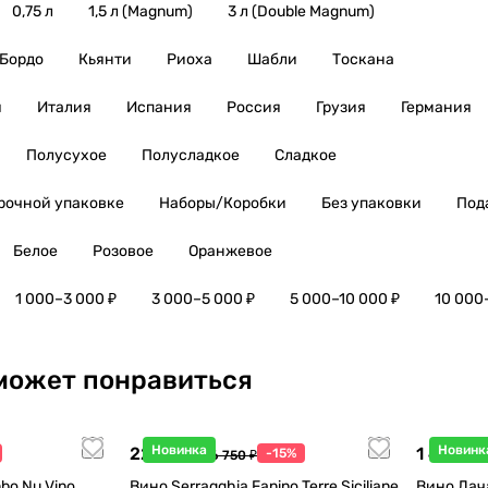
0,75 л
1,5 л (Magnum)
3 л (Double Magnum)
Бордо
Кьянти
Риоха
Шабли
Тоскана
я
Италия
Испания
Россия
Грузия
Германия
Полусухое
Полусладкое
Сладкое
рочной упаковке
Наборы/Коробки
Без упаковки
Под
Белое
Розовое
Оранжевое
1 000–3 000 ₽
3 000–5 000 ₽
5 000–10 000 ₽
10 000
может понравиться
Новинка
Новинк
22 738 ₽
1 440 ₽
-15%
26 750 ₽
1
bo Nu Vino
Вино Serragghia Fanino Terre Siciliane
Вино Дач