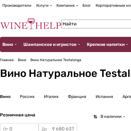
Производители
Услуги
Компания
Блог
Корпоративным кл
Вино
Шампанское и игристое
Крепкие напитки
Главная
Вино
Вино Натуральное Testalonga
Вино Натуральное Testa
Вино
Россия
Италия
Франция
Испания
Арг
Розничная цена
В наличии
От
До