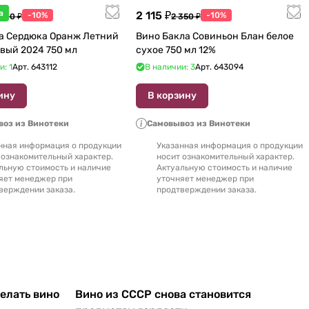
а
2 115 ₽
-10%
-10%
 600 ₽
2 350 ₽
а Сердюка Оранж Летний
Вино Бакла Совиньон Блан белое
вый 2024 750 мл
сухое 750 мл 12%
и: 1
Арт.
643112
В наличии: 3
Арт.
643094
ину
В корзину
оз из Винотеки
Самовывоз из Винотеки
нная информация о продукции
Указанная информация о продукции
 ознакомительный характер.
носит ознакомительный характер.
льную стоимость и наличие
Актуальную стоимость и наличие
яет менеджер при
уточняет менеджер при
верждении заказа.
продтверждении заказа.
делать вино
Вино из СССР снова становится