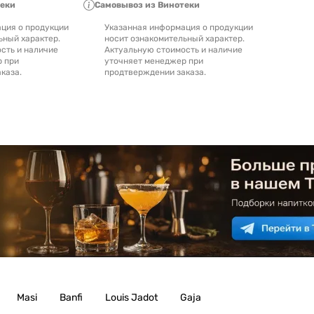
теки
Самовывоз из Винотеки
ция о продукции
Указанная информация о продукции
ьный характер.
носит ознакомительный характер.
сть и наличие
Актуальную стоимость и наличие
р при
уточняет менеджер при
каза.
продтверждении заказа.
Masi
Banfi
Louis Jadot
Gaja