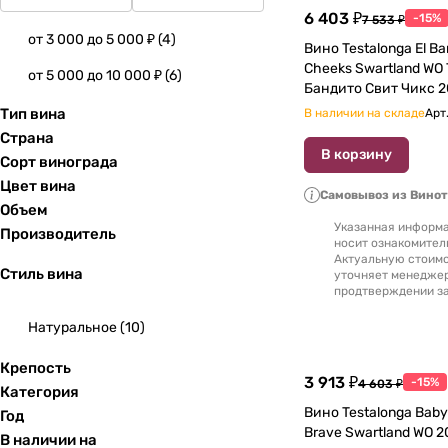
6 403 ₽
-15%
7 533 ₽
от 3 000 до 5 000 ₽
(
4
)
Вино Testalonga El Bandito Sweet
Cheeks Swartland WO Т
от 5 000 до 10 000 ₽
(
6
)
Бандито Свит Чикс 2
Тип вина
В наличии на складе
Арт
Страна
В корзину
Сорт винограда
Цвет вина
Самовывоз из Вино
Объем
Указанная информа
Производитель
носит ознакомител
Актуальную стоимо
Стиль вина
уточняет менедже
продтверждении за
Натуральное
(
10
)
Крепость
3 913 ₽
-15%
4 603 ₽
Категория
Вино Testalonga Baby Bandito Stay
Год
Brav
В наличии на