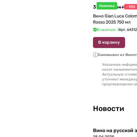
Новинка
3 998 ₽
-15%
4 704 ₽
Вино Gian Luca Colom
Rosso 2025 750 мл
В наличии: 1
Арт.
6431
В корзину
Самовывоз из Вино
Указанная информа
носит ознакомител
Актуальную стоимо
уточняет менедже
продтверждении за
Новости
Вино на русской з
25.04.2025