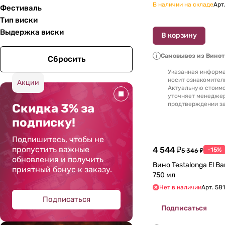
В наличии на складе
Арт
Фестиваль
Тип виски
Выдержка виски
В корзину
Самовывоз из Вино
Сбросить
Указанная информа
носит ознакомител
Акции
Актуальную стоимо
уточняет менедже
продтверждении за
Скидка 3% за
подписку!
Подпишитесь, чтобы не
пропустить важные
4 544 ₽
-15%
5 346 ₽
обновления и получить
Вино Testalonga El Bandito Skin 2020
приятный бонус к заказу.
750 мл
Нет в наличии
Арт.
581
Подписаться
Подписаться