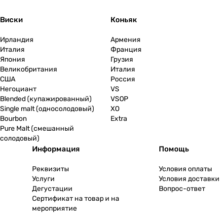
Виски
Коньяк
Ирландия
Армения
Италия
Франция
Япония
Грузия
Великобритания
Италия
США
Россия
Негоциант
VS
Blended (купажированный)
VSOP
Single malt (односолодовый)
XO
Bourbon
Extra
Pure Malt (смешанный
солодовый)
Информация
Помощь
Реквизиты
Условия оплаты
Услуги
Условия доставки
Дегустации
Вопрос-ответ
Сертификат на товар и на
мероприятие