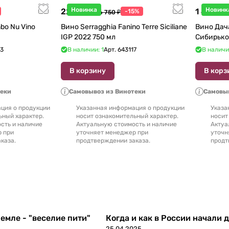
Новинка
Новинк
22 738 ₽
1 440 ₽
-15%
26 750 ₽
1
bo Nu Vino
Вино Serragghia Fanino Terre Siciliane
Вино Дач
IGP 2022 750 мл
Сибирько
23
В наличии: 1
Арт.
643117
В наличи
В корзину
В корз
теки
Самовывоз из Винотеки
Самовыв
ция о продукции
Указанная информация о продукции
Указа
ьный характер.
носит ознакомительный характер.
носит
сть и наличие
Актуальную стоимость и наличие
Актуа
р при
уточняет менеджер при
уточн
каза.
продтверждении заказа.
продт
емле - "веселие пити"
Когда и как в России начали 
25.04.2025