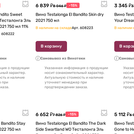
6 839 ₽
3 345 ₽
-15%
8 046 ₽
3
Вино Testalonga El Bandito Skin dry
Вино Testalonga Baby Bandito Follow
есталонга Эль
2021 750 мл
021 750 мл 11%
В наличии на складе
Арт.
608223
В наличии 
.
608222
В корзину
В корз
теки
Самовывоз из Винотеки
Самовыв
ция о продукции
Указанная информация о продукции
Указа
ьный характер.
носит ознакомительный характер.
носит
сть и наличие
Актуальную стоимость и наличие
Актуа
р при
уточняет менеджер при
уточн
каза.
продтверждении заказа.
продт
6 652 ₽
5 112 ₽
-15%
7 826 ₽
6 
Вино Testalonga El Bandito The Dark
Вино Test
e Swartland WO 2022 750 мл
Side Swartland WO Тесталонга Эль
Gone to Heaven Тес