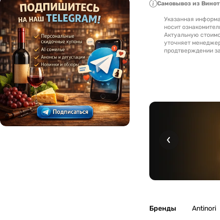
Самовывоз из Вино
Указанная информа
носит ознакомител
Актуальную стоимо
уточняет менедже
продтверждении за
Бренды
Antinori