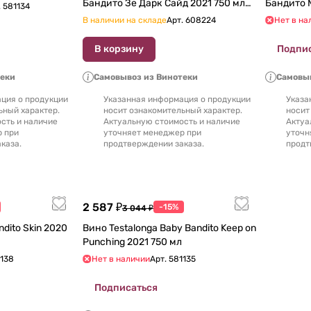
Бандито Зе Дарк Сайд 2021 750 мл
Бандито Ма
.
581134
12%
750 мл
В наличии на складе
Арт.
608224
Нет в на
В корзину
Подпи
теки
Самовывоз из Винотеки
Самовыв
ция о продукции
Указанная информация о продукции
Указа
ьный характер.
носит ознакомительный характер.
носит
сть и наличие
Актуальную стоимость и наличие
Актуа
р при
уточняет менеджер при
уточн
каза.
продтверждении заказа.
продт
2 587 ₽
-15%
3 044 ₽
Вино Testalonga Baby Bandito Keep on
Punching 2021 750 мл
138
Нет в наличии
Арт.
581135
Подписаться