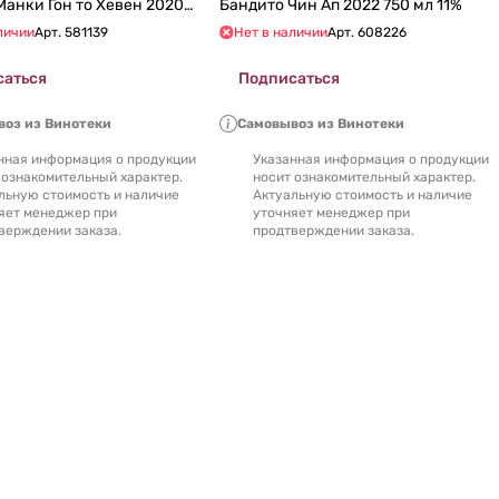
нки Гон то Хевен 2020
Бандито Чин Ап 2022 750 мл 11%
личии
Арт.
581139
Нет в наличии
Арт.
608226
саться
Подписаться
оз из Винотеки
Самовывоз из Винотеки
нная информация о продукции
Указанная информация о продукции
 ознакомительный характер.
носит ознакомительный характер.
льную стоимость и наличие
Актуальную стоимость и наличие
яет менеджер при
уточняет менеджер при
верждении заказа.
продтверждении заказа.