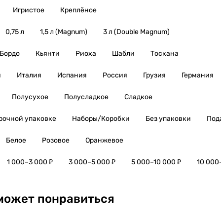
Игристое
Креплёное
0,75 л
1,5 л (Magnum)
3 л (Double Magnum)
Бордо
Кьянти
Риоха
Шабли
Тоскана
я
Италия
Испания
Россия
Грузия
Германия
Полусухое
Полусладкое
Сладкое
рочной упаковке
Наборы/Коробки
Без упаковки
Под
Белое
Розовое
Оранжевое
1 000–3 000 ₽
3 000–5 000 ₽
5 000–10 000 ₽
10 000
может понравиться