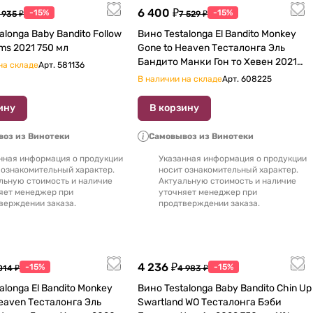
6 400 ₽
-15%
-15%
 935 ₽
7 529 ₽
Вино Testalonga El Bandito Monkey
Your Dreams 2021 750 мл
Gone to Heaven Тесталонга Эль
Бандито Манки Гон то Хевен 2021
на складе
Арт.
581136
750 мл 12,5%
В наличии на складе
Арт.
608225
ину
В корзину
оз из Винотеки
Самовывоз из Винотеки
нная информация о продукции
Указанная информация о продукции
 ознакомительный характер.
носит ознакомительный характер.
льную стоимость и наличие
Актуальную стоимость и наличие
яет менеджер при
уточняет менеджер при
верждении заказа.
продтверждении заказа.
4 236 ₽
-15%
-15%
014 ₽
4 983 ₽
alonga El Bandito Monkey
Вино Testalonga Baby Bandito Chin Up
талонга Эль
Swartland WO Тесталонга Бэби