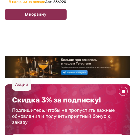
Беневентано 750 мл
В наличии на складе
Арт.
536920
В корзину
Акции
Скидка 3% за подписку!
Подпишитесь, чтобы не пропустить важные
обновления и получить приятный бонус к
заказу.