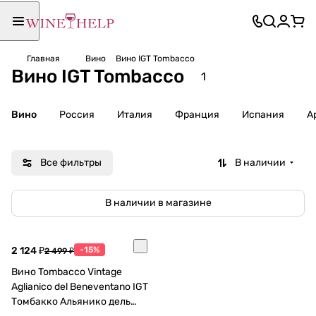
Главная
Вино
Вино IGT Tombacco
Вино IGT Tombacco
1
Вино
Россия
Италия
Франция
Испания
А
Все фильтры
В наличии
В наличии в магазине
2 124 ₽
-15%
2 499 ₽
Вино Tombacco Vintage
Aglianico del Beneventano IGT
Томбакко Альянико дель