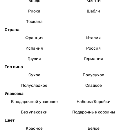
Бордо
Кьянти
Риоха
Шабли
Тоскана
Страна
Франция
Италия
Испания
Россия
Грузия
Германия
Тип вина
Сухое
Полусухое
Полусладкое
Сладкое
Упаковка
В подарочной упаковке
Наборы/Коробки
Без упаковки
Подарочные корзины
Цвет
Красное
Белое