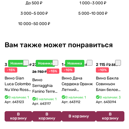
До 500 ₽
1 000–3 000 ₽
3 000–5 000 ₽
5 000–10 000 ₽
10 000–50 000 ₽
Вам также может понравиться
Новинка
Новинка
Новинка
3 998 ₽
22 738 ₽
1 440 ₽
2 115 ₽
4 704 ₽
1 600 ₽
2 350 ₽
-15%
-10%
-10%
-15%
26 750 ₽
Вино Gian
Вино Дача
Вино Бакла
Вино
Luca Colombo
Сердюка Оранж
Совиньон
Serragghia
Nu Vino Rosso
Летний
Блан белое
Fanino Terre
2025 750 мл
Сибирьковый
сухое 750 мл
Siciliane IGP
В наличии: 1
В наличии: 1
В наличии: 3
В наличии: 1
2024 750 мл
12%
Арт.
643123
Арт.
643112
Арт.
643094
2022 750 мл
Арт.
643117
В
В
В
В корзину
корзину
корзину
корзину