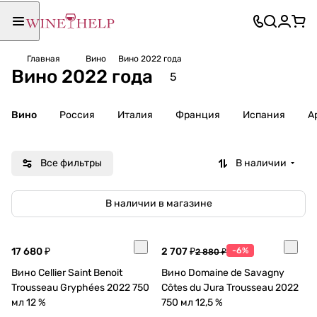
Главная
Вино
Вино 2022 года
Вино 2022 года
5
Вино
Россия
Италия
Франция
Испания
А
Все фильтры
В наличии
В наличии в магазине
17 680 ₽
2 707 ₽
-6%
2 880 ₽
Вино Cellier Saint Benoit
Вино Domaine de Savagny
Trousseau Gryphées 2022 750
Côtes du Jura Trousseau 2022
мл 12 %
750 мл 12,5 %