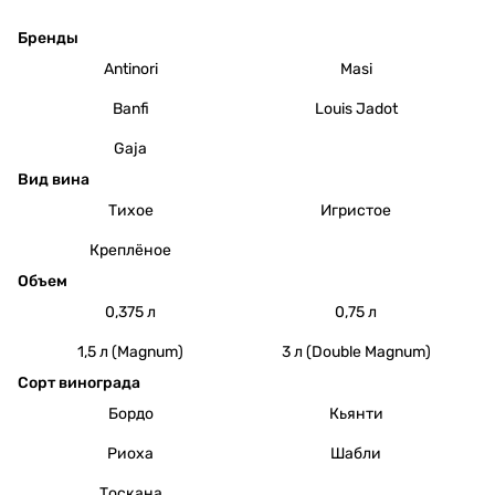
Бренды
Antinori
Masi
Banfi
Louis Jadot
Gaja
Вид вина
Тихое
Игристое
Креплёное
Объем
0,375 л
0,75 л
1,5 л (Magnum)
3 л (Double Magnum)
Сорт винограда
Бордо
Кьянти
Риоха
Шабли
Тоскана