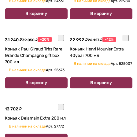
В наличии на складе
Арт.
24361
В наличии на складе
Арт.
22980
подарочной коробке 700 мл
В корзину
В корзину
31 240 ₽
-20%
22 992 ₽
-12%
39 050 ₽
26 127 ₽
Коньяк Paul Giraud Très Rare
Коньяк Henri Mounier Extra
Grande Champagnе gift box
40year 700 мл
700 мл
В наличии на складе
Арт.
525007
В наличии на складе
Арт.
25673
В корзину
В корзину
13 702 ₽
Коньяк Delamain Extra 200 мл
В наличии на складе
Арт.
27772