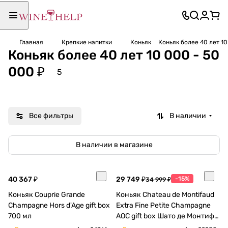
Главная
Крепкие напитки
Коньяк
Коньяк более 40 лет 10
Коньяк более 40 лет 10 000 - 50
000 ₽
5
Все фильтры
В наличии
В наличии в магазине
40 367 ₽
29 749 ₽
-15%
34 999 ₽
Коньяк Couprie Grande
Коньяк Chateau de Montifaud
Champagne Hors d'Age gift box
Extra Fine Petite Champagne
700 мл
AOC gift box Шато де Монтифо
Экстра Фин Пти Шампань в