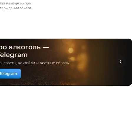
яет менеджер при
верждении заказа.