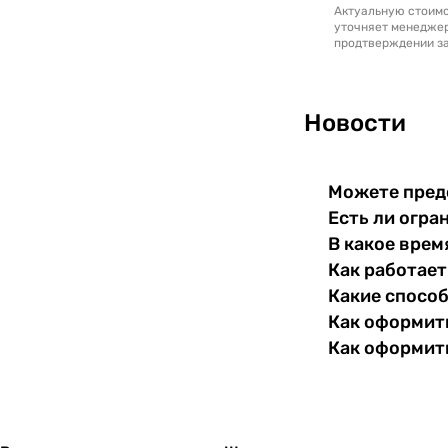
Актуальную стоимо
уточняет менедже
продтверждении за
Новости
Можете пред
Есть ли огра
В какое врем
Как работает
Какие спосо
Как оформить
Как оформит