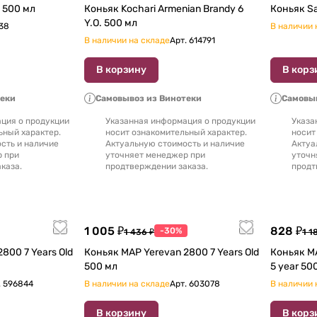
 500 мл
Коньяк Kochari Armenian Brandy 6
Y.O. 500 мл
38
В наличии 
В наличии на складе
Арт.
614791
В корзину
В корз
теки
Самовывоз из Винотеки
Самовыв
ция о продукции
Указанная информация о продукции
Указа
ьный характер.
носит ознакомительный характер.
носит
сть и наличие
Актуальную стоимость и наличие
Актуа
р при
уточняет менеджер при
уточн
каза.
продтверждении заказа.
продт
1 005 ₽
828 ₽
-30%
1 436 ₽
1 1
800 7 Years Old
Коньяк MAP Yerevan 2800 7 Years Old
Коньяк MA
500 мл
5 year
.
596844
В наличии на складе
Арт.
603078
В наличии 
В корзину
В корз