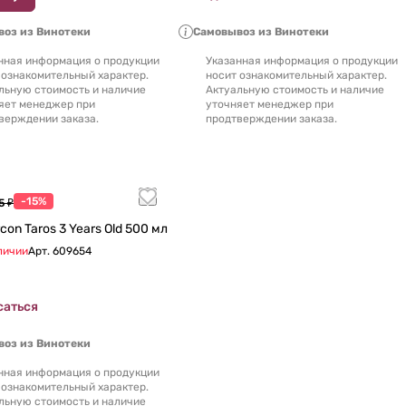
оз из Винотеки
Самовывоз из Винотеки
нная информация о продукции
Указанная информация о продукции
 ознакомительный характер.
носит ознакомительный характер.
льную стоимость и наличие
Актуальную стоимость и наличие
яет менеджер при
уточняет менеджер при
верждении заказа.
продтверждении заказа.
-15%
5 ₽
Коньяк Arcon Taros 3 Years Old 500 мл
личии
Арт.
609654
саться
оз из Винотеки
нная информация о продукции
 ознакомительный характер.
льную стоимость и наличие