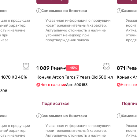
теки
Самовывоз из Винотеки
Самовыв
ция о продукции
Указанная информация о продукции
Указа
ьный характер.
носит ознакомительный характер.
носит
сть и наличие
Актуальную стоимость и наличие
Актуа
р при
уточняет менеджер при
уточн
каза.
продтверждении заказа.
продт
1 089 ₽
871 ₽
-15%
1 281 ₽
1 02
 1870 КВ 40%
Коньяк Arcon Taros 7 Years Old 500 мл
Нет в наличии
Арт.
600183
Нет в на
6308
Подписаться
Подпи
теки
Самовывоз из Винотеки
Самовыв
ция о продукции
Указанная информация о продукции
Указа
ьный характер.
носит ознакомительный характер.
носит
сть и наличие
Актуальную стоимость и наличие
Актуа