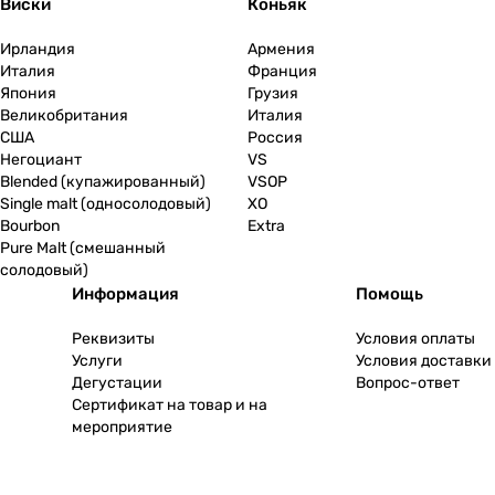
Виски
Коньяк
Ирландия
Армения
Италия
Франция
Япония
Грузия
Великобритания
Италия
США
Россия
Негоциант
VS
Blended (купажированный)
VSOP
Single malt (односолодовый)
XO
Bourbon
Extra
Pure Malt (смешанный
солодовый)
Информация
Помощь
Реквизиты
Условия оплаты
Услуги
Условия доставки
Дегустации
Вопрос-ответ
Сертификат на товар и на
мероприятие