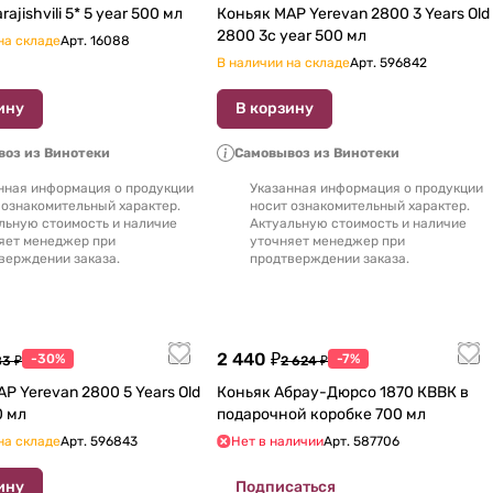
Коньяк Sarajishvili 5* 5 year 500 мл
Коньяк MAP Yerevan 2800 3 Years Old
2800 3c year 500 мл
на складе
Арт.
16088
В наличии на складе
Арт.
596842
ину
В корзину
оз из Винотеки
Самовывоз из Винотеки
нная информация о продукции
Указанная информация о продукции
 ознакомительный характер.
носит ознакомительный характер.
льную стоимость и наличие
Актуальную стоимость и наличие
яет менеджер при
уточняет менеджер при
верждении заказа.
продтверждении заказа.
2 440 ₽
-30%
-7%
83 ₽
2 624 ₽
P Yerevan 2800 5 Years Old
Коньяк Абрау-Дюрсо 1870 КВВК в
 500 мл
подарочной коробке 700 мл
на складе
Арт.
596843
Нет в наличии
Арт.
587706
ину
Подписаться