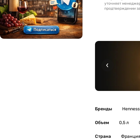
уточняет менедже
продтверждении за
Бренды
Henness
Объем
0,5 л
Страна
Франци