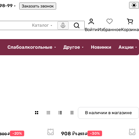
-98-99
Заказать звонок
Каталог
Войти
Избранное
Корзина
Слабоалкогольные
Другое
Новинки
Акции
В наличии в магазине
908 ₽
-20%
-30%
 800 ₽
1 297 ₽