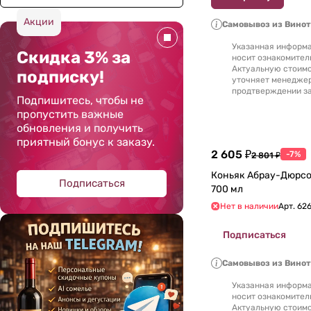
Акции
Самовывоз из Вино
Указанная информа
Скидка 3% за
носит ознакомител
Актуальную стоимо
подписку!
уточняет менедже
продтверждении за
Подпишитесь, чтобы не
пропустить важные
обновления и получить
приятный бонус к заказу.
2 605 ₽
-7%
2 801 ₽
Коньяк Абрау-Дюрсо
Подписаться
700 мл
Нет в наличии
Арт.
62
Подписаться
Самовывоз из Вино
Указанная информа
носит ознакомител
Актуальную стоимо