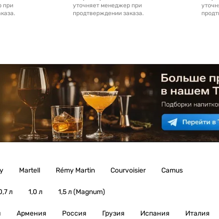
р при
уточняет менеджер при
уточн
каза.
продтверждении заказа.
продт
y
Martell
Rémy Martin
Courvoisier
Camus
0,7 л
1,0 л
1,5 л (Magnum)
я
Армения
Россия
Грузия
Испания
Италия