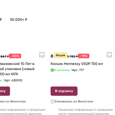
₽
50 000+ ₽
Акция
8 770 ₽
-30%
-19%
 867 ₽
10 783 ₽
йвазовский 10 Лет в
Коньяк Hennessy VSOP 700 мл
ой упаковке (новый
В наличии: 1
Арт.
777
дизайн) 500 мл 40%
и: 1
Арт.
630510
ину
В корзину
оз из Винотеки
Самовывоз из Винотеки
нная информация о продукции
Указанная информация о продукции
 ознакомительный характер.
носит ознакомительный характер.