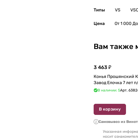
Типы
VS
VS
Цена
От 1 000 До
Вам также 
3 463 ₽
Конья Прошянский 
В наличии: 5
Арт.
6382
В корзину
Самовывоз из Вино
Указанная информа
носит ознакомител