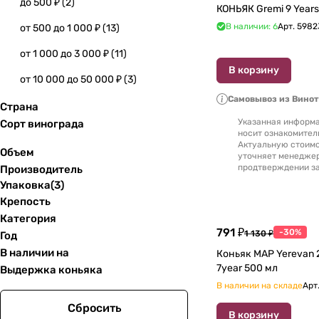
до 500 ₽
(
2
)
КОНЬЯК Gremi 9 Years
В наличии: 6
Арт.
5982
от 500 до 1 000 ₽
(
13
)
от 1 000 до 3 000 ₽
(
11
)
В корзину
от 10 000 до 50 000 ₽
(
3
)
Самовывоз из Вино
Страна
Указанная информа
Сорт винограда
носит ознакомител
Актуальную стоимо
Объем
уточняет менедже
продтверждении за
Производитель
Упаковка
(
3
)
Крепость
Категория
791 ₽
-30%
1 130 ₽
Год
В наличии на
Коньяк MAP Yerevan 2
7year 500 мл
Выдержка коньяка
В наличии на складе
Арт
Сбросить
В корзину