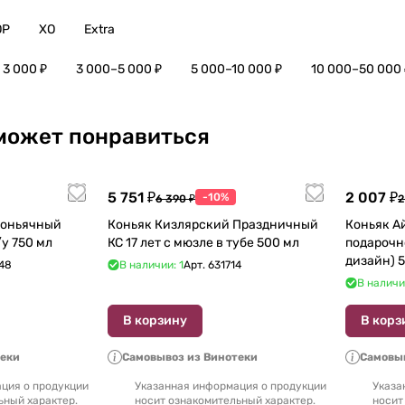
OP
XO
Extra
 3 000 ₽
3 000–5 000 ₽
5 000–10 000 ₽
10 000–50 000 
может понравиться
5 751 ₽
2 007 ₽
-10%
6 390 ₽
2
Коньячный
Коньяк Кизлярский Праздничный
Коньяк А
Завод Елочка 7 лет п/у 750 мл
КС 17 лет с мюзле в тубе 500 мл
подарочн
48
В наличии: 1
Арт.
631714
В наличи
В корзину
В корз
теки
Самовывоз из Винотеки
Самовыв
ция о продукции
Указанная информация о продукции
Указа
ьный характер.
носит ознакомительный характер.
носит