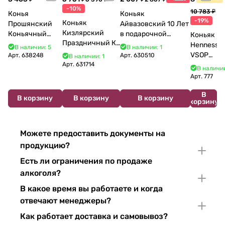
-10%
10 783 ₽
Конья
Коньяк
-19%
Коньяк
Прошянский
Айвазовский 10 Лет
Кизлярский
Коньячный
в подарочной
Коньяк
Праздничный КС
Завод Елочка 7
упаковке (новый
Hennessy
В наличии: 5
В наличии: 1
17 лет с мюзле в
лет п/у 750 мл
дизайн) 500 мл 40%
VSOP
Арт.
638248
Арт.
630510
В наличии: 1
тубе 500 мл
Арт.
631714
700 мл
В наличии
Арт.
777
В
В корзину
В корзину
В корзину
корзину
Можете предоставить документы на
продукцию?
Есть ли ограничения по продаже
алкоголя?
В какое время вы работаете и когда
отвечают менеджеры?
Как работает доставка и самовывоз?