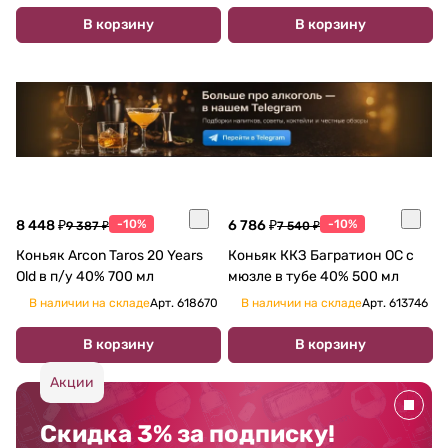
В корзину
В корзину
8 448 ₽
-10%
6 786 ₽
-10%
9 387 ₽
7 540 ₽
Коньяк Arcon Taros 20 Years
Коньяк ККЗ Багратион ОС с
Old в п/у 40% 700 мл
мюзле в тубе 40% 500 мл
В наличии на складе
Арт.
618670
В наличии на складе
Арт.
613746
В корзину
В корзину
Акции
Скидка 3% за подписку!