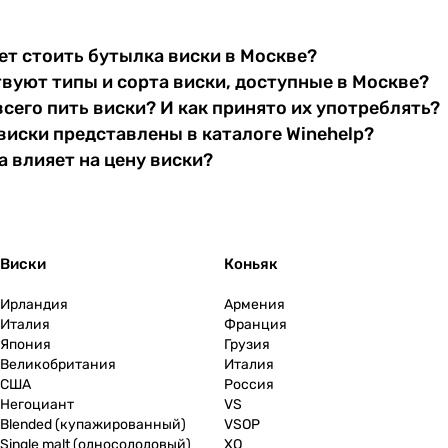
т стоить бутылка виски в Москве?
вуют типы и сорта виски, доступные в Москве?
всего пить виски? И как принято их употреблять?
виски представлены в каталоге Winehelp?
 влияет на цену виски?
Виски
Коньяк
Ирландия
Армения
Италия
Франция
Япония
Грузия
Великобритания
Италия
США
Россия
Негоциант
VS
Blended (купажированный)
VSOP
Single malt (односолодовый)
XO