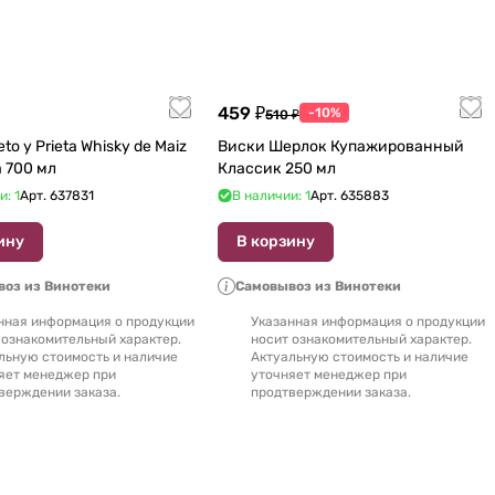
459 ₽
-10%
510 ₽
to y Prieta Whisky de Maiz
Виски Шерлок Купажированный
de Oaxaca 700 мл
Классик 250 мл
и: 1
Арт.
637831
В наличии: 1
Арт.
635883
ину
В корзину
оз из Винотеки
Самовывоз из Винотеки
нная информация о продукции
Указанная информация о продукции
 ознакомительный характер.
носит ознакомительный характер.
льную стоимость и наличие
Актуальную стоимость и наличие
яет менеджер при
уточняет менеджер при
верждении заказа.
продтверждении заказа.