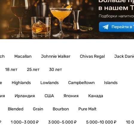
ich
Macallan
Johnnie Walker
Chivas Regal
Jack Danie
18 лет
25 лет
30 лет
e
Highlands
Lowlands
Campbeltown
Islands
ия
Ирландия
США
Япония
Канада
Blended
Grain
Bourbon
Pure Malt
₽
1 000–3 000 ₽
3 000–5 000 ₽
5 000–10 000 ₽
10 