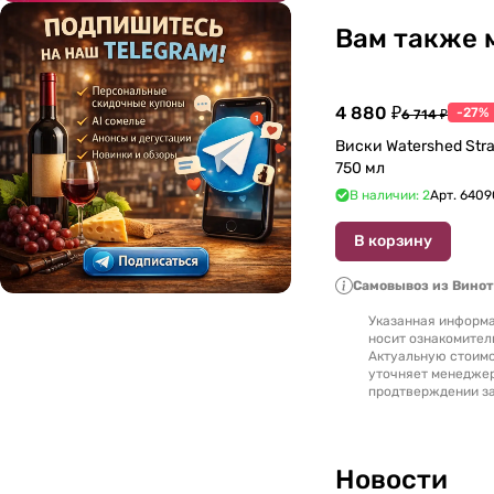
1979
(
2
)
Вам также 
1980
(
3
)
1986
(
1
)
4 880 ₽
-27%
6 714 ₽
1987
(
1
)
Виски Watershed Stra
1988
(
3
)
750 мл
В наличии: 2
Арт.
6409
1989
(
2
)
В корзину
1990
(
3
)
1991
(
4
)
Самовывоз из Вино
Указанная информа
1992
(
5
)
носит ознакомител
Актуальную стоимо
1993
(
1
)
уточняет менедже
продтверждении за
1994
(
2
)
1995
(
9
)
Новости
1996
(
3
)