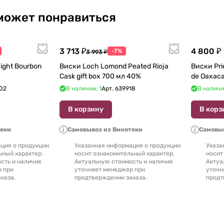
может понравиться
3 713 ₽
4 800 ₽
-7%
3 993 ₽
ight Bourbon
Виски Loch Lomond Peated Rioja
Виски Prie
Cask gift box 700 мл 40%
02
В наличии: 1
Арт.
639918
В наличи
В корзину
В корз
теки
Самовывоз из Винотеки
Самовыв
ция о продукции
Указанная информация о продукции
Указа
ьный характер.
носит ознакомительный характер.
носит
сть и наличие
Актуальную стоимость и наличие
Актуа
р при
уточняет менеджер при
уточн
каза.
продтверждении заказа.
продт