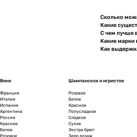
1997
(
3
)
Сколько може
1998
(
6
)
Какие сущест
1999
(
6
)
С чем лучше 
Какие марки 
2000
(
2
)
Как выдержка
2001
(
1
)
2002
(
2
)
2003
(
1
)
Вино
Шампанское и игристое
2004
(
2
)
Франция
Розовое
2005
(
3
)
Италия
Белое
Испания
Красное
2006
(
1
)
Аргентина
Полусладкое
Россия
Сладкое
2007
(
2
)
Красное
Сухое
Белое
2008
(
9
)
Экстра брют
Розовое
Зеро дозаж