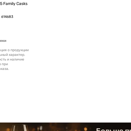
5 Family Casks
.
614683
теки
ция о продукции
ьный характер.
сть и наличие
р при
каза.