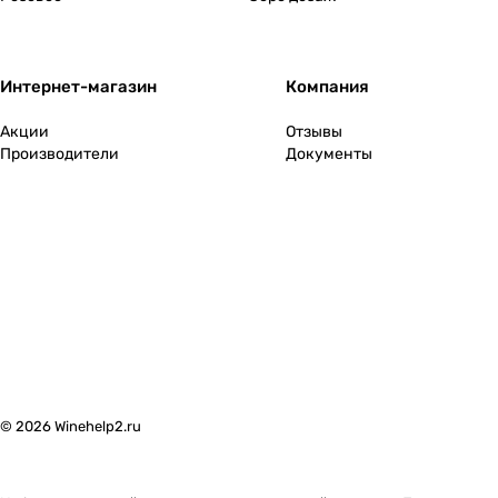
2009
(
6
)
2010
(
4
)
Интернет-магазин
Компания
2011
(
3
)
Акции
Отзывы
2012
(
1
)
Производители
Документы
2013
(
4
)
2014
(
1
)
2016
(
1
)
2017
(
3
)
2021
(
2
)
2023
(
4
)
© 2026 Winehelp2.ru