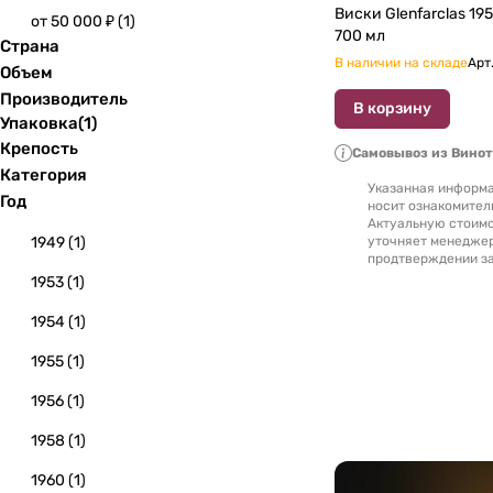
Виски Glenfarclas 195
от 50 000 ₽
(
1
)
700 мл
Страна
В наличии на складе
Арт
Объем
Производитель
В корзину
Упаковка
(
1
)
Крепость
Самовывоз из Вино
Категория
Указанная информа
Год
носит ознакомител
Актуальную стоимо
1949
(
1
)
уточняет менедже
продтверждении за
1953
(
1
)
1954
(
1
)
1955
(
1
)
1956
(
1
)
1958
(
1
)
1960
(
1
)