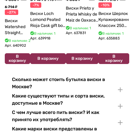
-7%
-10%
6 714 ₽
Виски Prieto y
-27%
Виски Loch
Виски Шерлок
Prieta Whisky de
Lomond Peated
Купажированны
Maiz de Oaxaca
Виски
Rioja Cask gift box
Классик 250
700 мл
Watershed
В наличии: 1
700 мл 40%
мл
Straight
Арт.
637831
В наличии: 1
В наличии: 1
Bourbon 750
Арт.
639918
Арт.
635883
В наличии: 2
мл
Арт.
640902
В
В
В корзину
В корзину
корзину
корзину
Сколько может стоить бутылка виски в
Москве?
Какие существуют типы и сорта виски,
доступные в Москве?
С чем лучше всего пить виски? И как
принято их употреблять?
Какие марки виски представлены в