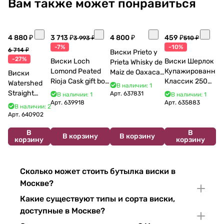
Вам также может понравиться
4 880 ₽
3 713 ₽
4 800 ₽
459 ₽
3 993 ₽
510 ₽
-7%
-10%
6 714 ₽
Виски Prieto y
-27%
Виски Loch
Виски Шерлок
Prieta Whisky de
Lomond Peated
Купажированны
Maiz de Oaxaca
Виски
Rioja Cask gift box
Классик 250
700 мл
Watershed
В наличии: 1
700 мл 40%
мл
Straight
Арт.
637831
В наличии: 1
В наличии: 1
Bourbon 750
Арт.
639918
Арт.
635883
В наличии: 2
мл
Арт.
640902
В
В
В корзину
В корзину
корзину
корзину
Сколько может стоить бутылка виски в
Москве?
Какие существуют типы и сорта виски,
доступные в Москве?