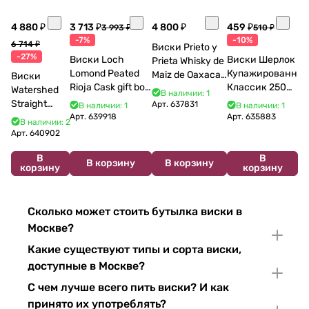
4 880 ₽
3 713 ₽
4 800 ₽
459 ₽
3 993 ₽
510 ₽
-7%
-10%
6 714 ₽
Виски Prieto y
-27%
Виски Loch
Виски Шерлок
Prieta Whisky de
Lomond Peated
Купажированны
Maiz de Oaxaca
Виски
Rioja Cask gift box
Классик 250
700 мл
Watershed
В наличии: 1
700 мл 40%
мл
Straight
Арт.
637831
В наличии: 1
В наличии: 1
Bourbon 750
Арт.
639918
Арт.
635883
В наличии: 2
мл
Арт.
640902
В
В
В корзину
В корзину
корзину
корзину
Сколько может стоить бутылка виски в
Москве?
Какие существуют типы и сорта виски,
доступные в Москве?
С чем лучше всего пить виски? И как
принято их употреблять?