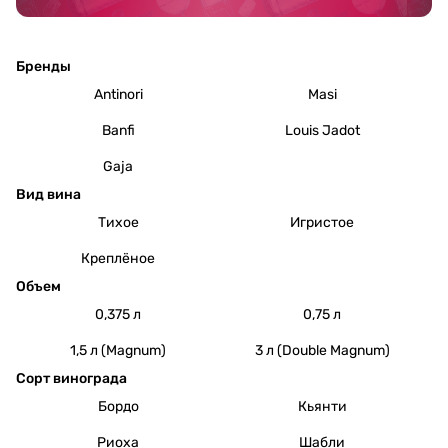
Бренды
Antinori
Masi
Banfi
Louis Jadot
Gaja
Вид вина
Тихое
Игристое
Креплёное
Объем
0,375 л
0,75 л
1,5 л (Magnum)
3 л (Double Magnum)
Сорт винограда
Бордо
Кьянти
Риоха
Шабли