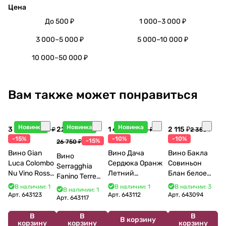
Цена
До 500 ₽
1 000–3 000 ₽
3 000–5 000 ₽
5 000–10 000 ₽
10 000–50 000 ₽
Вам также может понравиться
Новинка
Новинка
Новинка
3 998 ₽
22 738 ₽
1 440 ₽
2 115 ₽
4 704 ₽
1 600 ₽
2 350 ₽
-15%
-10%
-10%
-15%
26 750 ₽
Вино Gian
Вино Дача
Вино Бакла
Вино
Luca Colombo
Сердюка Оранж
Совиньон
Serragghia
Nu Vino Rosso
Летний
Блан белое
Fanino Terre
2025 750 мл
Сибирьковый
сухое 750 мл
Siciliane IGP
В наличии: 1
В наличии: 1
В наличии: 3
В наличии: 1
2024 750 мл
12%
Арт.
643123
Арт.
643112
Арт.
643094
2022 750 мл
Арт.
643117
В
В
В
В корзину
корзину
корзину
корзину