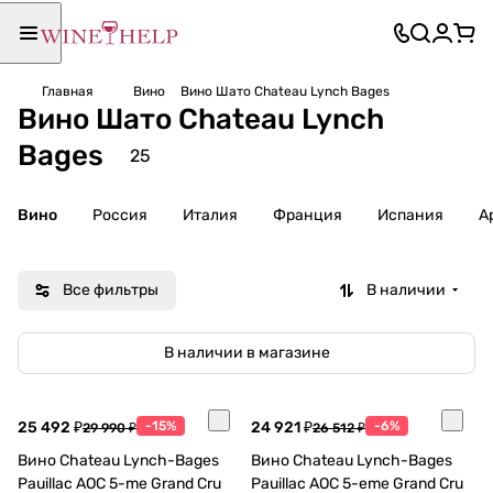
Главная
Вино
Вино Шато Chateau Lynch Bages
Вино Шато Chateau Lynch
Bages
25
Вино
Россия
Италия
Франция
Испания
А
Все фильтры
В наличии
В наличии в магазине
25 492 ₽
-15%
24 921 ₽
-6%
29 990 ₽
26 512 ₽
Вино Chateau Lynch-Bages
Вино Chateau Lynch-Bages
Pauillac AOC 5-me Grand Cru
Pauillac AOC 5-eme Grand Cru