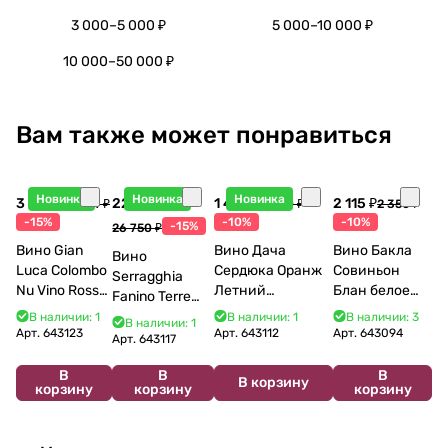
3 000–5 000 ₽
5 000–10 000 ₽
10 000–50 000 ₽
Вам также может понравиться
Новинка
Новинка
Новинка
3 998 ₽
22 738 ₽
1 440 ₽
2 115 ₽
4 704 ₽
1 600 ₽
2 350 ₽
-15%
-10%
-10%
-15%
26 750 ₽
Вино Gian
Вино Дача
Вино Бакла
Вино
Luca Colombo
Сердюка Оранж
Совиньон
Serragghia
Nu Vino Rosso
Летний
Блан белое
Fanino Terre
2025 750 мл
Сибирьковый
сухое 750 мл
Siciliane IGP
В наличии: 1
В наличии: 1
В наличии: 3
В наличии: 1
2024 750 мл
12%
Арт.
643123
Арт.
643112
Арт.
643094
2022 750 мл
Арт.
643117
В
В
В
В корзину
корзину
корзину
корзину