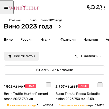
Главная
Вино
Вино 2023 года
Вино 2023 года
6
Вино
Россия
Италия
Франция
Испания
А
Все фильтры
В наличии
В наличии в магазине
1 862 ₽
-15%
2 957 ₽
-10%
2 190 ₽
3 285 ₽
Вино Truffle Hunter Piemont
Вино Tenuta Rocca Dolcetto
rosso 2023 750 мл
d’Alba 2023 750 мл 12,5%
В наличии на складе
Арт.
637354
В наличии на складе
Арт.
624128