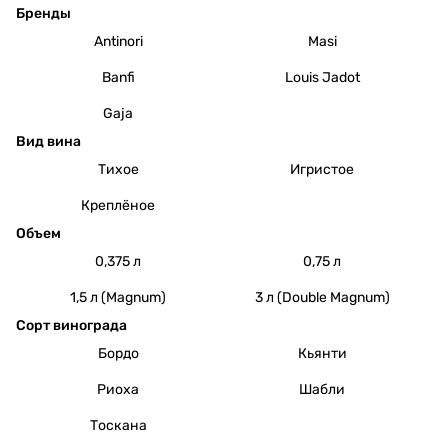
Бренды
Antinori
Masi
Banfi
Louis Jadot
Gaja
Вид вина
Тихое
Игристое
Креплёное
Объем
0,375 л
0,75 л
1,5 л (Magnum)
3 л (Double Magnum)
Сорт винограда
Бордо
Кьянти
Риоха
Шабли
Тоскана