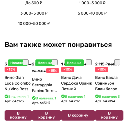
До 500 ₽
1 000–3 000 ₽
3 000–5 000 ₽
5 000–10 000 ₽
10 000–50 000 ₽
Вам также может понравиться
Новинка
Новинка
Новинка
3 998 ₽
22 738 ₽
1 440 ₽
2 115 ₽
4 704 ₽
1 600 ₽
2 350 ₽
-15%
-10%
-10%
-15%
26 750 ₽
Вино Gian
Вино Дача
Вино Бакла
Вино
Luca Colombo
Сердюка Оранж
Совиньон
Serragghia
Nu Vino Rosso
Летний
Блан белое
Fanino Terre
2025 750 мл
Сибирьковый
сухое 750 мл
Siciliane IGP
В наличии: 1
В наличии: 1
В наличии: 3
В наличии: 1
2024 750 мл
12%
Арт.
643123
Арт.
643112
Арт.
643094
2022 750 мл
Арт.
643117
В
В
В
В корзину
корзину
корзину
корзину