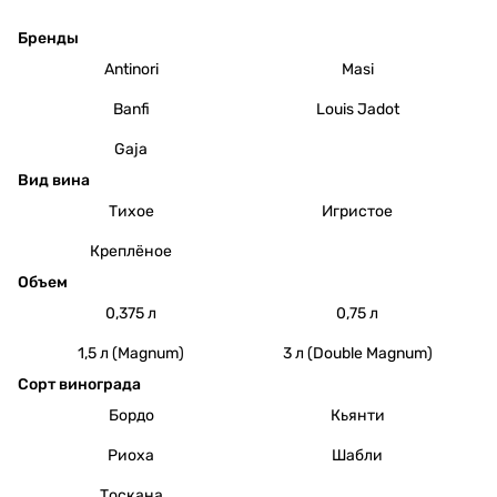
Бренды
Antinori
Masi
Banfi
Louis Jadot
Gaja
Вид вина
Тихое
Игристое
Креплёное
Объем
0,375 л
0,75 л
1,5 л (Magnum)
3 л (Double Magnum)
Сорт винограда
Бордо
Кьянти
Риоха
Шабли
Тоскана