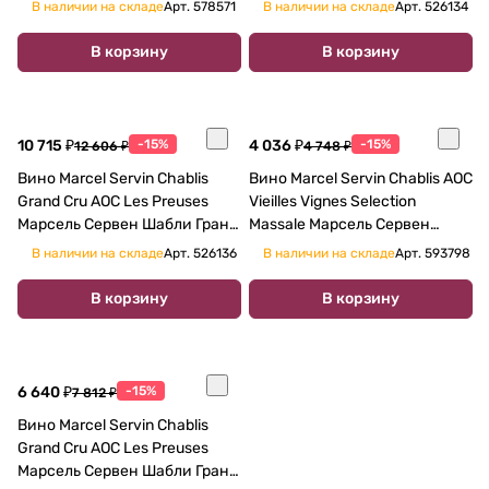
АОС 2018 750 мл
Шабли АОС Вьей Винь
В наличии на складе
Арт.
578571
В наличии на складе
Арт.
526134
Селексьон Массаль 2017 750
мл
В корзину
В корзину
10 715 ₽
-15%
4 036 ₽
-15%
12 606 ₽
4 748 ₽
Вино Marcel Servin Chablis
Вино Marcel Servin Chablis AOC
Grand Cru AOC Les Preuses
Vieilles Vignes Selection
Марсель Сервен Шабли Гран
Massale Марсель Сервен
Крю Ле Прёз 2015 750 мл
Шабли АОС Вьей Винь
В наличии на складе
Арт.
526136
В наличии на складе
Арт.
593798
Селексьон Массаль 2018 750
мл
В корзину
В корзину
6 640 ₽
-15%
7 812 ₽
Вино Marcel Servin Chablis
Grand Cru AOC Les Preuses
Марсель Сервен Шабли Гран