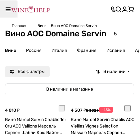
Главная
Вино
Вино AOC Domaine Servin
Вино AOC Domaine Servin
5
Вино
Россия
Италия
Франция
Испания
А
Все фильтры
В наличии
В наличии в магазине
4 010 ₽
4 507 ₽
-15%
5 302 ₽
Вино Marcel Servin Chablis 1er
Вино Marcel Servin Chablis AOC
Cru AOС Vaillons Марсель
Vieilles Vignes Selection
Сервен Шабли Крю Вайон
Massale Марсель Сервен