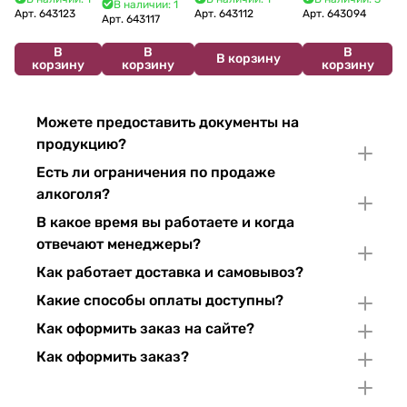
В наличии: 1
2024 750 мл
12%
Арт.
643123
Арт.
643112
Арт.
643094
2022 750 мл
Арт.
643117
В
В
В
В корзину
корзину
корзину
корзину
Можете предоставить документы на
продукцию?
Есть ли ограничения по продаже
алкоголя?
В какое время вы работаете и когда
отвечают менеджеры?
Как работает доставка и самовывоз?
Какие способы оплаты доступны?
Как оформить заказ на сайте?
Как оформить заказ?