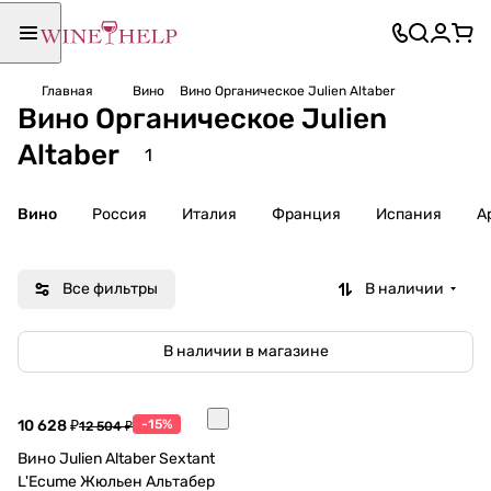
Главная
Вино
Вино Органическое Julien Altaber
Вино Органическое Julien
Altaber
1
Вино
Россия
Италия
Франция
Испания
А
Все фильтры
В наличии
В наличии в магазине
10 628 ₽
-15%
12 504 ₽
Вино Julien Altaber Sextant
L'Ecume Жюльен Альтабер