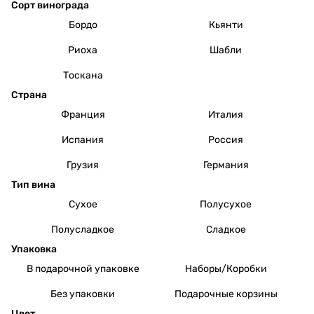
Сорт винограда
Бордо
Кьянти
Риоха
Шабли
Тоскана
Страна
Франция
Италия
Испания
Россия
Грузия
Германия
Тип вина
Сухое
Полусухое
Полусладкое
Сладкое
Упаковка
В подарочной упаковке
Наборы/Коробки
Без упаковки
Подарочные корзины
Цвет