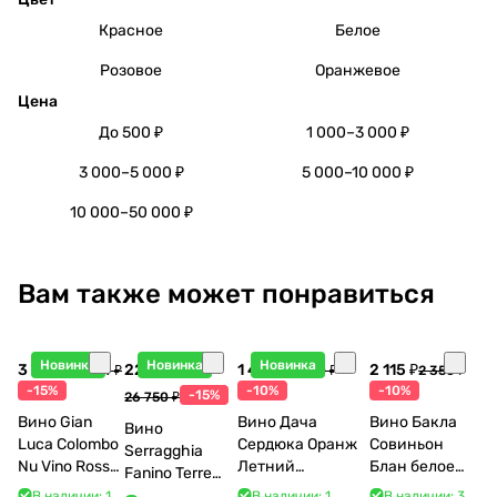
Красное
Белое
Розовое
Оранжевое
Цена
До 500 ₽
1 000–3 000 ₽
3 000–5 000 ₽
5 000–10 000 ₽
10 000–50 000 ₽
Вам также может понравиться
Новинка
Новинка
Новинка
3 998 ₽
22 738 ₽
1 440 ₽
2 115 ₽
4 704 ₽
1 600 ₽
2 350 ₽
-15%
-10%
-10%
-15%
26 750 ₽
Вино Gian
Вино Дача
Вино Бакла
Вино
Luca Colombo
Сердюка Оранж
Совиньон
Serragghia
Nu Vino Rosso
Летний
Блан белое
Fanino Terre
2025 750 мл
Сибирьковый
сухое 750 мл
Siciliane IGP
В наличии: 1
В наличии: 1
В наличии: 3