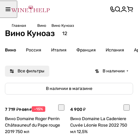
Главная
Вино
Вино Куноаз
Вино Куноаз
12
Вино
Россия
Италия
Франция
Испания
А
Все фильтры
В наличии
В наличии в магазине
7 719 ₽
-15%
4 900 ₽
9 081 ₽
Вино Domaine Roger Perrin
Вино Domaine La Cadeniere
Châteauneuf du Pape rouge
Cuvée Léonie Rose 2022 750
2019 750 мл
мл 12,5%