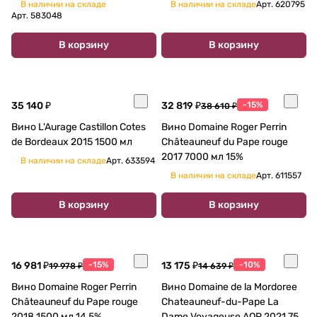
В наличии на складе
В наличии на складе
Арт.
620795
Арт.
583048
В корзину
В корзину
35 140 ₽
32 819 ₽
-15%
38 610 ₽
Вино L'Aurage Castillon Cotes
Вино Domaine Roger Perrin
de Bordeaux 2015 1500 мл
Châteauneuf du Pape rouge
2017 7000 мл 15%
В наличии на складе
Арт.
633594
В наличии на складе
Арт.
611557
В корзину
В корзину
16 981 ₽
-15%
13 175 ₽
-10%
19 978 ₽
14 639 ₽
Вино Domaine Roger Perrin
Вино Domaine de la Mordoree
Châteauneuf du Pape rouge
Chateauneuf-du-Pape La
2018 1500 мл 14,5%
Dame Voyageuse AOP 2021 750