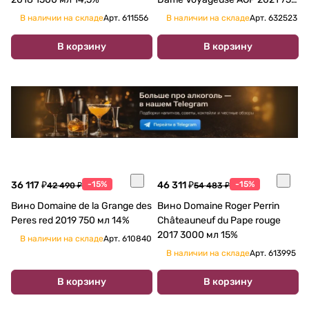
мл
В наличии на складе
Арт.
611556
В наличии на складе
Арт.
632523
В корзину
В корзину
36 117 ₽
-15%
46 311 ₽
-15%
42 490 ₽
54 483 ₽
Вино Domaine de la Grange des
Вино Domaine Roger Perrin
Pеres red 2019 750 мл 14%
Châteauneuf du Pape rouge
2017 3000 мл 15%
В наличии на складе
Арт.
610840
В наличии на складе
Арт.
613995
В корзину
В корзину