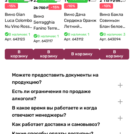
3 998 ₽
22 738 ₽
1 440 ₽
2 115 ₽
4 704 ₽
1 600 ₽
2 350 ₽
-15%
-10%
-10%
-15%
26 750 ₽
Вино Gian
Вино Дача
Вино Бакла
Вино
Luca Colombo
Сердюка Оранж
Совиньон
Serragghia
Nu Vino Rosso
Летний
Блан белое
Fanino Terre
2025 750 мл
Сибирьковый
сухое 750 мл
Siciliane IGP
В наличии: 1
В наличии: 1
В наличии: 3
В наличии: 1
2024 750 мл
12%
Арт.
643123
Арт.
643112
Арт.
643094
2022 750 мл
Арт.
643117
В
В
В
В корзину
корзину
корзину
корзину
Можете предоставить документы на
продукцию?
Есть ли ограничения по продаже
алкоголя?
В какое время вы работаете и когда
отвечают менеджеры?
Как работает доставка и самовывоз?
Какие способы оплаты доступны?