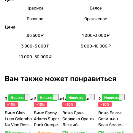
Красное
Белое
Розовое
Оранжевое
Цена
До 500 ₽
1 000–3 000 ₽
3 000–5 000 ₽
5 000–10 000 ₽
10 000–50 000 ₽
Вам также может понравиться
Новинка
Новинка
Новинка
Новинка
3 998 ₽
2 948 ₽
1 440 ₽
2 115 ₽
4 704 ₽
3 468 ₽
1 600 ₽
2 350 ₽
-15%
-15%
-10%
-10%
Вино Gian
Вино Fanny
Вино Дача
Вино Бакла
Luca Colombo
Adams Super
Сердюка Оранж
Совиньон
Nu Vino Rosso
Punk Orange
Летний
Блан белое
2025 750 мл
2022 750 мл
Сибирьковый
сухое 750 мл
В наличии: 1
В наличии на складе
В наличии: 1
В наличии: 3