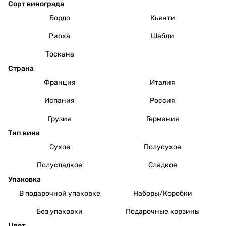
Сорт винограда
Бордо
Кьянти
Риоха
Шабли
Тоскана
Страна
Франция
Италия
Испания
Россия
Грузия
Германия
Тип вина
Сухое
Полусухое
Полусладкое
Сладкое
Упаковка
В подарочной упаковке
Наборы/Коробки
Без упаковки
Подарочные корзины
Цвет