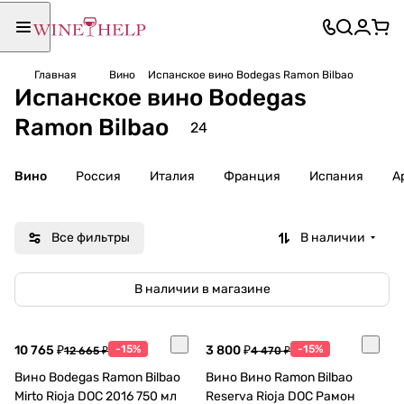
Главная
Вино
Испанское вино Bodegas Ramon Bilbao
Испанское вино Bodegas
Ramon Bilbao
24
Вино
Россия
Италия
Франция
Испания
А
Все фильтры
В наличии
В наличии в магазине
10 765 ₽
-15%
3 800 ₽
-15%
12 665 ₽
4 470 ₽
Вино Bodegas Ramon Bilbao
Вино Вино Ramon Bilbao
Mirto Rioja DOC 2016 750 мл
Reserva Rioja DOC Рамон