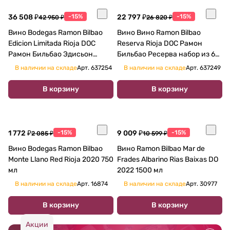
36 508 ₽
-15%
22 797 ₽
-15%
42 950 ₽
26 820 ₽
Вино Bodegas Ramon Bilbao
Вино Вино Ramon Bilbao
Edicion Limitada Rioja DOC
Reserva Rioja DOC Рамон
Рамон Бильбао Эдисьон
Бильбао Ресерва набор из 6
Лимитада набор из 6 бутылок
бутылок в деревянной
В наличии на складе
Арт.
637254
В наличии на складе
Арт.
637249
в п/у 750 мл
упаковке 750 мл
В корзину
В корзину
1 772 ₽
-15%
9 009 ₽
-15%
2 085 ₽
10 599 ₽
Вино Bodegas Ramon Bilbao
Вино Ramon Bilbao Mar de
Monte Llano Red Rioja 2020 750
Frades Albarino Rias Baixas DO
мл
2022 1500 мл
В наличии на складе
Арт.
16874
В наличии на складе
Арт.
30977
В корзину
В корзину
Акции