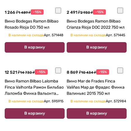
1 266 ₽
-15%
2 491 ₽
-15%
1 489 ₽
2 930 ₽
Вино Bodegas Ramon Bilbao
Вино Bodegas Ramon Bilbao
Rosado Rioja DO 750 мл
Crianza Rioja DOC 2022 750 мл
В наличии на складе
Арт.
571448
В наличии на складе
Арт.
571445
В корзину
В корзину
12 521 ₽
-15%
8 869 ₽
-15%
14 730 ₽
10 434 ₽
Вино Ramon Bilbao Lalomba
Вино Mar de Frades Finca
Finca Valhonta Рамон Бильбао
Valiñas Мар де Фрадес Финка
Лаломба Финка Вальонта
Валиньяс 2015 750 мл
2019 750 мл
В наличии на складе
Арт.
595915
В наличии на складе
Арт.
572984
В корзину
В корзину