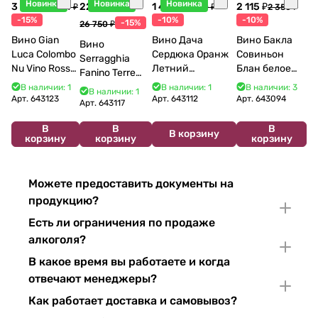
Новинка
Новинка
Новинка
3 998 ₽
22 738 ₽
1 440 ₽
2 115 ₽
4 704 ₽
1 600 ₽
2 350 ₽
-15%
-10%
-10%
-15%
26 750 ₽
Вино Gian
Вино Дача
Вино Бакла
Вино
Luca Colombo
Сердюка Оранж
Совиньон
Serragghia
Nu Vino Rosso
Летний
Блан белое
Fanino Terre
2025 750 мл
Сибирьковый
сухое 750 мл
Siciliane IGP
В наличии: 1
В наличии: 1
В наличии: 3
В наличии: 1
2024 750 мл
12%
Арт.
643123
Арт.
643112
Арт.
643094
2022 750 мл
Арт.
643117
В
В
В
В корзину
корзину
корзину
корзину
Можете предоставить документы на
продукцию?
Есть ли ограничения по продаже
алкоголя?
В какое время вы работаете и когда
отвечают менеджеры?
Как работает доставка и самовывоз?