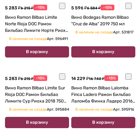
5 283 ₽
-15%
5 596 ₽
-15%
6 215 ₽
6 584 ₽
Вино Ramon Bilbao Limite
Вино Bodegas Ramon Bilbao
Norte Rioja DOC Рамон
"Cruz de Alba" 2019 750 мл
Бильбао Лимите Норте Риоха
В наличии на складе
Арт.
531817
2018 750 мл
В наличии на складе
Арт.
596491
В корзину
В корзину
5 283 ₽
-15%
14 229 ₽
-15%
6 215 ₽
16 740 ₽
Вино Ramon Bilbao Limite Sur
Вино Ramon Bilbao Lalomba
Rioja DOC Рамон Бильбао
Finca Ladero Рамон Бильбао
Лимите Сур Риоха 2018 750
Лаломба Финка Ладеро 2016
мл
750 мл
В наличии на складе
Арт.
595884
В наличии на складе
Арт.
595916
В корзину
В корзину