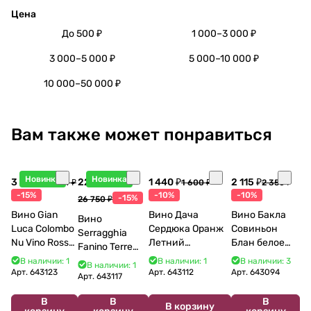
Цена
До 500 ₽
1 000–3 000 ₽
3 000–5 000 ₽
5 000–10 000 ₽
10 000–50 000 ₽
Вам также может понравиться
Новинка
Новинка
3 998 ₽
22 738 ₽
1 440 ₽
2 115 ₽
4 704 ₽
1 600 ₽
2 350 ₽
-15%
-10%
-10%
-15%
26 750 ₽
Вино Gian
Вино Дача
Вино Бакла
Вино
Luca Colombo
Сердюка Оранж
Совиньон
Serragghia
Nu Vino Rosso
Летний
Блан белое
Fanino Terre
2025 750 мл
Сибирьковый
сухое 750 мл
Siciliane IGP
В наличии: 1
В наличии: 1
В наличии: 3
В наличии: 1
2024 750 мл
12%
Арт.
643123
Арт.
643112
Арт.
643094
2022 750 мл
Арт.
643117
В
В
В
В корзину