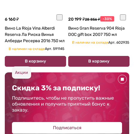
6 160 ₽
20 199 ₽
-30%
28 856 ₽
Вино La Rioja Vina Alberdi
Вино Gran Reserva 904 Rioja
Reserva Ла Риоха Винья
DOC gift box 2007 750 мл
Алберди Ресерва 2016 750 мл
В наличии на складе
Арт.
602935
В наличии на складе
Арт.
591145
В корзину
В корзину
Акции
Скидка 3% за подписку!
Подпишитесь, чтобы не пропустить важные
обновления и получить приятный бонус к
заказу.
Подписаться