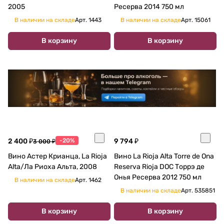
2005
Ресерва 2014 750 мл
В наличии на складе
Арт.
1443
В наличии на складе
Арт.
15061
В корзину
В корзину
2 400 ₽
-20%
9 794 ₽
3 000 ₽
Вино Астер Крианца, La Rioja
Вино La Rioja Alta Torre de Ona
Alta/Ла Риоха Альта, 2008
Reserva Rioja DOC Торрэ де
Онья Ресерва 2012 750 мл
В наличии на складе
Арт.
1462
В наличии на складе
Арт.
535851
В корзину
В корзину