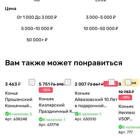
Цена
От 1 000 До 3 000 ₽
3 000–5 000 ₽
5 000–10 000 ₽
10 000–50 000 ₽
50 000+ ₽
Вам также может понравиться
Акция
3 463 ₽
5 751 ₽
2 007 ₽
-30%
8 770 ₽
6 390 ₽
2 867 ₽
-10%
10 783 ₽
Конья
Коньяк
-19%
Коньяк
Прошянский
Айвазовский 10 Лет
Кизлярский
Коньячный
в подарочной
Коньяк
Праздничный КС
Завод Елочка 7
упаковке (новый
Hennessy
В наличии: 5
В наличии: 1
17 лет с мюзле в
лет п/у 750 мл
дизайн) 500 мл 40%
VSOP
Арт.
638248
Арт.
630510
В наличии: 1
тубе 500 мл
Арт.
631714
700 мл
В наличии
Арт.
777