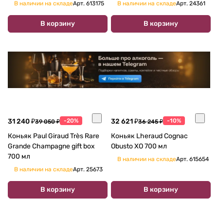
мл
В наличии на складе
Арт.
613175
В наличии на складе
Арт.
24361
В корзину
В корзину
31 240 ₽
-20%
32 621 ₽
-10%
39 050 ₽
36 245 ₽
Коньяк Paul Giraud Très Rare
Коньяк Lheraud Cognac
Grande Champagnе gift box
Obusto XO 700 мл
700 мл
В наличии на складе
Арт.
615654
В наличии на складе
Арт.
25673
В корзину
В корзину