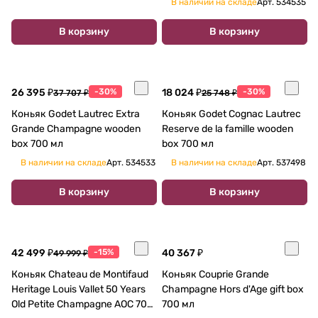
В наличии на складе
Арт.
534535
В корзину
В корзину
26 395 ₽
-30%
18 024 ₽
-30%
37 707 ₽
25 748 ₽
Коньяк Godet Lautrec Extra
Коньяк Godet Cognac Lautrec
Grande Champagne wooden
Reserve de la famille wooden
box 700 мл
box 700 мл
В наличии на складе
Арт.
534533
В наличии на складе
Арт.
537498
В корзину
В корзину
42 499 ₽
-15%
40 367 ₽
49 999 ₽
Коньяк Chateau de Montifaud
Коньяк Couprie Grande
Heritage Louis Vallet 50 Years
Champagne Hors d'Age gift box
Old Petite Champagne AOC 700
700 мл