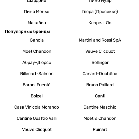
Шардоне
Пино Нуар
Пино Менье
Глера (Просекко)
Макабео
Ксарел-Ло
Популярные бренды
Gancia
Martini and Rossi SpA
Moet Chandon
Veuve Clicquot
Абрау-Дюрсо
Bollinger
Billecart-Salmon
Canard-Duchêne
Baron-Fuenté
Bruno Paillard
Boizel
Canti
Casa Vinicola Morando
Cantine Maschio
Cantine Quattro Valli
Moët & Chandon
Veuve Clicquot
Ruinart