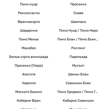
Пино нуар
Просекко
Рекольтанты
Соаве
Франчакорта
Шампань
Шардонне
Пино Нуар / Пино Неро
Пино Менье
Пино Блан / Пино Бьянко / Вайссер Бургундер
Макабео
Рислинг
Белые сорта винограда
Парельяда
Просекко (Глера)
Мускат
Алиготе
Шенен Блан
Чарелло
Совиньон Блан
Москато Бьянко
Пино Гриджио / Пино Гри
Каберне Фран
Каберне Совиньон