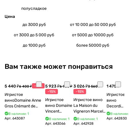
полусладкое
Цена
до 3000 руб
от 10 000 до 50 000 руб
от 3000 до 5 000 руб
от 5000 до 10000 руб
до 1000 руб
более 50000 руб
Вам также может понравиться
5 440 ₽
-15%
5 923 ₽
3 026 ₽
1 475 ₽
6 400 ₽
6 968 ₽
3 560 ₽
-15%
-15%
Игристое
Игристое
Игристое
Игристое вино
виноDomaine Anne
вино
вино Domaine
La Maison du
Gros Crémant de
Decordi
Vincent
Vigneron Marcel
Bourgogne La Fun en
Costa Blu
В наличии: 1
В наличии:
Bouzereau
Cabelier Cremant
Bulles Chardonnay et
Brut 750
Арт.
643087
Арт.
642830
В наличии: 1
В наличии: 1
Crémant de
du Jura
Pinor Noir Brut 750 мл
мл 11%
Арт.
643066
Арт.
642928
Bourgogne NV
Chardonnay 750