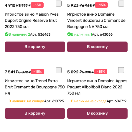
4 910 ₽
-15%
5 923 ₽
-15%
5 777 ₽
6 968 ₽
Игристое вино Maison Yves
Игристое вино Domaine
Duport Origine Reserve Brut
Vincent Bouzereau Crémant de
2022 750 мл
Bourgogne NV 750 мл
В наличии: 2
Арт.
536463
В наличии: 1
Арт.
643066
В корзину
В корзину
7 541 ₽
-15%
5 092 ₽
-15%
8 872 ₽
5 990 ₽
Игристое вино Trenel Extra
Игристое вино Domaine Agnes
Brut Cremant de Bourgogne 750
Paquet Aliboitboit Blanc 2022
мл
750 мл
В наличии на складе
Арт.
610725
В наличии на складе
Арт.
606719
В корзину
В корзину