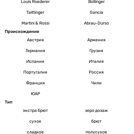
Louis Roederer
Bollinger
Taittinger
Gancia
Martini & Rossi
Abrau-Durso
Происхождение
Австрия
Армения
Германия
Грузия
Испания
Италия
Португалия
Россия
Франция
Чили
ЮАР
Тип
экстра брют
зеро дозаж
сухое
брют
сладкое
полусухое