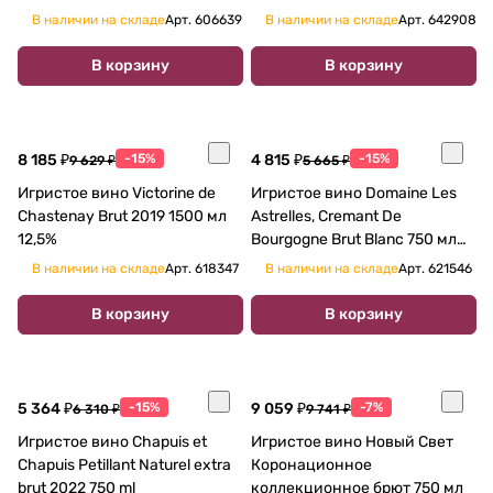
подарочной упаковке 750 мл
В наличии на складе
Арт.
606639
В наличии на складе
Арт.
642908
В корзину
В корзину
8 185 ₽
-15%
4 815 ₽
-15%
9 629 ₽
5 665 ₽
Игристое вино Victorine de
Игристое вино Domaine Les
Chastenay Brut 2019 1500 мл
Astrelles, Cremant De
12,5%
Bourgogne Brut Blanc 750 мл
12%
В наличии на складе
Арт.
618347
В наличии на складе
Арт.
621546
В корзину
В корзину
5 364 ₽
-15%
9 059 ₽
-7%
6 310 ₽
9 741 ₽
Игристое вино Chapuis et
Игристое вино Новый Свет
Chapuis Petillant Naturel extra
Коронационное
brut 2022 750 ml
коллекционное брют 750 мл