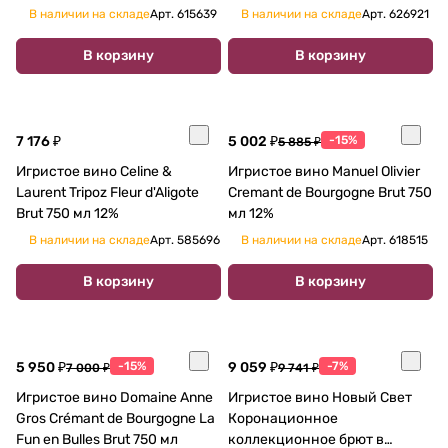
Extra Brut 2020 750 мл 12 %
В наличии на складе
Арт.
615639
В наличии на складе
Арт.
626921
В корзину
В корзину
7 176 ₽
5 002 ₽
-15%
5 885 ₽
Игристое вино Celine &
Игристое вино Manuel Olivier
Laurent Tripoz Fleur d'Aligote
Cremant de Bourgogne Brut 750
Brut 750 мл 12%
мл 12%
В наличии на складе
Арт.
585696
В наличии на складе
Арт.
618515
В корзину
В корзину
5 950 ₽
-15%
9 059 ₽
-7%
7 000 ₽
9 741 ₽
Игристое вино Domaine Anne
Игристое вино Новый Свет
Gros Crémant de Bourgogne La
Коронационное
Fun en Bulles Brut 750 мл
коллекционное брют в