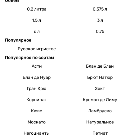
Объем
0,2 литра
0,375 л
1,5 л
3 л
6 л
0,75
Популярное
Русское игристое
Популярное по сортам
Асти
Блан де Блан
Блан де Нуар
Брют Натюр
Гран Крю
Зект
Корпинат
Креман де Лиму
Кюве
Ламбруско
Москато
Натуральное
Негоцианты
Петнат