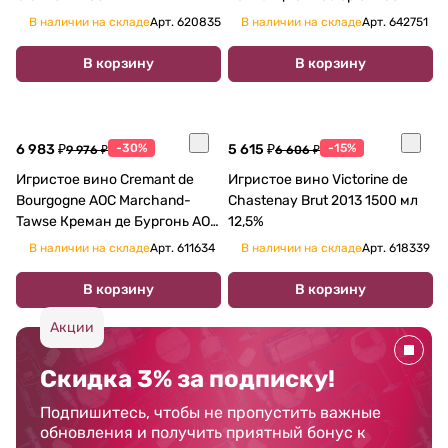
В наличии на складе
Арт.
620835
В наличии на складе
Арт.
642751
В корзину
В корзину
6 983 ₽
-30%
5 615 ₽
-15%
9 976 ₽
6 606 ₽
Игристое вино Cremant de
Игристое вино Victorine de
Bourgogne AOС Marchand-
Chastenay Brut 2013 1500 мл
Tawse Креман де Бургонь AOС
12,5%
Маршан-Тоуз 750мл
В наличии на складе
Арт.
611634
В наличии на складе
Арт.
618339
В корзину
В корзину
Акции
Скидка 3% за подписку!
Подпишитесь, чтобы не пропустить важные
обновления и получить приятный бонус к