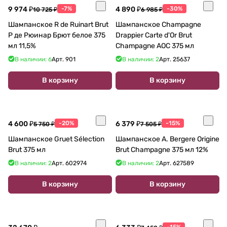
9 974 ₽
-7%
4 890 ₽
-30%
10 725 ₽
6 985 ₽
Шампанское R de Ruinart Brut
Шампанское Champagne
Р де Рюинар Брют белое 375
Drappier Carte d'Or Brut
мл 11,5%
Champagne AOC 375 мл
В наличии: 6
Арт.
901
В наличии: 2
Арт.
25637
В корзину
В корзину
4 600 ₽
-20%
6 379 ₽
-15%
5 750 ₽
7 505 ₽
Шампанское Gruet Sélection
Шампанское A. Bergere Origine
Brut 375 мл
Brut Champagne 375 мл 12%
В наличии: 2
Арт.
602974
В наличии: 2
Арт.
627589
В корзину
В корзину
-15%