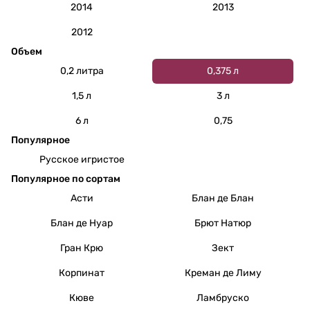
2014
2013
2012
Объем
0,2 литра
0,375 л
1,5 л
3 л
6 л
0,75
Популярное
Русское игристое
Популярное по сортам
Асти
Блан де Блан
Блан де Нуар
Брют Натюр
Гран Крю
Зект
Корпинат
Креман де Лиму
Кюве
Ламбруско