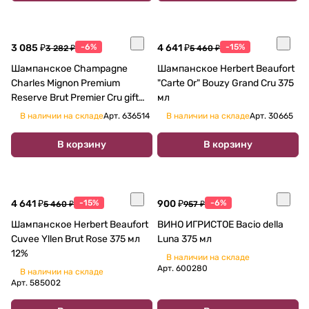
3 085 ₽
-6%
4 641 ₽
-15%
3 282 ₽
5 460 ₽
Шампанское Champagne
Шампанское Herbert Beaufort
Charles Mignon Premium
"Carte Or" Bouzy Grand Cru 375
Reserve Brut Premier Cru gift
мл
box Шампань Шарль Миньон
В наличии на складе
Арт.
636514
В наличии на складе
Арт.
30665
Премиум Резерв Брют
Премье Крю 375 мл
В корзину
В корзину
4 641 ₽
-15%
900 ₽
-6%
5 460 ₽
957 ₽
Шампанское Herbert Beaufort
ВИНО ИГРИСТОЕ Bacio della
Cuvee Yllen Brut Rose 375 мл
Luna 375 мл
12%
В наличии на складе
Арт.
600280
В наличии на складе
Арт.
585002