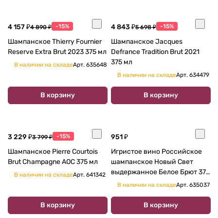
4 157 ₽
-15%
4 843 ₽
-15%
4 890 ₽
5 698 ₽
Шампанское Thierry Fournier
Шампанское Jacques
Reserve Extra Brut 2023 375 мл
Defrance Tradition Brut 2021
375 мл
В наличии на складе
Арт.
635648
В наличии на складе
Арт.
634479
В корзину
В корзину
3 229 ₽
-15%
951 ₽
3 799 ₽
Шампанское Pierre Сourtois
Игристое вино Российское
Brut Champagne AOC 375 мл
шампанское Новый Свет
выдержанное Белое Брют 375
В наличии на складе
Арт.
641342
мл
В наличии на складе
Арт.
635037
В корзину
В корзину