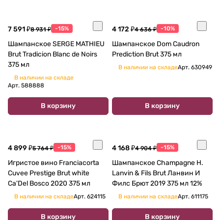
7 591 ₽
-15%
4 172 ₽
-10%
8 931 ₽
4 636 ₽
Шампанское SERGE MATHIEU
Шампанское Dom Caudron
Brut Tradicion Blanc de Noirs
Prediction Brut 375 мл
375 мл
В наличии на складе
Арт.
630949
В наличии на складе
Арт.
588888
В корзину
В корзину
4 899 ₽
-15%
4 168 ₽
-15%
5 764 ₽
4 904 ₽
Игристое вино Franciacorta
Шампанское Champagne H.
Cuvee Prestige Brut white
Lanvin & Fils Brut Ланвин И
Ca'Del Bosco 2020 375 мл
Филс Брют 2019 375 мл 12%
В наличии на складе
Арт.
624115
В наличии на складе
Арт.
611175
В корзину
В корзину