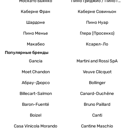
Москато Бьянко
Пино Гриджио / Пино Гри
Каберне Фран
Каберне Совиньон
Шардоне
Пино Нуар
Пино Менье
Глера (Просекко)
Макабео
Ксарел-Ло
Популярные бренды
Gancia
Martini and Rossi SpA
Moet Chandon
Veuve Clicquot
Абрау-Дюрсо
Bollinger
Billecart-Salmon
Canard-Duchêne
Baron-Fuenté
Bruno Paillard
Boizel
Canti
Casa Vinicola Morando
Cantine Maschio