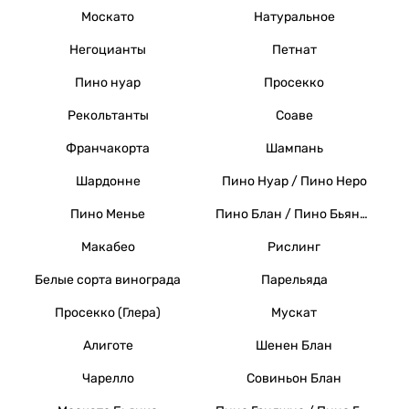
Москато
Натуральное
Негоцианты
Петнат
Пино нуар
Просекко
Рекольтанты
Соаве
Франчакорта
Шампань
Шардонне
Пино Нуар / Пино Неро
Пино Менье
Пино Блан / Пино Бьянко / Вайссер Бургундер
Макабео
Рислинг
Белые сорта винограда
Парельяда
Просекко (Глера)
Мускат
Алиготе
Шенен Блан
Чарелло
Совиньон Блан