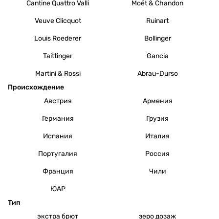
Cantine Quattro Valli
Moët & Chandon
Veuve Clicquot
Ruinart
Louis Roederer
Bollinger
Taittinger
Gancia
Martini & Rossi
Abrau-Durso
Происхождение
Австрия
Армения
Германия
Грузия
Испания
Италия
Португалия
Россия
Франция
Чили
ЮАР
Тип
экстра брют
зеро дозаж