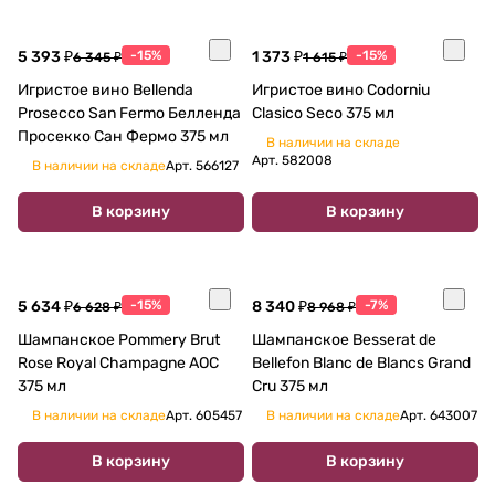
5 393 ₽
-15%
1 373 ₽
-15%
6 345 ₽
1 615 ₽
Игристое вино Bellenda
Игристое вино Codorniu
Prosecco San Fermo Белленда
Clasico Seco 375 мл
Просекко Сан Фермо 375 мл
В наличии на складе
Арт.
582008
В наличии на складе
Арт.
566127
В корзину
В корзину
5 634 ₽
-15%
8 340 ₽
-7%
6 628 ₽
8 968 ₽
Шампанское Pommery Brut
Шампанское Besserat de
Rose Royal Champagne AOС
Bellefon Blanc de Blancs Grand
375 мл
Cru 375 мл
В наличии на складе
Арт.
605457
В наличии на складе
Арт.
643007
В корзину
В корзину