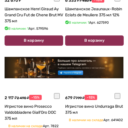
32 670 ₽
6 333 ₽
7 450 ₽
Шампанское Henri Giraud Ay
Шампанское Jeaunaux-Robin
Grand Cru Fut de Chene Brut MV
Eclats de Meuliere 375 мл 12%
375 мл
В наличии: 1
Арт.
627590
В наличии: 1
Арт.
579596
В корзину
В корзину
2 117 ₽
-15%
679 ₽
-15%
2 490 ₽
799 ₽
Игристое вино Prosecco
Игристое вино Undurraga Brut
Valdobbiadene Giall'Oro DOC
375 мл
375 мл
В наличии на складе
Арт.
641402
В наличии на складе
Арт.
7822