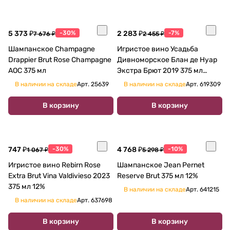
5 373 ₽
-30%
2 283 ₽
-7%
7 676 ₽
2 455 ₽
Шампанское Champagne
Игристое вино Усадьба
Drappier Brut Rose Champagne
Дивноморское Блан де Нуар
AOC 375 мл
Экстра Брют 2019 375 мл
12,5%
В наличии на складе
Арт.
25639
В наличии на складе
Арт.
619309
В корзину
В корзину
747 ₽
-30%
4 768 ₽
-10%
1 067 ₽
5 298 ₽
Игристое вино Rebirn Rose
Шампанское Jean Pernet
Extra Brut Vina Valdivieso 2023
Reserve Brut 375 мл 12%
375 мл 12%
В наличии на складе
Арт.
641215
В наличии на складе
Арт.
637698
В корзину
В корзину