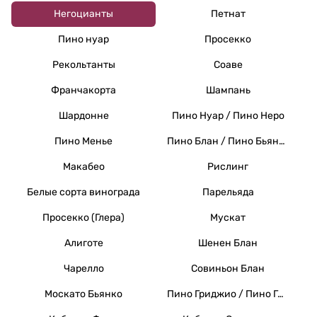
Негоцианты
Петнат
Пино нуар
Просекко
Рекольтанты
Соаве
Франчакорта
Шампань
Шардонне
Пино Нуар / Пино Неро
Пино Менье
Пино Блан / Пино Бьянко / Вайссер Бургундер
Макабео
Рислинг
Белые сорта винограда
Парельяда
Просекко (Глера)
Мускат
Алиготе
Шенен Блан
Чарелло
Совиньон Блан
Москато Бьянко
Пино Гриджио / Пино Гри