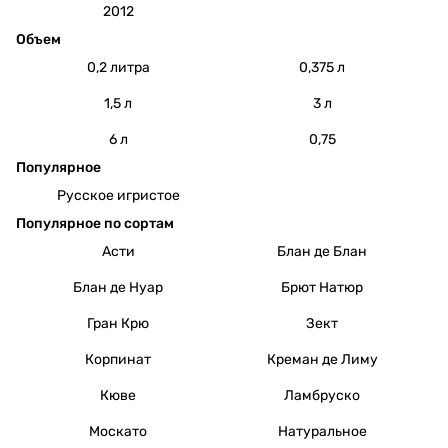
2012
Объем
0,2 литра
0,375 л
1,5 л
3 л
6 л
0,75
Популярное
Русское игристое
Популярное по сортам
Асти
Блан де Блан
Блан де Нуар
Брют Натюр
Гран Крю
Зект
Корпинат
Креман де Лиму
Кюве
Ламбруско
Москато
Натуральное