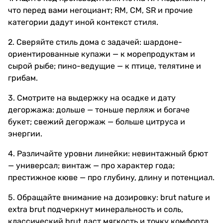
что перед вами негоциант; RM, CM, SR и прочие
категории дадут иной контекст стиля.
2. Сверяйте стиль дома с задачей: шардоне-
ориентированные купажи — к морепродуктам и
сырой рыбе; пино-ведущие — к птице, телятине и
грибам.
3. Смотрите на выдержку на осадке и дату
дегоржажа: дольше — тоньше перляж и богаче
букет; свежий дегоржаж — больше цитруса и
энергии.
4. Различайте уровни линейки: невинтажный брют
— универсал; винтаж — про характер года;
престижное кюве — про глубину, длину и потенциал.
5. Обращайте внимание на дозировку: brut nature и
extra brut подчеркнут минеральность и соль,
классический brut даст мягкость и точку комфорта