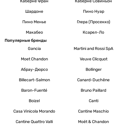
Каберне Фран
Каберне Совиньон
Шардоне
Пино Нуар
Пино Менье
Глера (Просекко)
Макабео
Ксарел-Ло
Популярные бренды
Gancia
Martini and Rossi SpA
Moet Chandon
Veuve Clicquot
Абрау-Дюрсо
Bollinger
Billecart-Salmon
Canard-Duchêne
Baron-Fuenté
Bruno Paillard
Boizel
Canti
Casa Vinicola Morando
Cantine Maschio
Cantine Quattro Valli
Moët & Chandon