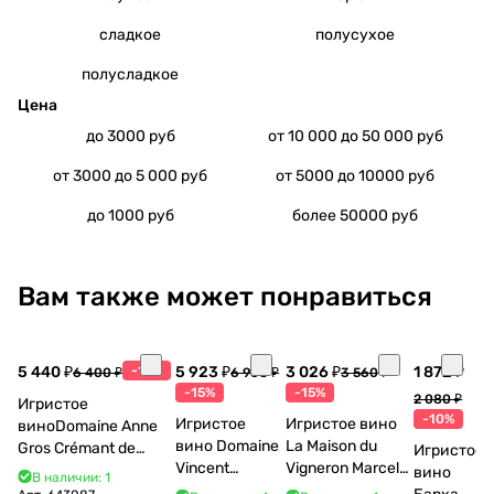
сладкое
полусухое
полусладкое
Цена
до 3000 руб
от 10 000 до 50 000 руб
от 3000 до 5 000 руб
от 5000 до 10000 руб
до 1000 руб
более 50000 руб
Вам также может понравиться
5 440 ₽
-15%
5 923 ₽
3 026 ₽
1 872 ₽
6 400 ₽
6 968 ₽
3 560 ₽
-15%
-15%
2 080 ₽
Игристое
-10%
Игристое
Игристое вино
виноDomaine Anne
вино Domaine
La Maison du
Gros Crémant de
Игристое
Vincent
Vigneron Marcel
Bourgogne La Fun en
вино
В наличии: 1
Bouzereau
Cabelier Cremant
Bulles Chardonnay et