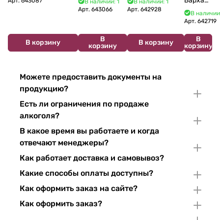
Бархат
Арт.
643087
В наличии: 1
В наличии: 1
Crémant de
du Jura
Pinor Noir Brut 750 мл
Арт.
643066
Арт.
642928
Остров
В наличии
Bourgogne NV
Chardonnay 750
2025
Арт.
642719
750 мл
мл
750 мл
В
В
В корзину
В корзину
корзину
корзину
Можете предоставить документы на
продукцию?
Есть ли ограничения по продаже
алкоголя?
В какое время вы работаете и когда
отвечают менеджеры?
Как работает доставка и самовывоз?
Какие способы оплаты доступны?
Как оформить заказ на сайте?
Как оформить заказ?