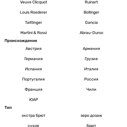
Veuve Clicquot
Ruinart
Louis Roederer
Bollinger
Taittinger
Gancia
Martini & Rossi
Abrau-Durso
Происхождение
Австрия
Армения
Германия
Грузия
Испания
Италия
Португалия
Россия
Франция
Чили
ЮАР
Тип
экстра брют
зеро дозаж
сухое
брют