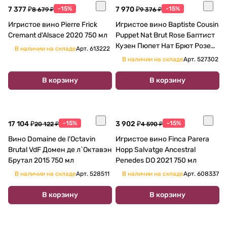
7 377 ₽
-15%
7 970 ₽
-15%
8 679 ₽
9 376 ₽
Игристое вино Pierre Frick
Игристое вино Baptiste Cousin
Cremant d'Alsace 2020 750 мл
Puppet Nat Brut Rose Баптист
Кузен Пюпет Нат Брют Розе
В наличии на складе
Арт.
613222
750 мл 12%
В наличии на складе
Арт.
527302
В корзину
В корзину
17 104 ₽
-15%
3 902 ₽
-15%
20 122 ₽
4 590 ₽
Вино Domaine de l'Octavin
Игристое вино Finca Parera
Brutal VdF Домен де л`Октавэн
Hopp Salvatge Ancestral
Брутал 2015 750 мл
Penedes DO 2021 750 мл
В наличии на складе
Арт.
528511
В наличии на складе
Арт.
608337
В корзину
В корзину