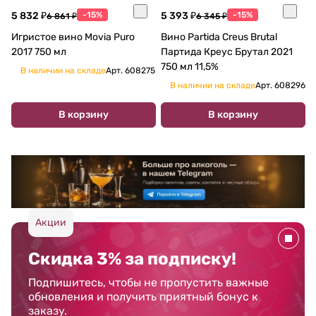
5 832 ₽
-15%
5 393 ₽
-15%
6 861 ₽
6 345 ₽
Игристое вино Movia Puro
Вино Partida Creus Brutal
2017 750 мл
Партида Креус Брутал 2021
750 мл 11,5%
В наличии на складе
Арт.
608275
В наличии на складе
Арт.
608296
В корзину
В корзину
Акции
Скидка 3% за подписку!
Подпишитесь, чтобы не пропустить важные
обновления и получить приятный бонус к
заказу.