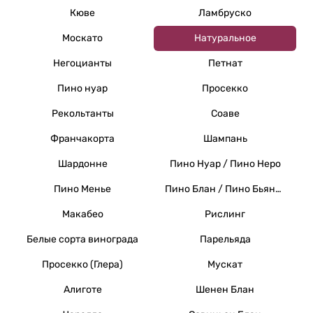
Кюве
Ламбруско
Москато
Натуральное
Негоцианты
Петнат
Пино нуар
Просекко
Рекольтанты
Соаве
Франчакорта
Шампань
Шардонне
Пино Нуар / Пино Неро
Пино Менье
Пино Блан / Пино Бьянко / Вайссер Бургундер
Макабео
Рислинг
Белые сорта винограда
Парельяда
Просекко (Глера)
Мускат
Алиготе
Шенен Блан