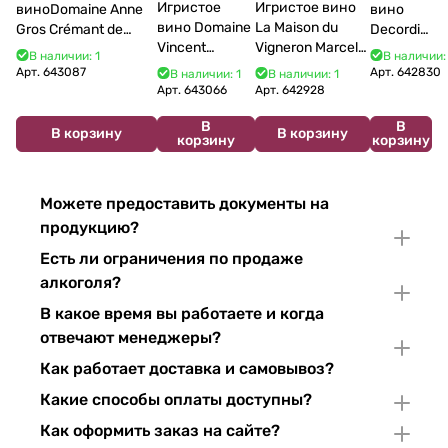
Игристое
Игристое вино
виноDomaine Anne
вино
вино Domaine
La Maison du
Gros Crémant de
Decordi
Vincent
Vigneron Marcel
Bourgogne La Fun en
Costa Blu
В наличии: 1
В наличии:
Bouzereau
Cabelier Cremant
Bulles Chardonnay et
Brut 750
Арт.
643087
Арт.
642830
В наличии: 1
В наличии: 1
Crémant de
du Jura
Pinor Noir Brut 750 мл
мл 11%
Арт.
643066
Арт.
642928
Bourgogne NV
Chardonnay 750
В
В
750 мл
мл
В корзину
В корзину
корзину
корзину
Можете предоставить документы на
продукцию?
Есть ли ограничения по продаже
алкоголя?
В какое время вы работаете и когда
отвечают менеджеры?
Как работает доставка и самовывоз?
Какие способы оплаты доступны?
Как оформить заказ на сайте?