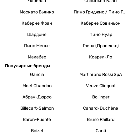
Чарелло
Совиньон Блан
Москато Бьянко
Пино Гриджио / Пино Гри
Каберне Фран
Каберне Совиньон
Шардоне
Пино Нуар
Пино Менье
Глера (Просекко)
Макабео
Ксарел-Ло
Популярные бренды
Gancia
Martini and Rossi SpA
Moet Chandon
Veuve Clicquot
Абрау-Дюрсо
Bollinger
Billecart-Salmon
Canard-Duchêne
Baron-Fuenté
Bruno Paillard
Boizel
Canti