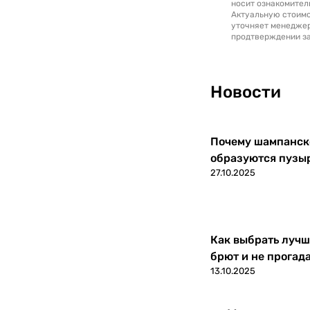
носит ознакомител
Актуальную стоимо
уточняет менедже
продтверждении за
Новости
Почему шампанско
образуются пузы
27.10.2025
Как выбрать лучш
брют и не прогад
13.10.2025