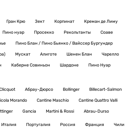
Гран Крю
Зект
Корпинат
Креман де Лиму
Пино нуар
Просекко
Рекольтанты
Соаве
нье
Пино Блан / Пино Бьянко / Вайссер Бургундер
ра)
Мускат
Алиготе
Шенен Блан
Чарелло
н
Каберне Совиньон
Шардоне
Пино Нуар
Clicquot
Абрау-Дюрсо
Bollinger
Billecart-Salmon
icola Morando
Cantine Maschio
Cantine Quattro Valli
ttinger
Gancia
Martini & Rossi
Abrau-Durso
Италия
Португалия
Россия
Франция
Чили