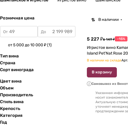
Шампанское и игристое
Игристое вино
Шампанское
Розничная цена
В наличии
От
До
5 227 ₽
-15%
6 149 ₽
от 5 000 до 10 000 ₽
(
1
)
Игристое вино Kamara Pure
Тип вина
В наличии на складе
Арт
Страна
Сорт винограда
В корзину
Цвет вина
Самовывоз из Вино
Объем
Указанная информа
Производитель
носит ознакомител
Стиль вина
Актуальную стоимо
уточняет менедже
Крепость
продтверждении за
Категория
Год