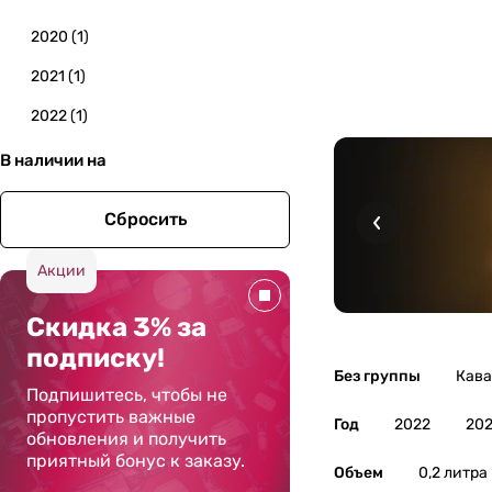
2020
(
1
)
2021
(
1
)
2022
(
1
)
В наличии на
Сбросить
Акции
Скидка 3% за
подписку!
Без группы
Кава
Подпишитесь, чтобы не
пропустить важные
Год
2022
202
обновления и получить
приятный бонус к заказу.
Объем
0,2 литра