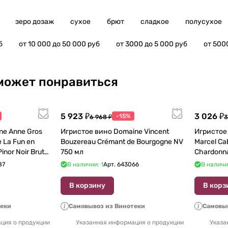
зеро дозаж
сухое
брют
сладкое
полусухое
б
от 10 000 до 50 000 руб
от 3000 до 5 000 руб
от 500
может понравиться
5 923 ₽
3 026 ₽
-15%
6 968 ₽
3
e Anne Gros
Игристое вино Domaine Vincent
Игристое 
 La Fun en
Bouzereau Crémant de Bourgogne NV
Marcel Ca
inor Noir Brut
750 мл
Chardonn
87
В наличии: 1
Арт.
643066
В наличи
В корзину
В корз
теки
Самовывоз из Винотеки
Самовыв
ция о продукции
Указанная информация о продукции
Указа