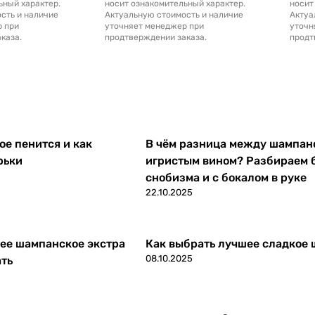
ьный характер.
носит ознакомительный характер.
носит
сть и наличие
Актуальную стоимость и наличие
Актуа
р при
уточняет менеджер при
уточн
каза.
продтверждении заказа.
продт
е пенится и как
В чём разница между шампан
рьки
игристым вином? Разбираем 
снобизма и с бокалом в руке
22.10.2025
ее шампанское экстра
Как выбрать лучшее сладкое
08.10.2025
ать