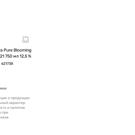
 Blooming
Island Pet'Nat Rose 2021 750 мл 12,5 %
.
621738
теки
ция о продукции
ьный характер.
сть и наличие
р при
каза.