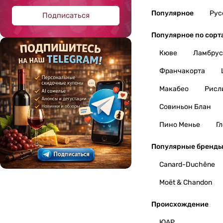
Популярное
Рус
Подписаться
Популярное по сорт
Кюве
Ламбрус
Франчакорта
Макабео
Рисл
Совиньон Блан
Пино Менье
Г
Популярные бренд
Canard-Duchêne
Moët & Chandon
Происхождение
ЮАР