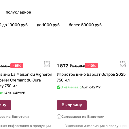
полусладкое
0 до 10000 руб
до 1000 руб
более 50000 руб
1 872 ₽
-15%
-10%
 560 ₽
2 080 ₽
вино La Maison du Vigneron
Игристое вино Бархат Остров 2025
belier Cremant du Jura
750 мл
ay 750 мл
В наличии: 3
Арт.
642719
и: 1
Арт.
642928
ину
В корзину
оз из Винотеки
Самовывоз из Винотеки
нная информация о продукции
Указанная информация о продукции