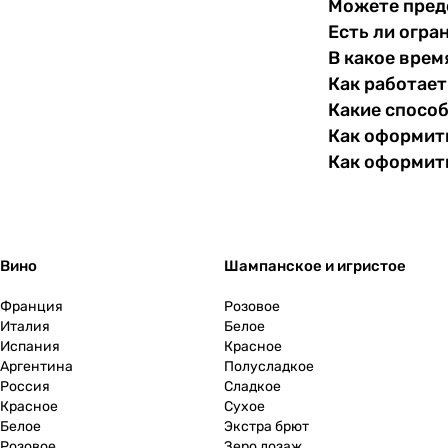
Можете пред
Есть ли огра
В какое врем
Как работает
Какие спосо
Как оформить
Как оформит
Вино
Шампанское и игристое
Франция
Розовое
Италия
Белое
Испания
Красное
Аргентина
Полусладкое
Россия
Сладкое
Красное
Сухое
Белое
Экстра брют
Розовое
Зеро дозаж