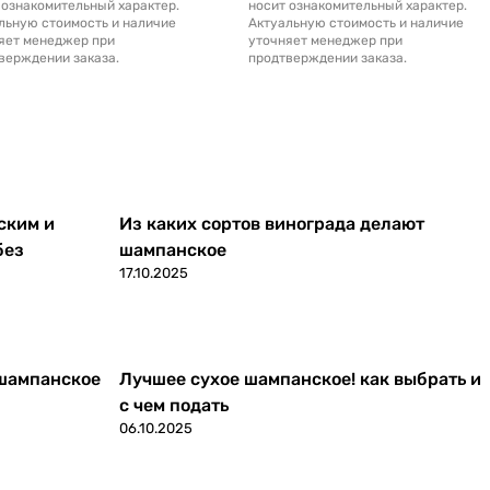
 ознакомительный характер.
носит ознакомительный характер.
льную стоимость и наличие
Актуальную стоимость и наличие
яет менеджер при
уточняет менеджер при
верждении заказа.
продтверждении заказа.
ским и
Из каких сортов винограда делают
без
шампанское
17.10.2025
 шампанское
Лучшее сухое шампанское! как выбрать и
с чем подать
06.10.2025