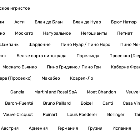
ское игристое
ам
Асти
Блан де Блан
Блан де Нуар
Брют Натюр
ко
Москато
Натуральное
Негоцианты
Петнат
Шампань
Шардонне
Пино Нуар / Пино Неро
Пино Ме
инг
Белые сорта винограда
Парельяда
Просекко (Гле
Москато Бьянко
Пино Гриджио / Пино Гри
Каберне Фра
лера (Просекко)
Макабео
Ксарел-Ло
ы
Gancia
Martini and Rossi SpA
Moet Chandon
Veuve 
Baron-Fuenté
Bruno Paillard
Boizel
Canti
Casa Vin
Veuve Clicquot
Ruinart
Louis Roederer
Bollinger
Tai
Австрия
Армения
Германия
Грузия
Испания