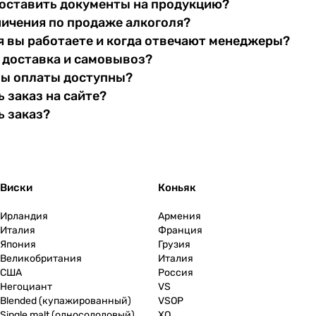
оставить документы на продукцию?
ничения по продаже алкоголя?
я вы работаете и когда отвечают менеджеры?
 доставка и самовывоз?
бы оплаты доступны?
 заказ на сайте?
ь заказ?
Виски
Коньяк
Ирландия
Армения
Италия
Франция
Япония
Грузия
Великобритания
Италия
США
Россия
Негоциант
VS
Blended (купажированный)
VSOP
Single malt (односолодовый)
XO