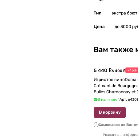
Тип
экстра брют
Цена
до 3000 ру
Вам также 
5 440 ₽
-15%
6 400 ₽
Игристое виноDomain
Crémant de Bourgogne
Bulles Chardonnay et P
750 мл
В наличии: 1
Арт.
6430
В корзину
Самовывоз из Вино
Указанная информа