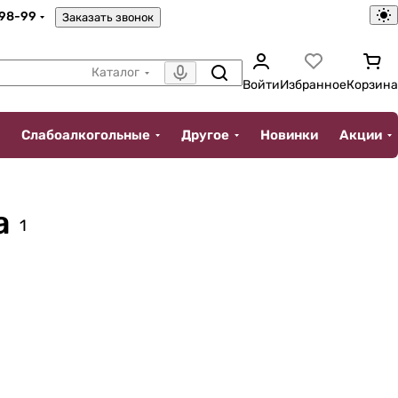
-98-99
Заказать звонок
Каталог
Войти
Избранное
Корзина
Слабоалкогольные
Другое
Новинки
Акции
а
1