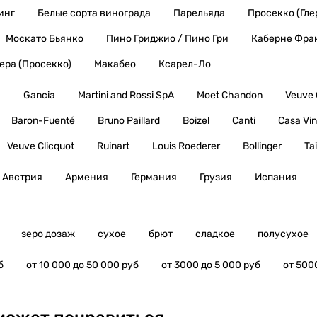
инг
Белые сорта винограда
Парельяда
Просекко (Гле
Москато Бьянко
Пино Гриджио / Пино Гри
Каберне Фра
лера (Просекко)
Макабео
Ксарел-Ло
ы
Gancia
Martini and Rossi SpA
Moet Chandon
Veuve 
Baron-Fuenté
Bruno Paillard
Boizel
Canti
Casa Vin
Veuve Clicquot
Ruinart
Louis Roederer
Bollinger
Tai
Австрия
Армения
Германия
Грузия
Испания
зеро дозаж
сухое
брют
сладкое
полусухое
б
от 10 000 до 50 000 руб
от 3000 до 5 000 руб
от 500