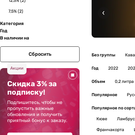
12,5%
(
2
)
7,5%
(
2
)
Категория
Год
В наличии на
Сбросить
Без группы
Кава
Акции
Год
2022
202
Объем
0,2 литра
Скидка 3% за
подписку!
Популярное
Рус
Подпишитесь, чтобы не
пропустить важные
Популярное по сорт
обновления и получить
Кюве
Ламбрус
приятный бонус к заказу.
Франчакорта