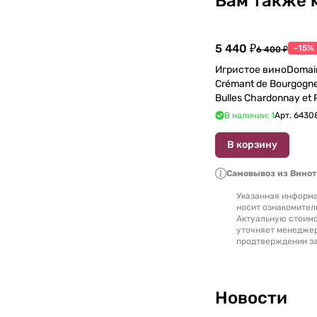
Вам также 
5 440 ₽
-15%
6 400 ₽
Игристое виноDomain
Crémant de Bourgogne
Bulles Chardonnay et P
750 мл
В наличии: 1
Арт.
6430
В корзину
Самовывоз из Вино
Указанная информа
носит ознакомител
Актуальную стоимо
уточняет менедже
продтверждении за
Новости