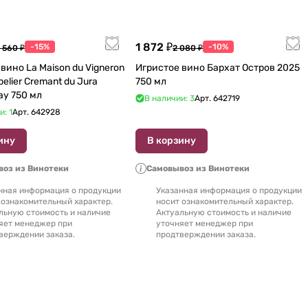
1 872 ₽
-15%
-10%
 560 ₽
2 080 ₽
вино La Maison du Vigneron
Игристое вино Бархат Остров 2025
belier Cremant du Jura
750 мл
ay 750 мл
В наличии: 3
Арт.
642719
и: 1
Арт.
642928
ину
В корзину
оз из Винотеки
Самовывоз из Винотеки
нная информация о продукции
Указанная информация о продукции
 ознакомительный характер.
носит ознакомительный характер.
льную стоимость и наличие
Актуальную стоимость и наличие
яет менеджер при
уточняет менеджер при
верждении заказа.
продтверждении заказа.