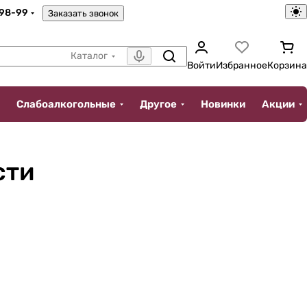
-98-99
Заказать звонок
Каталог
Войти
Избранное
Корзина
Слабоалкогольные
Другое
Новинки
Акции
сти