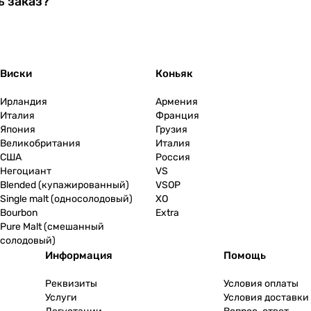
ь заказ?
Виски
Коньяк
Ирландия
Армения
Италия
Франция
Япония
Грузия
Великобритания
Италия
США
Россия
Негоциант
VS
Blended (купажированный)
VSOP
Single malt (односолодовый)
XO
Bourbon
Extra
Pure Malt (смешанный
солодовый)
Информация
Помощь
Реквизиты
Условия оплаты
Услуги
Условия доставки