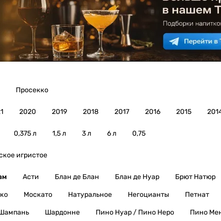
Просекко
1
2020
2019
2018
2017
2016
2015
201
0,375 л
1,5 л
3 л
6 л
0,75
ское игристое
ам
Асти
Блан де Блан
Блан де Нуар
Брют Натюр
ко
Москато
Натуральное
Негоцианты
Петнат
Шампань
Шардонне
Пино Нуар / Пино Неро
Пино Ме