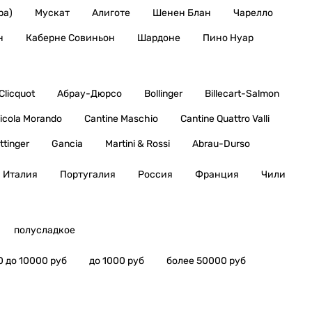
ра)
Мускат
Алиготе
Шенен Блан
Чарелло
н
Каберне Совиньон
Шардоне
Пино Нуар
Clicquot
Абрау-Дюрсо
Bollinger
Billecart-Salmon
icola Morando
Cantine Maschio
Cantine Quattro Valli
ttinger
Gancia
Martini & Rossi
Abrau-Durso
Италия
Португалия
Россия
Франция
Чили
полусладкое
0 до 10000 руб
до 1000 руб
более 50000 руб