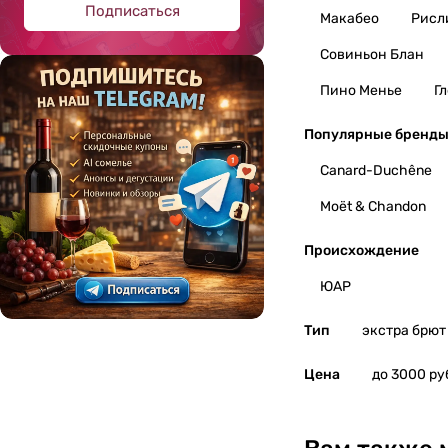
Подписаться
Макабео
Рисл
Совиньон Блан
Пино Менье
Г
Популярные бренд
Canard-Duchêne
Moët & Chandon
Происхождение
ЮАР
Тип
экстра брют
Цена
до 3000 ру