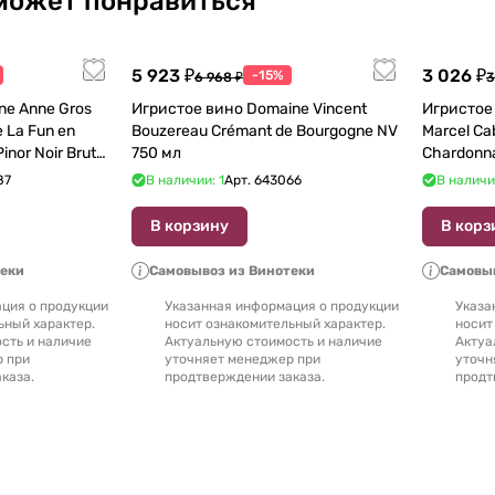
может понравиться
5 923 ₽
3 026 ₽
-15%
6 968 ₽
3
e Anne Gros
Игристое вино Domaine Vincent
Игристое 
 La Fun en
Bouzereau Crémant de Bourgogne NV
Marcel Ca
inor Noir Brut
750 мл
Chardonn
87
В наличии: 1
Арт.
643066
В наличи
В корзину
В корз
теки
Самовывоз из Винотеки
Самовыв
ция о продукции
Указанная информация о продукции
Указа
ьный характер.
носит ознакомительный характер.
носит
сть и наличие
Актуальную стоимость и наличие
Актуа
р при
уточняет менеджер при
уточн
каза.
продтверждении заказа.
продт