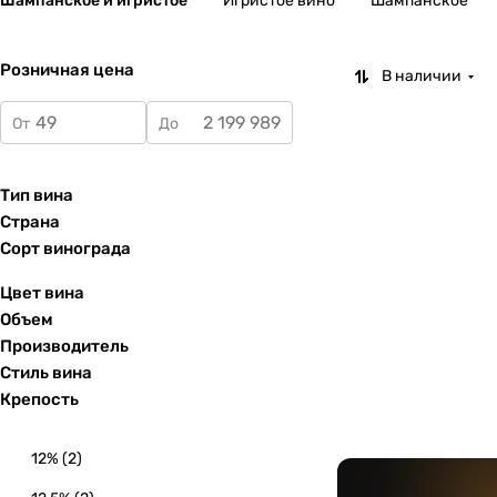
Шампанское и игристое
Игристое вино
Шампанское
Розничная цена
В наличии
От
До
Тип вина
Страна
Сорт винограда
Цвет вина
Объем
Производитель
Стиль вина
Крепость
12%
(
2
)