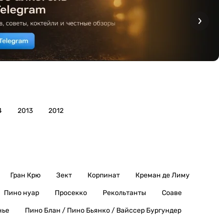
4
2013
2012
Гран Крю
Зект
Корпинат
Креман де Лиму
Пино нуар
Просекко
Рекольтанты
Соаве
нье
Пино Блан / Пино Бьянко / Вайссер Бургундер