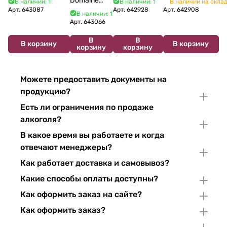
Domaine
В наличии: 1
В наличии: 1
В наличии на скла
Bourgogne La Fun
Marcel Cabelier
брют в
Арт.
643087
Vincent
Арт.
642928
Арт.
642908
В наличии: 1
en Bulles
Cremant du
подарочной
Bouzereau
Арт.
643066
Chardonnay et
Jura
упаковке 750
Crémant de
Pinor Noir Brut 750
Chardonnay
мл
В
В
Bourgogne
В корзину
В корзину
корзину
корзину
мл
750 мл
NV 750 мл
Можете предоставить документы на
продукцию?
Есть ли ограничения по продаже
алкоголя?
В какое время вы работаете и когда
отвечают менеджеры?
Как работает доставка и самовывоз?
Какие способы оплаты доступны?
Как оформить заказ на сайте?
Как оформить заказ?