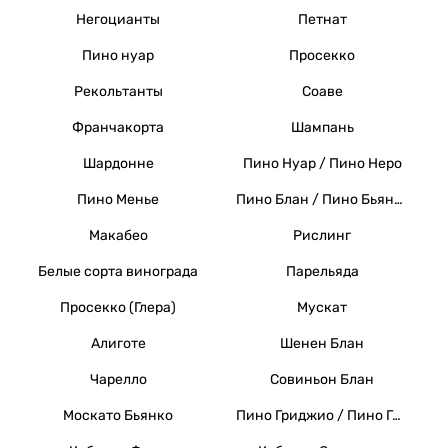
Негоцианты
Петнат
Пино нуар
Просекко
Рекольтанты
Соаве
Франчакорта
Шампань
Шардонне
Пино Нуар / Пино Неро
Пино Менье
Пино Блан / Пино Бьянко / Вайссер Бургундер
Макабео
Рислинг
Белые сорта винограда
Парельяда
Просекко (Глера)
Мускат
Алиготе
Шенен Блан
Чарелло
Совиньон Блан
Москато Бьянко
Пино Гриджио / Пино Гри