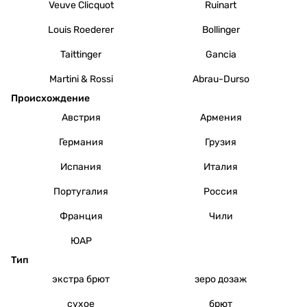
Veuve Clicquot
Ruinart
Louis Roederer
Bollinger
Taittinger
Gancia
Martini & Rossi
Abrau-Durso
Происхождение
Австрия
Армения
Германия
Грузия
Испания
Италия
Португалия
Россия
Франция
Чили
ЮАР
Тип
экстра брют
зеро дозаж
сухое
брют