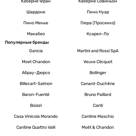
Каберне Фран
Каберне Совиньон
Шардоне
Пино Нуар
Пино Менье
Глера (Просекко)
Макабео
Ксарел-Ло
Популярные бренды
Gancia
Martini and Rossi SpA
Moet Chandon
Veuve Clicquot
Абрау-Дюрсо
Bollinger
Billecart-Salmon
Canard-Duchêne
Baron-Fuenté
Bruno Paillard
Boizel
Canti
Casa Vinicola Morando
Cantine Maschio
Cantine Quattro Valli
Moët & Chandon