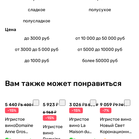
сладкое
полусухое
полусладкое
Цена
до 3000 руб
от 10 000 до 50 000 руб
от 3000 до 5 000 руб
от 5000 до 10000 руб
до 1000 руб
более 50000 руб
Вам также может понравиться
5 440 ₽
5 923 ₽
3 026 ₽
9 059 ₽
6 400 ₽
3 560 ₽
9 741 ₽
-15%
-15%
-7%
6 968 ₽
-15%
Игристое
Игристое
Игристое вино
виноDomaine
вино La
Новый Свет
Игристое
Anne Gros
Maison du
Коронационное
вино
Crémant de
Vigneron
коллекционное