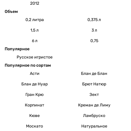
2012
Объем
0,2 литра
0,375 л
1,5 л
3 л
6 л
0,75
Популярное
Русское игристое
Популярное по сортам
Асти
Блан де Блан
Блан де Нуар
Брют Натюр
Гран Крю
Зект
Корпинат
Креман де Лиму
Кюве
Ламбруско
Москато
Натуральное