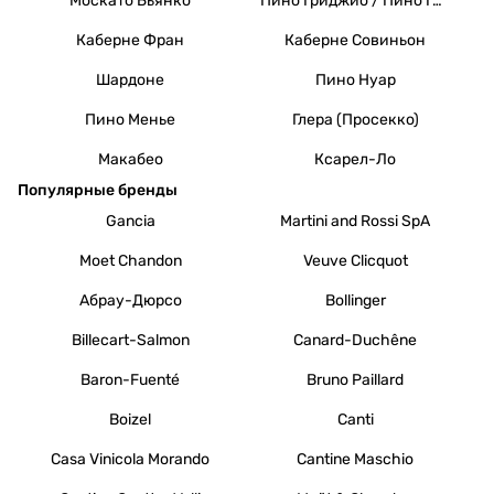
Москато Бьянко
Пино Гриджио / Пино Гри
Каберне Фран
Каберне Совиньон
Шардоне
Пино Нуар
Пино Менье
Глера (Просекко)
Макабео
Ксарел-Ло
Популярные бренды
Gancia
Martini and Rossi SpA
Moet Chandon
Veuve Clicquot
Абрау-Дюрсо
Bollinger
Billecart-Salmon
Canard-Duchêne
Baron-Fuenté
Bruno Paillard
Boizel
Canti
Casa Vinicola Morando
Cantine Maschio