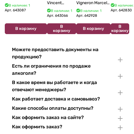
Vincent
Vigneron Marcel
Bourgogne La Fun en
Costa Blu
В наличии: 1
В наличии:
Bouzereau
Cabelier Cremant
Bulles Chardonnay et
Brut 750
Арт.
643087
Арт.
642830
В наличии: 1
В наличии: 1
Crémant de
du Jura
Pinor Noir Brut 750 мл
мл 11%
Арт.
643066
Арт.
642928
Bourgogne NV
Chardonnay 750
В
В
750 мл
мл
В корзину
В корзину
корзину
корзину
Можете предоставить документы на
продукцию?
Есть ли ограничения по продаже
алкоголя?
В какое время вы работаете и когда
отвечают менеджеры?
Как работает доставка и самовывоз?
Какие способы оплаты доступны?
Как оформить заказ на сайте?
Как оформить заказ?