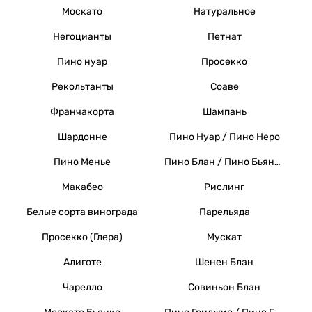
Москато
Натуральное
Негоцианты
Петнат
Пино нуар
Просекко
Рекольтанты
Соаве
Франчакорта
Шампань
Шардонне
Пино Нуар / Пино Неро
Пино Менье
Пино Блан / Пино Бьянко / Вайссер Бургундер
Макабео
Рислинг
Белые сорта винограда
Парельяда
Просекко (Глера)
Мускат
Алиготе
Шенен Блан
Чарелло
Совиньон Блан