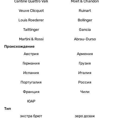
Cantine Quattro Valli
Moët & Chandon
Veuve Clicquot
Ruinart
Louis Roederer
Bollinger
Taittinger
Gancia
Martini & Rossi
Abrau-Durso
Происхождение
Австрия
Армения
Германия
Грузия
Испания
Италия
Португалия
Россия
Франция
Чили
ЮАР
Тип
экстра брют
зеро дозаж