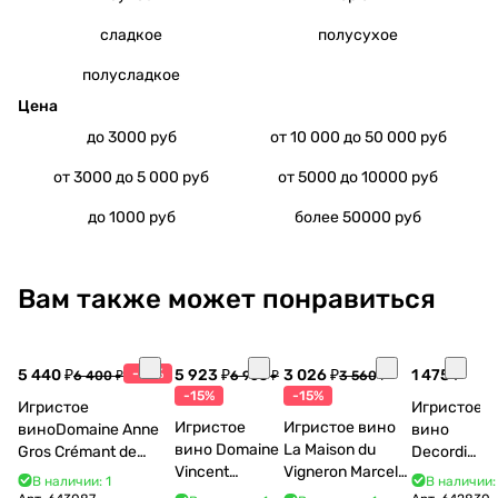
сладкое
полусухое
полусладкое
Цена
до 3000 руб
от 10 000 до 50 000 руб
от 3000 до 5 000 руб
от 5000 до 10000 руб
до 1000 руб
более 50000 руб
Вам также может понравиться
5 440 ₽
-15%
5 923 ₽
3 026 ₽
1 475 ₽
6 400 ₽
6 968 ₽
3 560 ₽
-15%
-15%
Игристое
Игристое
Игристое
Игристое вино
виноDomaine Anne
вино
вино Domaine
La Maison du
Gros Crémant de
Decordi
Vincent
Vigneron Marcel
Bourgogne La Fun en
Costa Blu
В наличии: 1
В наличии:
Bouzereau
Cabelier Cremant
Bulles Chardonnay et
Brut 750