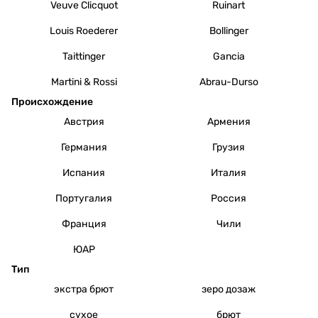
Veuve Clicquot
Ruinart
Louis Roederer
Bollinger
Taittinger
Gancia
Martini & Rossi
Abrau-Durso
Происхождение
Австрия
Армения
Германия
Грузия
Испания
Италия
Португалия
Россия
Франция
Чили
ЮАР
Тип
экстра брют
зеро дозаж
сухое
брют