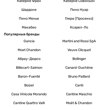
Каберне Фран
Каберне Совиньон
Шардоне
Пино Нуар
Пино Менье
Глера (Просекко)
Макабео
Ксарел-Ло
Популярные бренды
Gancia
Martini and Rossi SpA
Moet Chandon
Veuve Clicquot
Абрау-Дюрсо
Bollinger
Billecart-Salmon
Canard-Duchêne
Baron-Fuenté
Bruno Paillard
Boizel
Canti
Casa Vinicola Morando
Cantine Maschio
Cantine Quattro Valli
Moët & Chandon