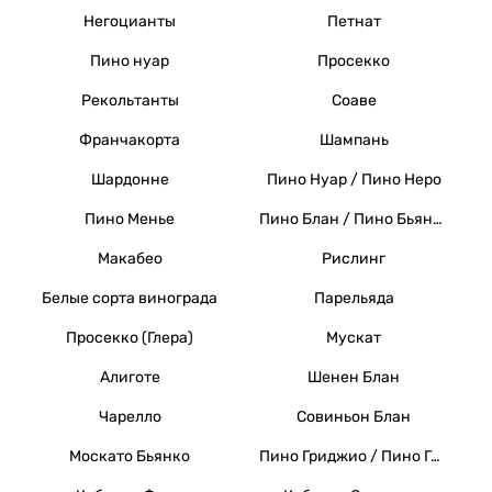
Негоцианты
Петнат
Пино нуар
Просекко
Рекольтанты
Соаве
Франчакорта
Шампань
Шардонне
Пино Нуар / Пино Неро
Пино Менье
Пино Блан / Пино Бьянко / Вайссер Бургундер
Макабео
Рислинг
Белые сорта винограда
Парельяда
Просекко (Глера)
Мускат
Алиготе
Шенен Блан
Чарелло
Совиньон Блан
Москато Бьянко
Пино Гриджио / Пино Гри