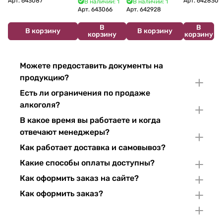
Арт.
643087
Арт.
642830
В наличии: 1
В наличии: 1
Crémant de
du Jura
Pinor Noir Brut 750 мл
мл 11%
Арт.
643066
Арт.
642928
Bourgogne NV
Chardonnay 750
В
В
750 мл
мл
В корзину
В корзину
корзину
корзину
Можете предоставить документы на
продукцию?
Есть ли ограничения по продаже
алкоголя?
В какое время вы работаете и когда
отвечают менеджеры?
Как работает доставка и самовывоз?
Какие способы оплаты доступны?
Как оформить заказ на сайте?
Как оформить заказ?