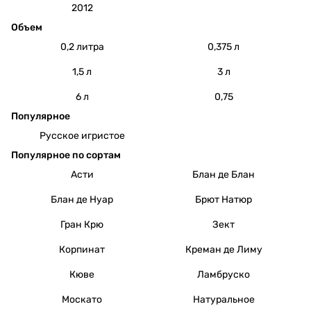
2012
Объем
0,2 литра
0,375 л
1,5 л
3 л
6 л
0,75
Популярное
Русское игристое
Популярное по сортам
Асти
Блан де Блан
Блан де Нуар
Брют Натюр
Гран Крю
Зект
Корпинат
Креман де Лиму
Кюве
Ламбруско
Москато
Натуральное