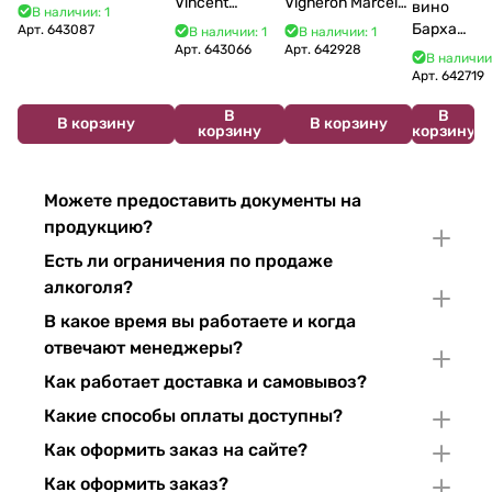
Vincent
Vigneron Marcel
Bourgogne La Fun en
вино
В наличии: 1
Bouzereau
Cabelier Cremant
Bulles Chardonnay et
Бархат
Арт.
643087
В наличии: 1
В наличии: 1
Crémant de
du Jura
Pinor Noir Brut 750 мл
Арт.
643066
Арт.
642928
Остров
В наличии
Bourgogne NV
Chardonnay 750
2025
Арт.
642719
750 мл
мл
750 мл
В
В
В корзину
В корзину
корзину
корзину
Можете предоставить документы на
продукцию?
Есть ли ограничения по продаже
алкоголя?
В какое время вы работаете и когда
отвечают менеджеры?
Как работает доставка и самовывоз?
Какие способы оплаты доступны?
Как оформить заказ на сайте?
Как оформить заказ?