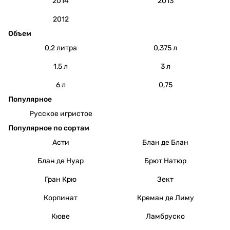
2014
2013
2012
Объем
0,2 литра
0,375 л
1,5 л
3 л
6 л
0,75
Популярное
Русское игристое
Популярное по сортам
Асти
Блан де Блан
Блан де Нуар
Брют Натюр
Гран Крю
Зект
Корпинат
Креман де Лиму
Кюве
Ламбруско