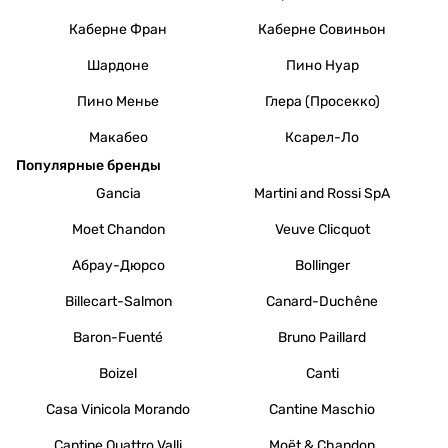
Каберне Фран
Каберне Совиньон
Шардоне
Пино Нуар
Пино Менье
Глера (Просекко)
Макабео
Ксарел-Ло
Популярные бренды
Gancia
Martini and Rossi SpA
Moet Chandon
Veuve Clicquot
Абрау-Дюрсо
Bollinger
Billecart-Salmon
Canard-Duchêne
Baron-Fuenté
Bruno Paillard
Boizel
Canti
Casa Vinicola Morando
Cantine Maschio
Cantine Quattro Valli
Moët & Chandon