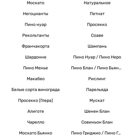
Москато
Натуральное
Негоцианты
Петнат
Пино нуар
Просекко
Рекольтанты
Соаве
Франчакорта
Шампань
Шардонне
Пино Нуар / Пино Неро
Пино Менье
Пино Блан / Пино Бьянко / Вайссер Бургундер
Макабео
Рислинг
Белые сорта винограда
Парельяда
Просекко (Глера)
Мускат
Алиготе
Шенен Блан
Чарелло
Совиньон Блан
Москато Бьянко
Пино Гриджио / Пино Гри