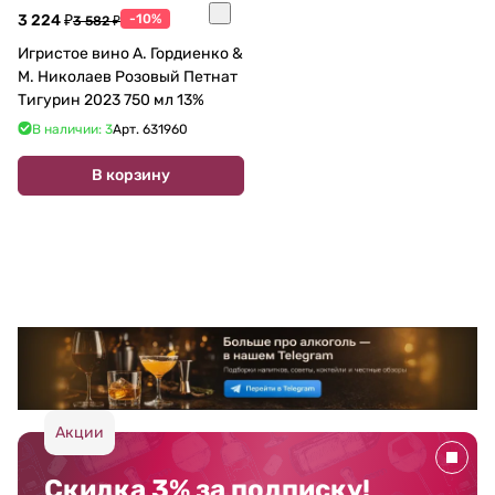
3 224 ₽
-10%
3 582 ₽
Игристое вино А. Гордиенко &
М. Николаев Розовый Петнат
Тигурин 2023 750 мл 13%
В наличии: 3
Арт.
631960
В корзину
Акции
Скидка 3% за подписку!