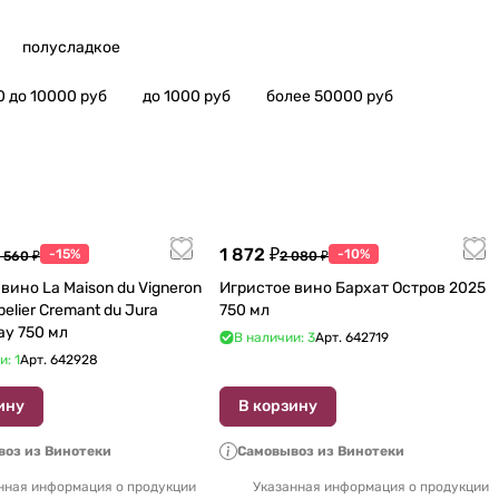
полусладкое
0 до 10000 руб
до 1000 руб
более 50000 руб
1 872 ₽
-15%
-10%
 560 ₽
2 080 ₽
вино La Maison du Vigneron
Игристое вино Бархат Остров 2025
belier Cremant du Jura
750 мл
ay 750 мл
В наличии: 3
Арт.
642719
и: 1
Арт.
642928
ину
В корзину
оз из Винотеки
Самовывоз из Винотеки
нная информация о продукции
Указанная информация о продукции