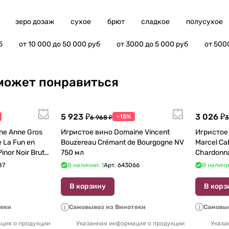
зеро дозаж
сухое
брют
сладкое
полусухое
б
от 10 000 до 50 000 руб
от 3000 до 5 000 руб
от 500
может понравиться
5 923 ₽
3 026 ₽
-15%
6 968 ₽
3
e Anne Gros
Игристое вино Domaine Vincent
Игристое 
 La Fun en
Bouzereau Crémant de Bourgogne NV
Marcel Ca
inor Noir Brut
750 мл
Chardonn
87
В наличии: 1
Арт.
643066
В наличи
В корзину
В корз
теки
Самовывоз из Винотеки
Самовыв
ция о продукции
Указанная информация о продукции
Указа