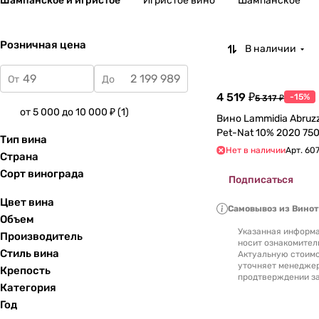
Шампанское и игристое
Игристое вино
Шампанское
Розничная цена
В наличии
От
До
4 519 ₽
-15%
5 317 ₽
от 5 000 до 10 000 ₽
(
1
)
Вино Lammidia Abruzzo Paparazza
Pet-Nat 10%
Тип вина
Нет в наличии
Арт.
60
Страна
Сорт винограда
Подписаться
Цвет вина
Самовывоз из Вино
Объем
Указанная информа
Производитель
носит ознакомител
Стиль вина
Актуальную стоимо
уточняет менедже
Крепость
продтверждении за
Категория
Год