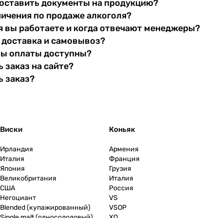
оставить документы на продукцию?
ничения по продаже алкоголя?
я вы работаете и когда отвечают менеджеры?
 доставка и самовывоз?
бы оплаты доступны?
 заказ на сайте?
ь заказ?
Виски
Коньяк
Ирландия
Армения
Италия
Франция
Япония
Грузия
Великобритания
Италия
США
Россия
Негоциант
VS
Blended (купажированный)
VSOP
Single malt (односолодовый)
XO