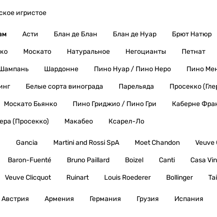
ское игристое
ам
Асти
Блан де Блан
Блан де Нуар
Брют Натюр
ко
Москато
Натуральное
Негоцианты
Петнат
Шампань
Шардонне
Пино Нуар / Пино Неро
Пино Ме
инг
Белые сорта винограда
Парельяда
Просекко (Гле
Москато Бьянко
Пино Гриджио / Пино Гри
Каберне Фра
лера (Просекко)
Макабео
Ксарел-Ло
ы
Gancia
Martini and Rossi SpA
Moet Chandon
Veuve 
Baron-Fuenté
Bruno Paillard
Boizel
Canti
Casa Vin
Veuve Clicquot
Ruinart
Louis Roederer
Bollinger
Tai
Австрия
Армения
Германия
Грузия
Испания