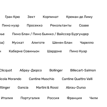
Гран Крю
Зект
Корпинат
Креман де Лиму
Пино нуар
Просекко
Рекольтанты
Соаве
нье
Пино Блан / Пино Бьянко / Вайссер Бургундер
ра)
Мускат
Алиготе
Шенен Блан
Чарелло
н
Каберне Совиньон
Шардоне
Пино Нуар
Clicquot
Абрау-Дюрсо
Bollinger
Billecart-Salmon
icola Morando
Cantine Maschio
Cantine Quattro Valli
ttinger
Gancia
Martini & Rossi
Abrau-Durso
Италия
Португалия
Россия
Франция
Чили