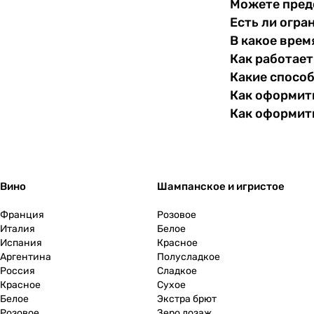
Можете пред
Есть ли огра
В какое врем
Как работает
Какие спосо
Как оформить
Как оформит
Вино
Шампанское и игристое
Франция
Розовое
Италия
Белое
Испания
Красное
Аргентина
Полусладкое
Россия
Сладкое
Красное
Сухое
Белое
Экстра брют
Розовое
Зеро дозаж