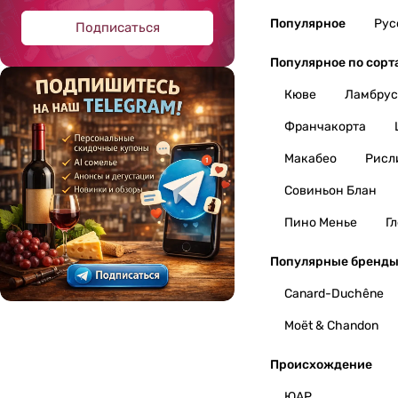
Популярное
Рус
Подписаться
Популярное по сорт
Кюве
Ламбрус
Франчакорта
Макабео
Рисл
Совиньон Блан
Пино Менье
Г
Популярные бренд
Canard-Duchêne
Moët & Chandon
Происхождение
ЮАР