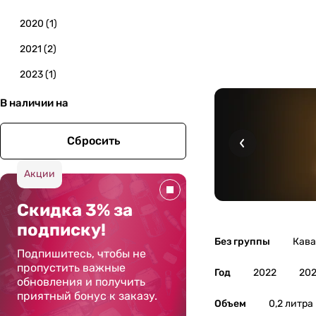
2020
(
1
)
2021
(
2
)
2023
(
1
)
В наличии на
Сбросить
Акции
Скидка 3% за
подписку!
Без группы
Кава
Подпишитесь, чтобы не
пропустить важные
Год
2022
202
обновления и получить
приятный бонус к заказу.
Объем
0,2 литра