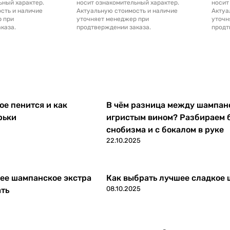
ьный характер.
носит ознакомительный характер.
носит
сть и наличие
Актуальную стоимость и наличие
Актуа
р при
уточняет менеджер при
уточн
каза.
продтверждении заказа.
продт
е пенится и как
В чём разница между шампан
рьки
игристым вином? Разбираем 
снобизма и с бокалом в руке
22.10.2025
ее шампанское экстра
Как выбрать лучшее сладкое
08.10.2025
ать