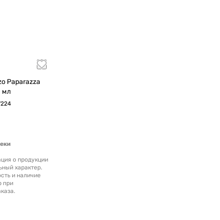
 2020 750 мл
7224
теки
ция о продукции
ьный характер.
сть и наличие
р при
каза.