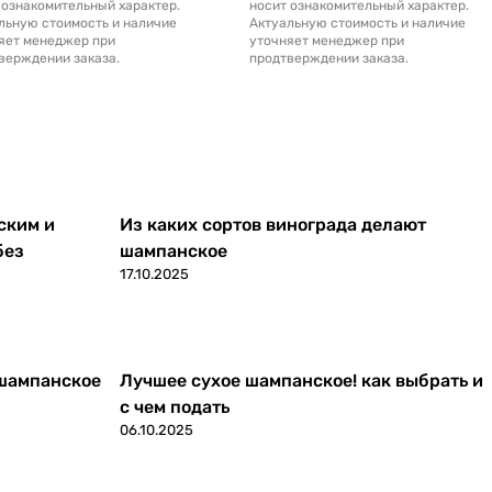
 ознакомительный характер.
носит ознакомительный характер.
льную стоимость и наличие
Актуальную стоимость и наличие
яет менеджер при
уточняет менеджер при
верждении заказа.
продтверждении заказа.
ским и
Из каких сортов винограда делают
без
шампанское
17.10.2025
 шампанское
Лучшее сухое шампанское! как выбрать и
с чем подать
06.10.2025