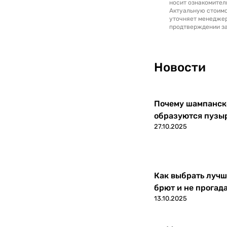
носит ознакомител
Актуальную стоимо
уточняет менедже
продтверждении за
Новости
Почему шампанско
образуются пузы
27.10.2025
Как выбрать лучш
брют и не прогад
13.10.2025