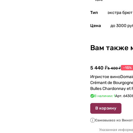
Тип
экстра брют
Цена
до 3000 ру
Вам также 
5 440 ₽
-15%
6 400 ₽
Игристое виноDomain
Crémant de Bourgogne
Bulles Chardonnay et P
750 мл
В наличии: 1
Арт.
6430
В корзину
Самовывоз из Вино
Указанная информа