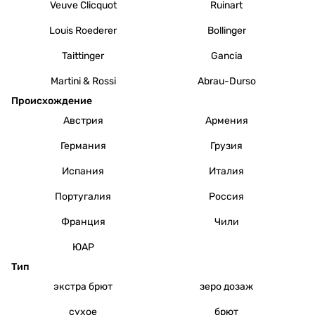
Veuve Clicquot
Ruinart
Louis Roederer
Bollinger
Taittinger
Gancia
Martini & Rossi
Abrau-Durso
Происхождение
Австрия
Армения
Германия
Грузия
Испания
Италия
Португалия
Россия
Франция
Чили
ЮАР
Тип
экстра брют
зеро дозаж
сухое
брют