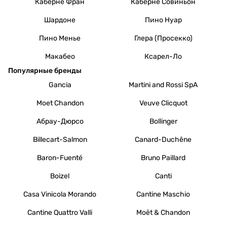
Каберне Фран
Каберне Совиньон
Шардоне
Пино Нуар
Пино Менье
Глера (Просекко)
Макабео
Ксарел-Ло
Популярные бренды
Gancia
Martini and Rossi SpA
Moet Chandon
Veuve Clicquot
Абрау-Дюрсо
Bollinger
Billecart-Salmon
Canard-Duchêne
Baron-Fuenté
Bruno Paillard
Boizel
Canti
Casa Vinicola Morando
Cantine Maschio
Cantine Quattro Valli
Moët & Chandon