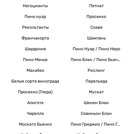
Негоцианты
Петнат
Пино нуар
Просекко
Рекольтанты
Соаве
Франчакорта
Шампань
Шардонне
Пино Нуар / Пино Неро
Пино Менье
Пино Блан / Пино Бьянко / Вайссер Бургундер
Макабео
Рислинг
Белые сорта винограда
Парельяда
Просекко (Глера)
Мускат
Алиготе
Шенен Блан
Чарелло
Совиньон Блан
Москато Бьянко
Пино Гриджио / Пино Гри