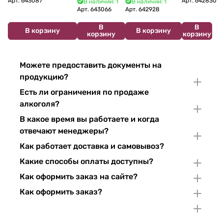
Арт.
643087
Арт.
642830
В наличии: 1
В наличии: 1
Crémant de
du Jura
Pinor Noir Brut 750 мл
мл 11%
Арт.
643066
Арт.
642928
Bourgogne NV
Chardonnay 750
В
В
750 мл
мл
В корзину
В корзину
корзину
корзину
Можете предоставить документы на
продукцию?
Есть ли ограничения по продаже
алкоголя?
В какое время вы работаете и когда
отвечают менеджеры?
Как работает доставка и самовывоз?
Какие способы оплаты доступны?
Как оформить заказ на сайте?
Как оформить заказ?