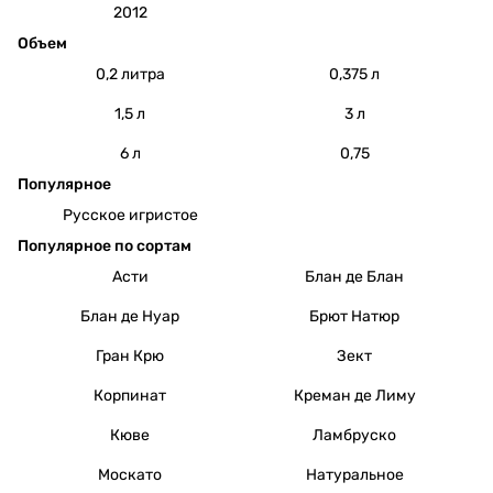
2012
Объем
0,2 литра
0,375 л
1,5 л
3 л
6 л
0,75
Популярное
Русское игристое
Популярное по сортам
Асти
Блан де Блан
Блан де Нуар
Брют Натюр
Гран Крю
Зект
Корпинат
Креман де Лиму
Кюве
Ламбруско
Москато
Натуральное