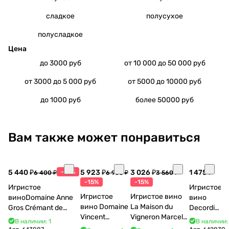
сладкое
полусухое
полусладкое
Цена
до 3000 руб
от 10 000 до 50 000 руб
от 3000 до 5 000 руб
от 5000 до 10000 руб
до 1000 руб
более 50000 руб
Вам также может понравиться
5 440 ₽
-15%
5 923 ₽
3 026 ₽
1 475 ₽
6 400 ₽
6 968 ₽
3 560 ₽
-15%
-15%
Игристое
Игристое
Игристое
Игристое вино
виноDomaine Anne
вино
вино Domaine
La Maison du
Gros Crémant de
Decordi
Vincent
Vigneron Marcel
Bourgogne La Fun en
Costa Blu
В наличии: 1
В наличии:
Bouzereau
Cabelier Cremant
Bulles Chardonnay et
Brut 750